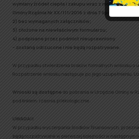
wymiany źródeł ciepła i zakupu wraz z montażem odn
Gminy Rząśnia Nr XX/111/2016 z dnia 7 lipca 2016 r. z
2) bez wymaganych załączników;
3) złożone na niewłaściwym formularzu;
4) podpisane przez podmiot nieuprawniony
– zostaną odrzucone i nie będą rozpatrywane.
W przypadku stwierdzenia braków formalnych wniosku o u
Rozpatrzenie wniosku następuje po jego uzupełnieniu. Uz
Wnioski są dostępne
do pobrania w Urzędzie Gminy w Rzą
pod linkiem: rzasnia.pl/ekologicznie.
UWAGA!!
W przypadku wyczerpania środków finansowych, przeznac
będą rozpatrywane w pierwszej kolejności w następnym