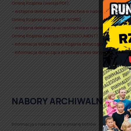
Gminę Rząśnia (wersja PDF)
,
–
wstępna deklaracja uczestnictwa w naborze – złożenia
Gminę Rząśnia (wersja MS WORD)
,
–
wstępna deklaracja uczestnictwa w naborze – złożenia
Gminę Rząśnia (wersja OPEN DOCUMENT).
–
informacja Wójta Gminy Rząśnia dotycząca deklaracji 
–
informacja dotycząca przetwarzania danych osobowyc
NABORY ARCHIWALNE
Informacja o naborze na wymianę kotłów