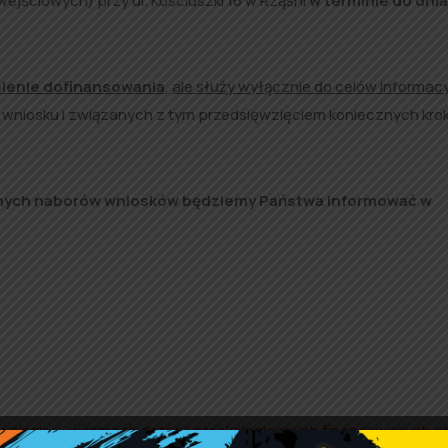
ejściowych) przy ul. Kościuszki 16 w Rząśni
w terminie do dnia
ielenie dofinansowania
,
ale służy wyłącznie do celów informac
 wniosku i związanych z tym przedsięwzięciem koniecznych kro
lnych naborów wniosków będziemy Państwa informować w
 wniosku – w ramach dotacji proekologicznych finansowanych p