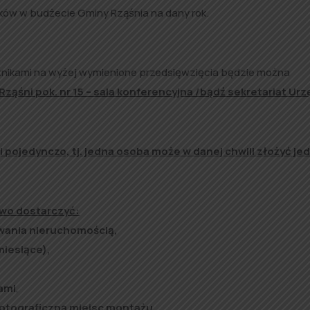
ów w budżecie Gminy Rząśnia na dany rok.
ącznikami na wyżej wymienione przedsięwzięcia będzie można
 Rząśni pok. nr 15 – sala konferencyjna /bądź sekretariat Ur
 pojedynczo, tj. jedna osoba może w danej chwili złożyć je
two dostarczyć:
wania nieruchomością,
miesiące),
ami
,
otograficzną miejsc montażu,