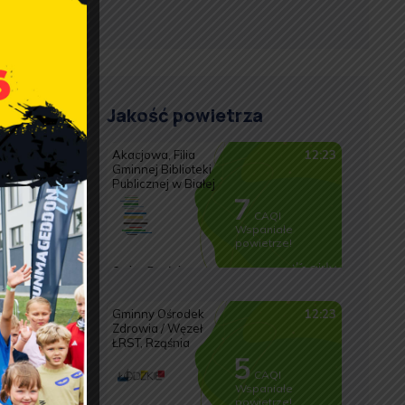
rzez
rzez
Jakość powietrza