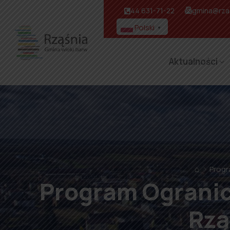
44 631-71-22
gmina@rzas
Polski
▼
Aktualności
⌂
Progr
Program Ogranicz
Rzą