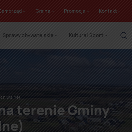
Samorząd
Gmina
Promocja
Kontakt
Sprawy obywatelskie
Kultura i Sport
rchiwalne)
 na terenie Gminy
lne)