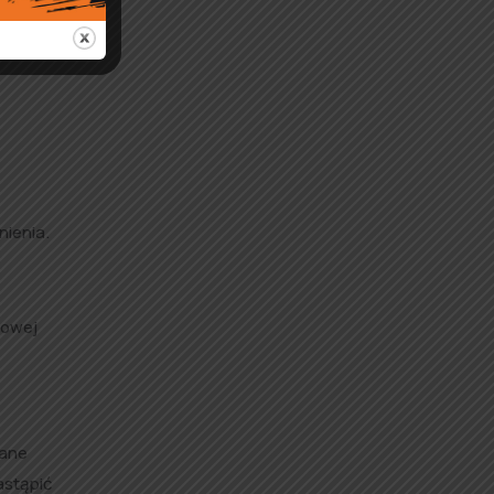
y Rady
ienia.
towej
wane
astąpić