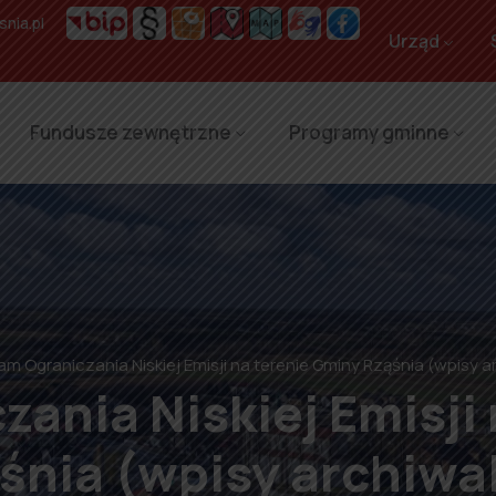
nia.pl
Urząd
Fundusze zewnętrzne
Programy gminne
am Ograniczania Niskiej Emisji na terenie Gminy Rząśnia (wpisy a
ania Niskiej Emisji
śnia (wpisy archiwa