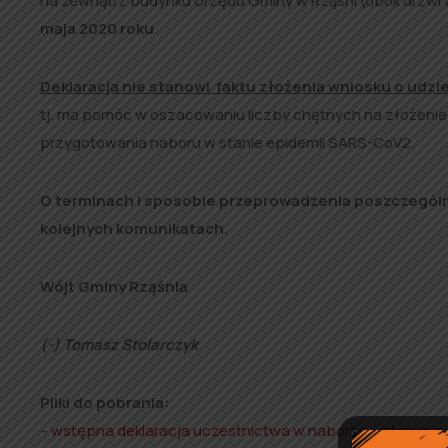
na zewnątrz budynku Urzędu Gminy w Rząśni (obok drzwi w
maja 2020 roku
.
Deklaracja nie stanowi faktu złożenia wniosku o udz
tj. ma pomóc w oszacowaniu liczby chętnych na złożenie
przygotowania naboru w stanie epidemii SARS-CoV2.
O terminach i sposobie przeprowadzenia poszczegó
kolejnych komunikatach.
Wójt Gminy Rząśnia
(-) Tomasz Stolarczyk
Pliki do pobrania:
–
wstępna deklaracja uczestnictwa w naborze – złożenia