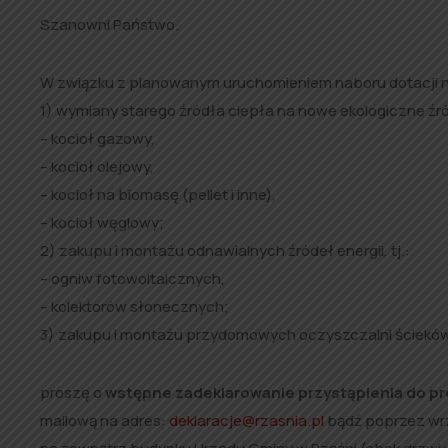
Szanowni Państwo.
W związku z planowanym uruchomieniem naboru dotacji 
1) wymiany starego źródła ciepła na nowe ekologiczne źród
– kocioł gazowy,
– kocioł olejowy,
– kocioł na biomasę (pellet i inne),
– kocioł węglowy;
2) zakupu i montażu odnawialnych źródeł energii, tj.:
– ogniw fotowoltaicznych,
– kolektorów słonecznych;
3) zakupu i montażu przydomowych oczyszczalni ściekó
proszę o
wstępne zadeklarowanie przystąpienia do p
mailową na adres:
deklaracje@rzasnia.pl
bądź poprzez wrz