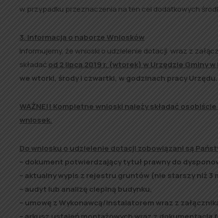
w przypadku przeznaczenia na ten cel dodatkowych środk
3. Informacja o naborze Wniosków
Informujemy, że wnioski o udzielenie dotacji wraz z zał
składać
od 2 lipca 2019 r. (wtorek) w Urzędzie Gminy w
we wtorki, środy i czwartki, w godzinach pracy Urzędu.
WAŻNE!! Kompletne wnioski należy składać osobiście i
wniosek.
Do wniosku o udzielenie dotacji zobowiązani są Pańs
– dokument potwierdzający tytuł prawny do dyspono
– aktualny wypis z rejestru gruntów (nie starszy niż 3 
– audyt lub analizę cieplną budynku,
– umowę z Wykonawcą/Instalatorem wraz z załącznik
– arkusz ustaleń montażowych wraz z dokumentacją f