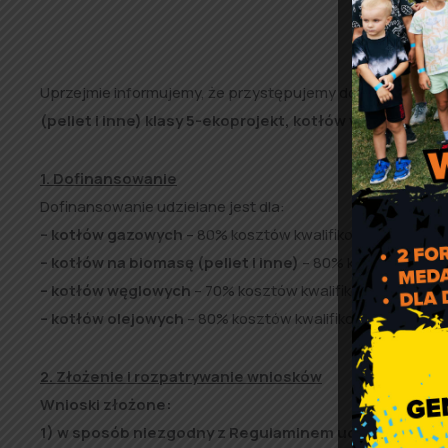
Uprzejmie informujemy, że przystępujemy do kolejnego n
(pellet i inne) klasy 5-ekoprojekt, kotłów węglowych k
1. Dofinansowanie
Dofinansowanie udzielane jest dla:
– kotłów gazowych
– 80% kosztów kwalifikowanych nie wię
– kotłów na biomasę (pellet i inne)
– 80% kosztów kwalif
– kotłów węglowych
– 70% kosztów kwalifikowanych przed
– kotłów olejowych
– 80% kosztów kwalifikowanych przeds
2. Złożenie i rozpatrywanie wniosków
Wnioski złożone:
1) w sposób niezgodny z Regulaminem udzielania dot