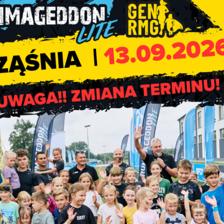
 wniosku – w ramach dotacji proekologicznych finansowanych p
 wniosku – w ramach dotacji proekologicznych finansowanych p
uczestnictwa w naborach proekologicznych
,
h
.