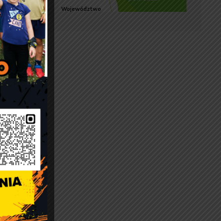
masę
sowanie