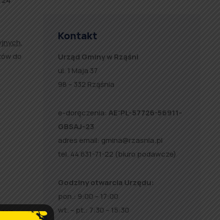
 24
Kontakt
yjnych
,
ków do
Urząd Gminy w Rząśni
ul. 1 Maja 37
98 – 332 Rząśnia
e-doręczenia:
AE:PL-57726-56911-
GBSAJ-23
adres email:
gmina@rzasnia.pl
tel. 44 631-71-22 (biuro podawcze)
Godziny otwarcia Urzędu:
pon.: 9:00 – 17:00
wt. – pt.: 7:30 – 15:30
rzez