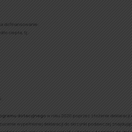
na dofinansowanie:
ło ciepła, tj.:
w;
rogramu
dotacyjnego
w roku 2020 poprzez złożenie deklaracji 
ucenie wypełnionej deklaracji do skrzynki podawczej znajdując