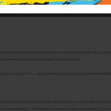
awialnych źródeł energii będącego załącznikiem do Uchwał
 późniejszymi zmianami;
dzielenie dotacji Wnioskodawca wzywany będzie do ich uzupełn
upełnienie może być dokonane tylko jeden raz.
śni w pokoju nr 15 – sala konferencyjna oraz na stronie interne
zonych na wypłatę dotacji w danym roku, wnioski niezrealizo
 roku budżetowym. Wznowienie rozpatrywania wniosków może n