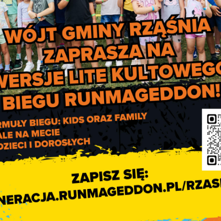
aboru wniosków na
montaż kotłów gazowych, kotłów na bio
lasy 5-ekoprojekt i kotłów olejowych.
cej niż 18.000,00 zł brutto,
ikowanych przedsięwzięcia nie więcej niż 18.000,00 zł brutto,
sięwzięcia nie więcej niż 9.000,00 zł brutto,
ięwzięcia nie więcej niż 13.000,00 zł brutto.
acji celowej ze środków budżetu Gminy Rząśnia na dofinan