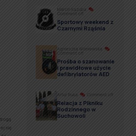
Marcin Kazuba
Comment off
Sportowy weekend z
Czarnymi Rząśnia
Agnieszka Wiśniewska
Comment off
Prośba o szanowanie
i prawidłowe użycie
defibrylatorów AED
Artur Ruka
Comment off
Relacja z Pikniku
Rodzinnego w
Suchowoli
drogą
ej się