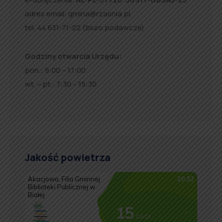
adres email:
gmina@rzasnia.pl
tel. 44 631-71-22 (biuro podawcze)
Godziny otwarcia Urzędu:
pon.: 9:00 – 17:00
wt. – pt.: 7:30 – 15:30
Jakość powietrza