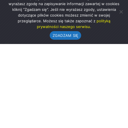
wyrażasz zgodę na zapisywanie informacji zawartej w cookies
kliknij "Zgadzam się". Jeśli nie wyrażasz zgody, ustawienia
dotyczące plików cookies możesz zmienić w swojej
przeglądarce. Możesz się także zapoznać z
polityką
prywatności naszego serwisu.
ZGADZAM SIĘ
Urząd Gminy w Rząśni
ul. 1 Maja 37
98-332 Rząśnia
AE:PL-57726-56911-GBSAJ-23 (e-doręczenia)
gmina@rzasnia.pl
44 631-71-22 (biuro podawcze)
Godziny otwarcia Urzędu: