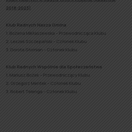
2018-2023)
Klub Radnych Nasza Gmina
1. Bożena Mikłaszewska – Przewodnicząca Klubu
2. Leszek Szczepański – Członek Klubu
3. Dorota Słomian – Członek Klubu
Klub Radnych Wspólnie dla Społeczeństwa
1. Mariusz Bożek – Przewodniczący Klubu
2. Grzegorz Mentek – Członek Klubu
3. Robert Telenga – Członek Klubu