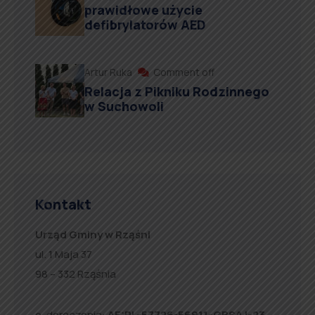
prawidłowe użycie
defibrylatorów AED
Artur Ruka
Comment off
Relacja z Pikniku Rodzinnego
w Suchowoli
Kontakt
Urząd Gminy w Rząśni
ul. 1 Maja 37
98 – 332 Rząśnia
e-doręczenia:
AE:PL-57726-56911-GBSAJ-23