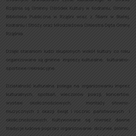
Rząśnia są Gminny Ośródek Kultury w Kodraniu, Gminna
Biblioteka Publiczna w Rząśni wraz z filiami w Białej,
Kodraniu i Stróży oraz Młodzieżowa Orkiestra Dęta Gminy
Rząśnia.
Dzięki staraniom ludzi skupionych wokół kultury co roku
organizowane są gminne imprezy kulturalne, kulturalno-
sportowe i rekreacyjne.
Działalność kulturalna polega na organizowaniu imprez
kulturalnych, spotkań, wieczorów poezji, koncertów,
wystaw okolicznościowych, montaży słowno-
muzycznych z okazji świąt i rocznic państwowych i
okolicznościowych. Kultywowane są również dawne
tradycje ludowe poprzez organizowanie: dożynek, piórnic,