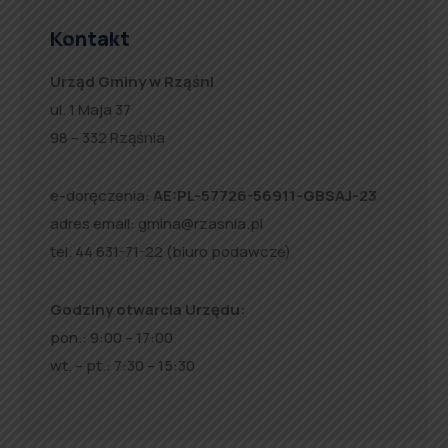
Kontakt
Urząd Gminy w Rząśni
ul. 1 Maja 37
98 – 332 Rząśnia
e-doręczenia:
AE:PL-57726-56911-GBSAJ-23
adres email:
gmina@rzasnia.pl
tel. 44 631-71-22 (biuro podawcze)
Godziny otwarcia Urzędu:
pon.: 9:00 – 17:00
wt. – pt.: 7:30 – 15:30