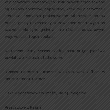
w placówkach oświatowych i kulturalnych organizowane
są zawody sportowe, happeningi, konkursy plastyczne i
literackie, spotkania profilaktyczne. Młodzież z terenu
naszej gminy uczestniczy w zawodach sportowych na
szczeblu nie tylko gminnym ale również powiatowym,
wojewódzkim i ogólnopolskim.
Na terenie Gminy Rząśnia działają następujące placówki
oświatowe, kulturalne i zdrowotne:
.Gminna Biblioteka Publiczna w Rząśni wraz z filiami w
Białej, Kodraniu i Stróży.
Szkoły podstawowe w Rząśni, Białej i Zielęcinie.
Przedszkole w Rząśni.