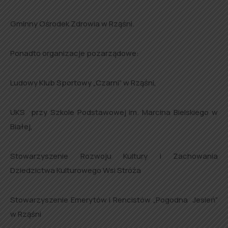
Gminny Ośrodek Zdrowia w Rząśni.
Ponadto organizacje pozarządowe:
Ludowy Klub Sportowy „Czarni” w Rząśni,
UKS przy Szkole Podstawowej im. Marcina Bielskiego w
Białej,
Stowarzyszenie Rozwoju Kultury i Zachowania
Dziedzictwa Kulturowego Wsi Stróża
Stowarzyszenie Emerytów i Rencistów „Pogodna Jesień”
w Rząśni