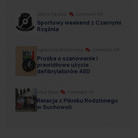
Marcin Kazuba
Comment off
Sportowy weekend z Czarnymi
Rząśnia
Agnieszka Wiśniewska
Comment off
Prośba o szanowanie i
prawidłowe użycie
defibrylatorów AED
Artur Ruka
Comment off
Relacja z Pikniku Rodzinnego
w Suchowoli