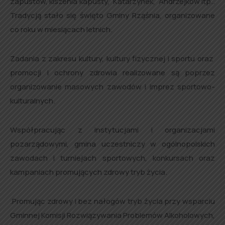
zapustów, kiszenia kapusty, Katarzynek, Andrzejków itp..
Tradycją stało się święto Gminy Rząśnia, organizowane
co roku w miesiącach letnich.
Zadania z zakresu kultury, kultury fizycznej i sportu oraz
promocji i ochrony zdrowia realizowane są poprzez
organizowanie masowych zawodów i imprez sportowo-
kulturalnych.
Współpracując z instytucjami i organizacjami
pozarządowymi, gmina uczestniczy w ogólnopolskich
zawodach i turniejach sportowych, konkursach oraz
kampaniach promujących zdrowy tryb życia.
.Promując zdrowy i bez nałogów tryb życia przy wsparciu
Gminnej Komisji Rozwiązywania Problemów Alkoholowych,