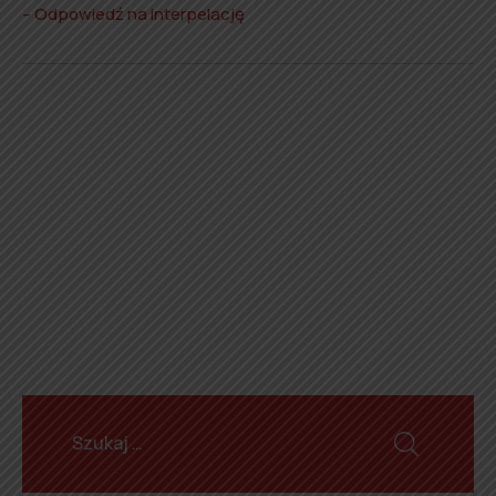
– Odpowiedź na interpelację