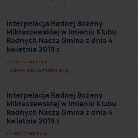
Interpelacja Radnej Bożeny
Mikłaszewskiej w imieniu Klubu
Radnych Nasza Gmina z dnia 4
kwietnia 2019 r.
– Treść interpelacji
– Odpowiedź na interpelację
Interpelacja Radnej Bożeny
Mikłaszewskiej w imieniu Klubu
Radnych Nasza Gmina z dnia 4
kwietnia 2019 r.
– Treść interpelacji