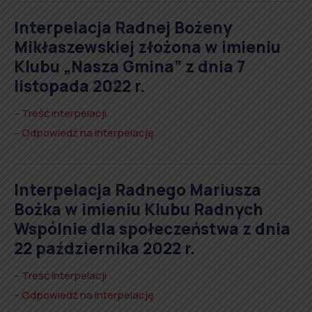
Interpelacja Radnej Bożeny
Mikłaszewskiej złożona w imieniu
Klubu „Nasza Gmina” z dnia 7
listopada 2022 r.
–
Treść interpelacji
–
Odpowiedź na interpelację
Interpelacja Radnego Mariusza
Bożka w imieniu Klubu Radnych
Wspólnie dla społeczeństwa z dnia
22 października 2022 r.
–
Treść interpelacji
–
Odpowiedź na interpelację