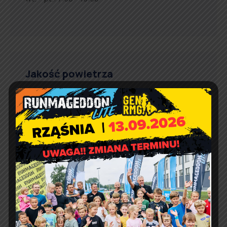
Jakość powietrza