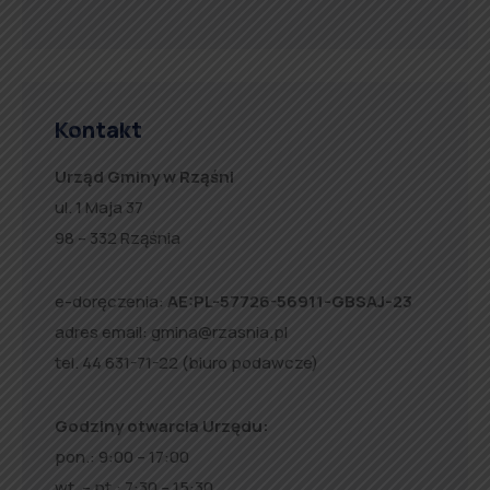
Kontakt
Urząd Gminy w Rząśni
ul. 1 Maja 37
98 – 332 Rząśnia
e-doręczenia:
AE:PL-57726-56911-GBSAJ-23
adres email:
gmina@rzasnia.pl
tel. 44 631-71-22 (biuro podawcze)
Godziny otwarcia Urzędu:
pon.: 9:00 – 17:00
wt. – pt.: 7:30 – 15:30