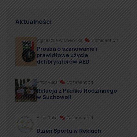
Aktualności
Agnieszka Wiśniewska
Comment off
Prośba o szanowanie i
prawidłowe użycie
defibrylatorów AED
Artur Ruka
Comment off
Relacja z Pikniku Rodzinnego
w Suchowoli
Artur Ruka
Comment off
Dzień Sportu w Reklach