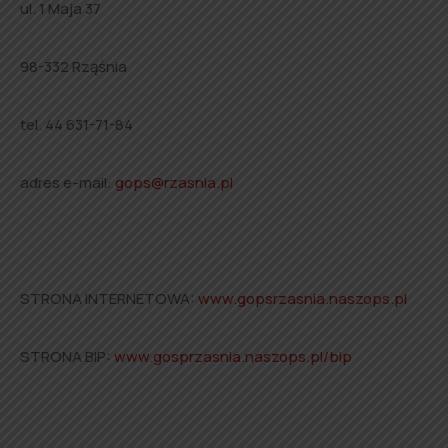
ul. 1 Maja 37
98-332 Rząśnia
tel. 44 631-71-84
adres e-mail:
gops@rzasnia.pl
STRONA INTERNETOWA:
www.gopsrzasnia.naszops.pl
STRONA BIP:
www.gosprzasnia.naszops.pl/bip