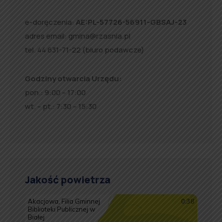
e-doręczenia:
AE:PL-57726-56911-GBSAJ-23
adres email:
gmina@rzasnia.pl
tel. 44 631-71-22 (biuro podawcze)
Godziny otwarcia Urzędu:
pon.: 9:00 – 17:00
wt. – pt.: 7:30 – 15:30
Jakość powietrza