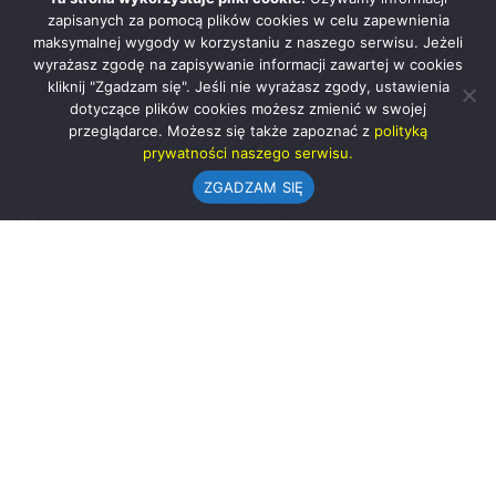
zapisanych za pomocą plików cookies w celu zapewnienia
maksymalnej wygody w korzystaniu z naszego serwisu. Jeżeli
wyrażasz zgodę na zapisywanie informacji zawartej w cookies
kliknij "Zgadzam się". Jeśli nie wyrażasz zgody, ustawienia
dotyczące plików cookies możesz zmienić w swojej
przeglądarce. Możesz się także zapoznać z
polityką
prywatności naszego serwisu.
ZGADZAM SIĘ
Urząd Gminy w Rząśni
ul. 1 Maja 37
98-332 Rząśnia
AE:PL-57726-56911-GBSAJ-23 (e-doręczenia)
gmina@rzasnia.pl
44 631-71-22 (biuro podawcze)