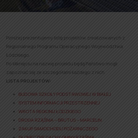
Poniżej prezentujemy listę projektów zrealizowanych z
Regionalnego Programu Operacyjnego Województwa
Łódzkiego.
Po kliknięciu na nazwę projektu będą Państwo mogli
zapoznać się ze szczegółami każdego z nich.
LISTA PROJEKTÓW:
BUDOWA SZKOŁY PODSTAWOWEJ W BIAŁEJ
SYSTEM INFORMACJI PRZESTRZENNEJ
WROTA REGIONU ŁÓDZKIEGO
DROGA RZĄŚNIA – BRUTUS – MARCELIN
ZAKUP SAMOCHODU POŻARNICZEGO
SŁONECZNE DACHY GMINY RZĄŚNIA