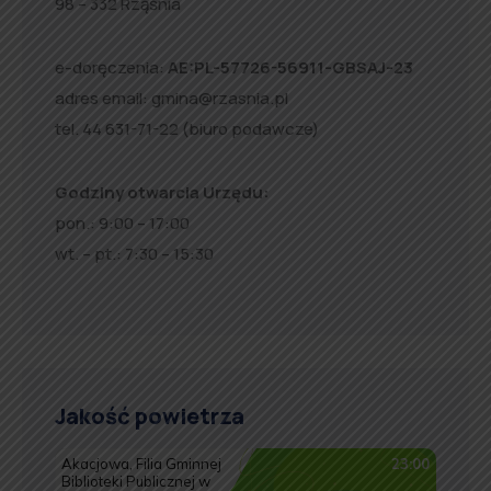
98 – 332 Rząśnia
e-doręczenia:
AE:PL-57726-56911-GBSAJ-23
adres email:
gmina@rzasnia.pl
tel. 44 631-71-22 (biuro podawcze)
Godziny otwarcia Urzędu:
pon.: 9:00 – 17:00
wt. – pt.: 7:30 – 15:30
Jakość powietrza