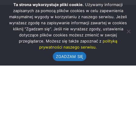
Ta strona wykorzystuje pliki cookie.
Używamy informacji
zapisanych za pomocą plików cookies w celu zapewnienia
maksymalnej wygody w korzystaniu z naszego serwisu. Jeżeli
wyrażasz zgodę na zapisywanie informacji zawartej w cookies
kliknij "Zgadzam się". Jeśli nie wyrażasz zgody, ustawienia
dotyczące plików cookies możesz zmienić w swojej
przeglądarce. Możesz się także zapoznać z
polityką
prywatności naszego serwisu.
ZGADZAM SIĘ
Urząd Gminy w Rząśni
ul. 1 Maja 37
98-332 Rząśnia
AE:PL-57726-56911-GBSAJ-23 (e-doręczenia)
gmina@rzasnia.pl