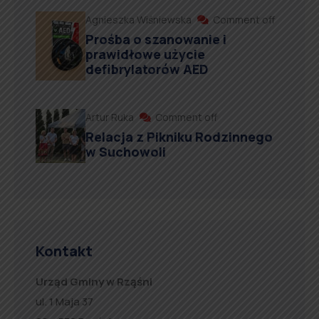
Agnieszka Wiśniewska
Comment off
Prośba o szanowanie i
prawidłowe użycie
defibrylatorów AED
Artur Ruka
Comment off
Relacja z Pikniku Rodzinnego
w Suchowoli
Kontakt
Urząd Gminy w Rząśni
ul. 1 Maja 37