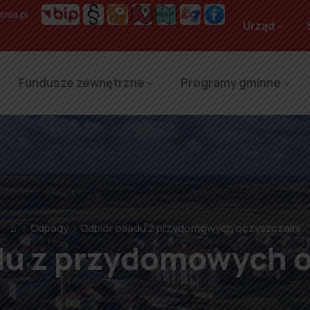
nia.pl
Urząd
Fundusze zewnętrzne
Programy gminne
⌂
Odpady
Odbiór osadu z przydomowych oczyszczalni
du z przydomowych o