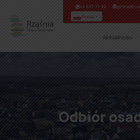
44 631-71-22
gmina@rzas
Polski
▼
Aktualności
Odbiór osa