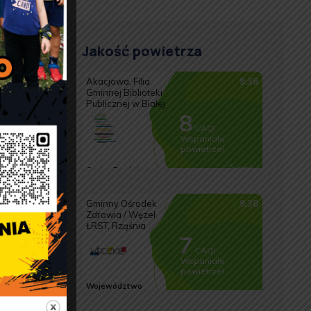
”
Jakość powietrza