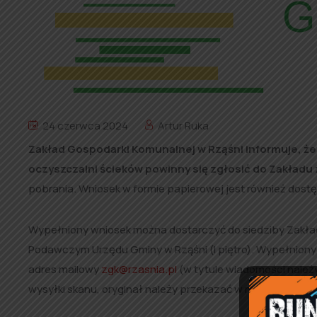
24 czerwca 2024
Artur Ruka
Zakład Gospodarki Komunalnej w Rząśni informuje, 
oczyszczalni ścieków powinny się zgłosić do Zakład
pobrania. Wniosek w formie papierowej jest również dos
Wypełniony wniosek można dostarczyć do siedziby Zakładu pr
Podawczym Urzędu Gminy w Rząśni (I piętro). Wypełniony 
adres mailowy
zgk@rzasnia.pl
(w tytule wiadomości należ
wysyłki skanu, oryginał należy przekazać w momencie p