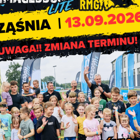
Gospodarki Komunalnej pod nr telefonu
44 631-71-92.
ych z przydomowej oczyszczalni ścieków (plik PDF)
,
ych z przydomowej oczyszczalni ścieków (plik DOCX)
,
ni ścieków
.
Projekt „CUŚ w powieci