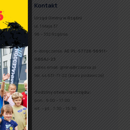
Kontakt
Urząd Gminy w Rząśni
ul. 1 Maja 37
98 – 332 Rząśnia
e-doręczenia:
AE:PL-57726-56911-
GBSAJ-23
adres email:
gmina@rzasnia.pl
tel. 44 631-71-22 (biuro podawcze)
Godziny otwarcia Urzędu:
pon.: 9:00 – 17:00
wt. – pt.: 7:30 – 15:30
e