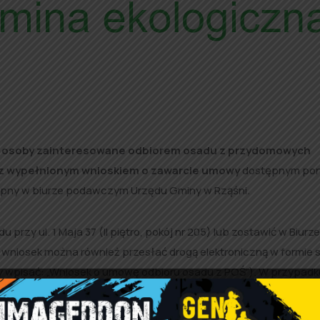
że osoby zainteresowane odbiorem osadu z przydomowych
u z wypełnionym wnioskiem o zawarcie umowy
dostępnym poni
tępny w biurze podawczym Urzędu Gminy w Rząśni.
zy ul. 1 Maja 37 (II piętro, pokój nr 205) lub zostawić w Biurze
wniosek można również przesłać drogą elektroniczną w formie 
y wpisać: „Wniosek o umowę odbioru osadu z POŚ”). W przypadk
odpisywania umowy.