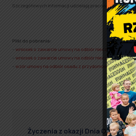
Szczegółowych informacji udzielają pracownicy Zakładu 
Pliki do pobrania:
–
wniosek o zawarcie umowy na odbiór nieczystości ciekł
–
wniosek o zawarcie umowy na odbiór nieczystości ciekł
–
wzór umowy na odbiór osadu z przydomowej oczyszczal
Życzenia z okazji Dnia Ojca