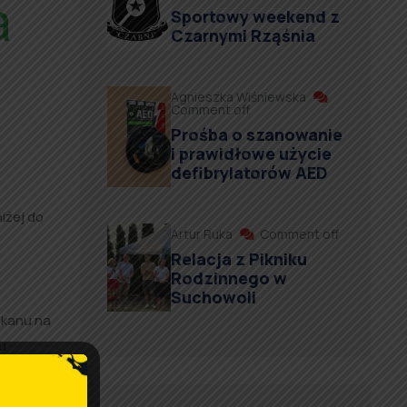
Sportowy weekend z
Czarnymi Rząśnia
Agnieszka Wiśniewska
Comment off
Prośba o szanowanie
i prawidłowe użycie
defibrylatorów AED
żej do
Artur Ruka
Comment off
Relacja z Pikniku
Rodzinnego w
Suchowoli
skanu na
u