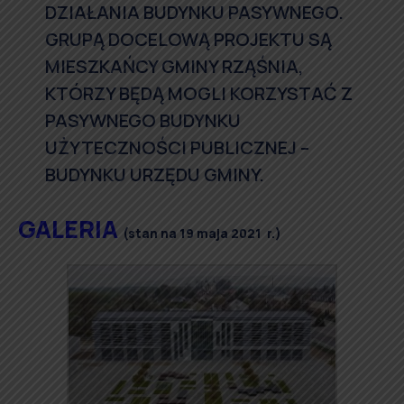
DZIAŁANIA BUDYNKU PASYWNEGO.
GRUPĄ DOCELOWĄ PROJEKTU SĄ
MIESZKAŃCY GMINY RZĄŚNIA,
KTÓRZY BĘDĄ MOGLI KORZYSTAĆ Z
PASYWNEGO BUDYNKU
UŻYTECZNOŚCI PUBLICZNEJ –
BUDYNKU URZĘDU GMINY.
GALERIA
(stan na 19 maja 2021 r.)