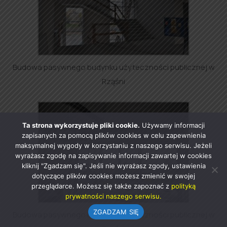
Budowa pasywnego budynku użyteczności publicznej w
Rząśni
Ta strona wykorzystuje pliki cookie.
Używamy informacji
zapisanych za pomocą plików cookies w celu zapewnienia
maksymalnej wygody w korzystaniu z naszego serwisu. Jeżeli
wyrażasz zgodę na zapisywanie informacji zawartej w cookies
kliknij "Zgadzam się". Jeśli nie wyrażasz zgody, ustawienia
dotyczące plików cookies możesz zmienić w swojej
przeglądarce. Możesz się także zapoznać z
polityką
prywatności naszego serwisu.
ZGADZAM SIĘ
Budowa pasywnego budynku użyteczności publicznej w