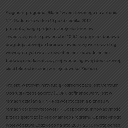
Fragment programu „Bilans” wyemitowanego na antenie
NTL Radomsko w dniu 10 października 2012,
prezentującego projekt uzbrojenia terenów
inwestycyjnych o powierzchni 10,54 ha poprzez budowę
drogi dojazdowej do terenów inwestycyjnych oraz dróg
wewnętrznych wraz z oświetleniem i odwodnieniem,
budowę sieci kanalizacyjnej ,wodociągowej i deszczowej,
sieci teletechnicznej w miejscowości Zielęcin.
Projekt, w którym Instytucją Pośredniczącą jest Centrum
Obsługi Przedsiębiorcy (COP), dofinansowany jest w
ramach działania III.4 – Rozwój otoczenia biznesu w
ramach osi priorytetowej III – Gospodarka, innowacyjność,
przedsiębiorczość Regionalnego Programu Operacyjnego
Województwa Łódzkiego na lata 2007-2013, kwotą ponad