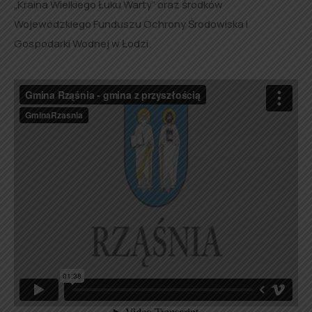
„Kraina Wielkiego Łuku Warty” oraz środków
Wojewódzkiego Funduszu Ochrony Środowiska i
Gospodarki Wodnej w Łodzi.