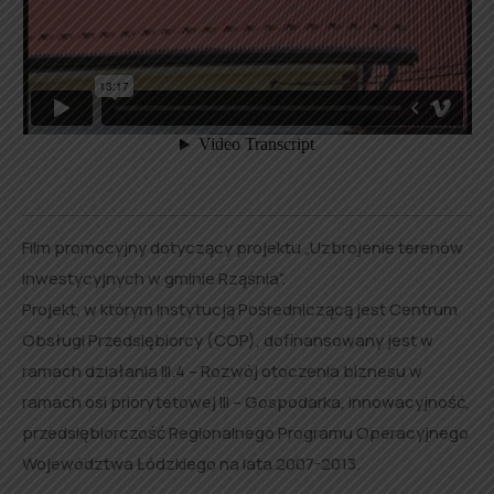
Film promocyjny dotyczący projektu „Uzbrojenie terenów
inwestycyjnych w gminie Rząśnia”.
Projekt, w którym Instytucją Pośredniczącą jest Centrum
Obsługi Przedsiębiorcy (COP), dofinansowany jest w
ramach działania III.4 – Rozwój otoczenia biznesu w
ramach osi priorytetowej III – Gospodarka, innowacyjność,
przedsiębiorczość Regionalnego Programu Operacyjnego
Województwa Łódzkiego na lata 2007-2013.