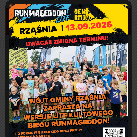
Aktualności
Artur Ruka
Comment off
Informacja o wydawaniu
żywności w ramach Programu
Fundusze Europejskie na
Pomoc Żywnościową
Artur Ruka
Comment off
Zmieniamy termin