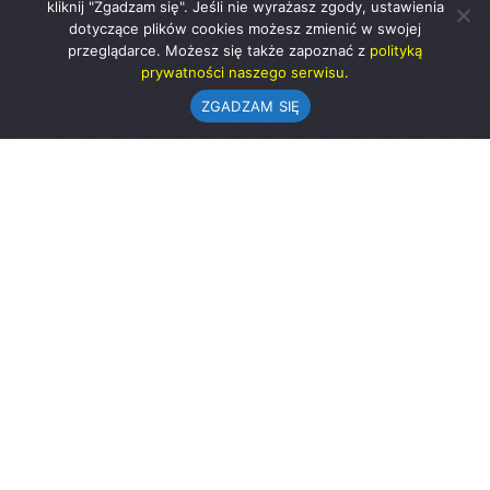
kliknij "Zgadzam się". Jeśli nie wyrażasz zgody, ustawienia
dotyczące plików cookies możesz zmienić w swojej
przeglądarce. Możesz się także zapoznać z
polityką
prywatności naszego serwisu.
ZGADZAM SIĘ
Urząd Gminy w Rząśni
ul. 1 Maja 37
98-332 Rząśnia
AE:PL-57726-56911-GBSAJ-23 (e-doręczenia)
gmina@rzasnia.pl
44 631-71-22 (biuro podawcze)
Godziny otwarcia Urzędu:
pon.: 9.00-17.00