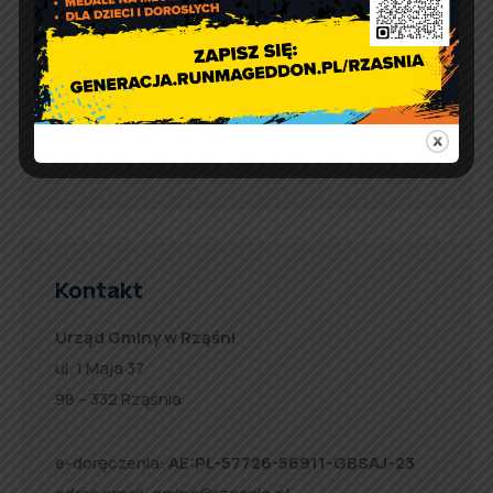
Runmageddon LITE!
Artur Ruka
Comment off
Filmowe Lato z Gminą Rząśnia.
Co obejrzeć?
Kontakt
Urząd Gminy w Rząśni
ul. 1 Maja 37
98 – 332 Rząśnia
e-doręczenia:
AE:PL-57726-56911-GBSAJ-23