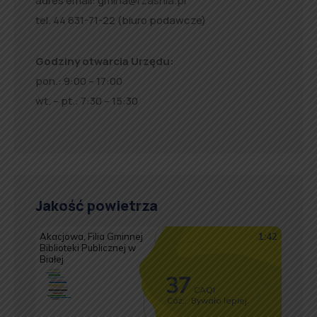
adres email:
gmina@rzasnia.pl
tel. 44 631-71-22 (biuro podawcze)
Godziny otwarcia Urzędu:
pon.: 9:00 – 17:00
wt. – pt.: 7:30 – 15:30
Jakość powietrza