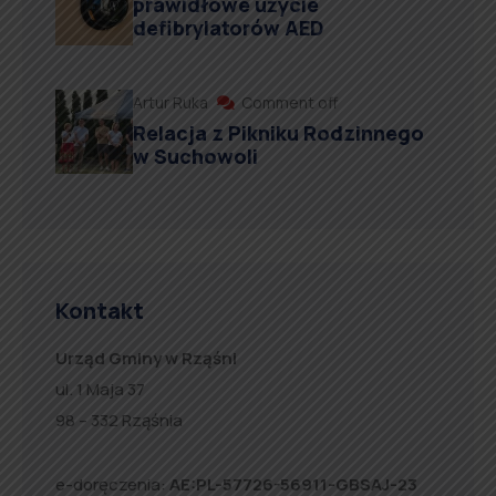
prawidłowe użycie
defibrylatorów AED
Artur Ruka
Comment off
Relacja z Pikniku Rodzinnego
w Suchowoli
Kontakt
Urząd Gminy w Rząśni
ul. 1 Maja 37
98 – 332 Rząśnia
e-doręczenia:
AE:PL-57726-56911-GBSAJ-23