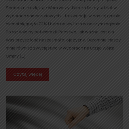
Serdecznie dziękuję Wam wszystkim za liczny udział w
wyborach samorządowych – frekwencja w naszej gminie
niemal sięgnęła 72% i była najwyższa w naszym regionie.
Po raz kolejny potwierdzili Państwo, jak ważna jest dla
Was przyszłość naszej małej ojczyzny. Ogromnie cieszy
mnie również zwycięstwo w wyborach na urząd Wójta
Gminy […]
Czytaj więcej