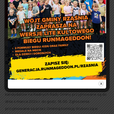
28 lutego 2024
Artur Ruka
Informacja dot. przyjmowania
zgłoszeń w wyborach
samorządowych
Informujemy wszystkich zainteresowanych, że w
wyborach organów jednostek samorządu terytorialnego
zarządzonych na dzień 7 kwietnia 2024 r.: 1. Zgłoszenia
kandydatów na Radnych Rady Gminy przyjmowane są do
dnia 4 marca 2024 r. do godz. 16.00. Zgłoszenia
przyjmowane są przez Gminną Komisję Wyborczą w