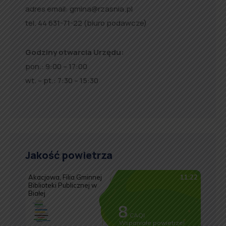
adres email:
gmina@rzasnia.pl
tel. 44 631-71-22 (biuro podawcze)
Godziny otwarcia Urzędu:
pon.: 9:00 – 17:00
wt. – pt.: 7:30 – 15:30
Jakość powietrza