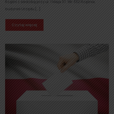
Rząśni z siedzibą przy ul. 1 Maja 37, 98-332 Rząśnia,
budynek Urzędu […]
Czytaj więcej