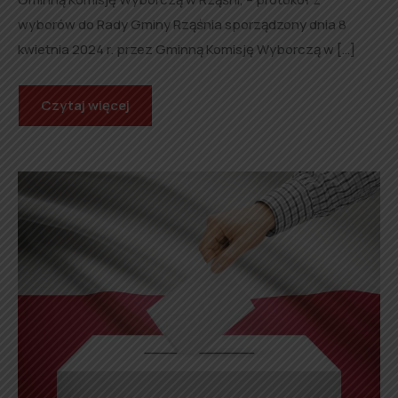
wyborów do Rady Gminy Rząśnia sporządzony dnia 8
kwietnia 2024 r. przez Gminną Komisję Wyborczą w […]
Czytaj więcej