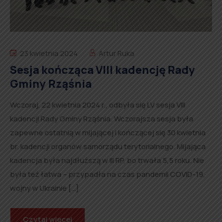
23 kwietnia 2024
Artur Ruka
Sesja kończąca VIII kadencję Rady
Gminy Rząśnia
Wczoraj, 22 kwietnia 2024 r., odbyła się LV sesja VIII
kadencji Rady Gminy Rząśnia. Wczorajsza sesja była
zapewne ostatnią w mijającej i kończącej się 30 kwietnia
br. kadencji organów samorządu terytorialnego. Mijająca
kadencja była najdłuższą w III RP, bo trwała 5,5 roku. Nie
była też łatwa – przypadła na czas pandemii COVID-19,
wojny w Ukrainie […]
Czytaj więcej