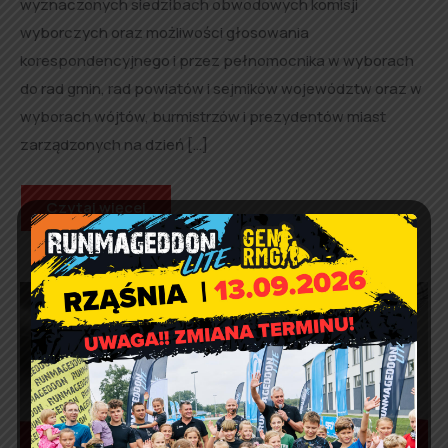
wyznaczonych siedzibach obwodowych komisji
wyborczych oraz możliwości głosowania
korespondencyjnego i przez pełnomocnika w wyborach
do rad gmin, rad powiatów i sejmików województw oraz w
wyborach wójtów, burmistrzów i prezydentów miast
zarządzonych na dzień […]
Czytaj więcej