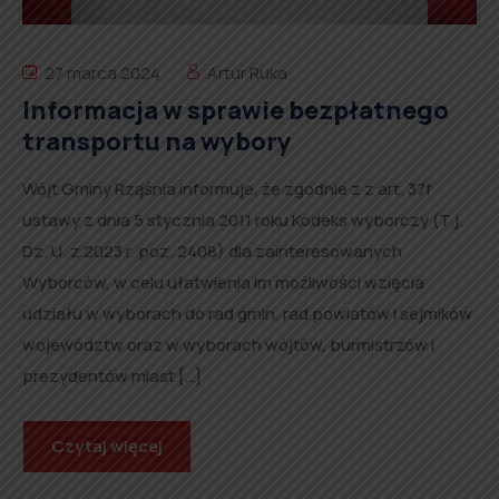
27 marca 2024
Artur Ruka
Informacja w sprawie bezpłatnego
transportu na wybory
Wójt Gminy Rząśnia informuje, że zgodnie z z art. 37f
ustawy z dnia 5 stycznia 2011 roku Kodeks wyborczy (T.j.
Dz. U. z 2023 r. poz. 2408) dla zainteresowanych
Wyborców, w celu ułatwienia Im możliwości wzięcia
udziału w wyborach do rad gmin, rad powiatów i sejmików
województw oraz w wyborach wójtów, burmistrzów i
prezydentów miast […]
Czytaj więcej