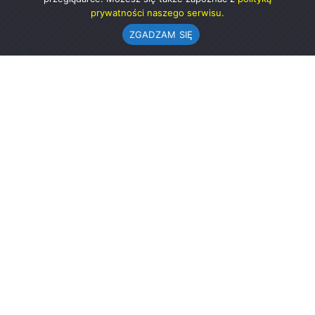
prywatności naszego serwisu.
ZGADZAM SIĘ
Urząd Gminy w Rząśni
ul. 1 Maja 37
98-332 Rząśnia
AE:PL-57726-56911-GBSAJ-23 (e-doręczenia)
gmina@rzasnia.pl
44 631-71-22 (biuro podawcze)
Godziny otwarcia Urzędu:
pon.: 9.00-17.00
wt.-pt.: 7.30-15.30