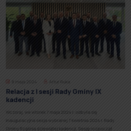
8 maja 2024
Artur Ruka
Relacja z I sesji Rady Gminy IX
kadencji
Wczoraj, we wtorek 7 maja 2024 r. odbyła się
inauguracyjna sesja wybranej 7 kwietnia 2024 r. Rady
Gminy Rząśnia dziewiątej kadencji. Sesję rozpoczął