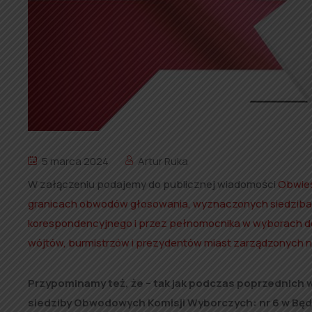
5 marca 2024
Artur Ruka
W załączeniu podajemy do publicznej wiadomości
Obwies
granicach obwodów głosowania, wyznaczonych siedziba
korespondencyjnego i przez pełnomocnika w wyborach do
wójtów, burmistrzów i prezydentów miast zarządzonych na 
Przypominamy też, że – tak jak podczas poprzednich
siedziby Obwodowych Komisji Wyborczych: nr 6 w Będko