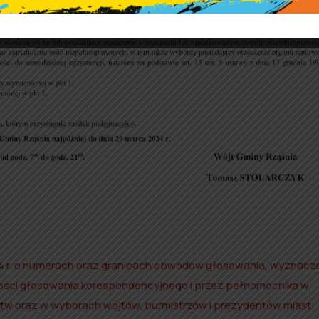
24 r. o numerach oraz granicach obwodów głosowania, wyznac
ości głosowania korespondencyjnego i przez pełnomocnika w
tw oraz w wyborach wójtów, burmistrzów i prezydentów miast