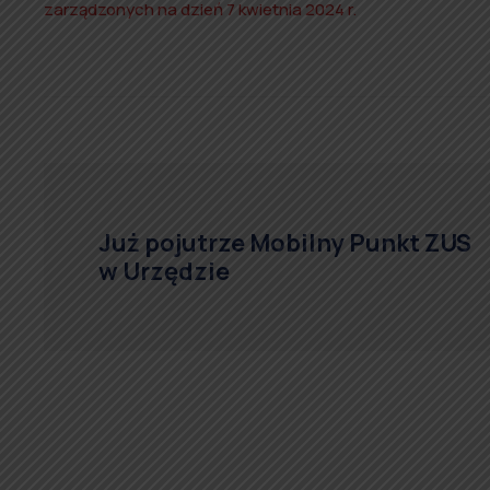
zarządzonych na dzień 7 kwietnia 2024 r.
Już pojutrze Mobilny Punkt ZUS
w Urzędzie