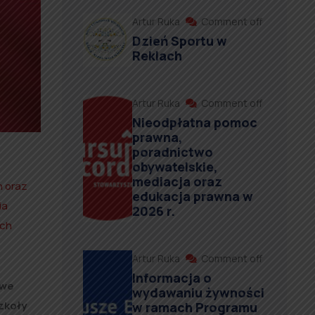
Artur Ruka
Comment off
Dzień Sportu w
Reklach
Artur Ruka
Comment off
Nieodpłatna pomoc
prawna,
poradnictwo
obywatelskie,
mediacja oraz
h oraz
edukacja prawna w
ia
2026 r.
ach
Artur Ruka
Comment off
Informacja o
owe
wydawaniu żywności
zkoły
w ramach Programu