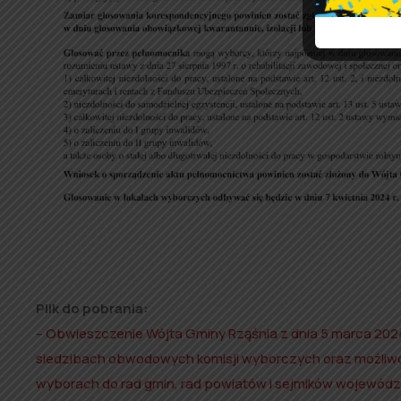
Plik do pobrania:
–
Obwieszczenie Wójta Gminy Rząśnia z dnia 5 marca 20
siedzibach obwodowych komisji wyborczych oraz możliw
wyborach do rad gmin, rad powiatów i sejmików wojewódz