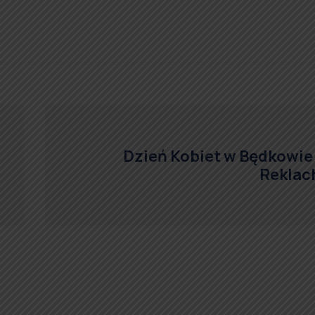
Dzień Kobiet w Będkowie 
Reklac