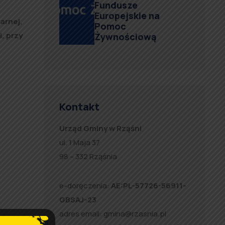
Fundusze
Europejskie na
arnej,
Pomoc
, przy
Żywnościową
Kontakt
Urząd Gminy w Rząśni
ul. 1 Maja 37
98 – 332 Rząśnia
e-doręczenia:
AE:PL-57726-56911-
GBSAJ-23
adres email:
gmina@rzasnia.pl