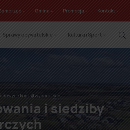
Samorząd
Gmina
Promocja
Kontakt
Sprawy obywatelskie
Kultura i Sport
wodowych komisji wyborczych
wania i siedziby
rczych