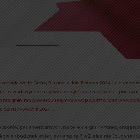
zczenie Wójta Gminy Rząśnia z dnia 5 marca 2024 r. o numerac
ch obwodowych komisji wyborczych oraz możliwości głosowan
 rad gmin, rad powiatów i sejmików województw oraz w wybor
dzień 7 kwietnia 2024 r.
 wyborów parlamentarnych, na terenie gminy funkcjonują n
wie (budynek świetlicy) oraz nr 7 w Zielęcinie (budynek S