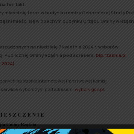
a ten fakt.
ży mieści się teraz w budynku remizy Ochotniczej Straży Poż
Rząśni mieści się w obecnym budynku Urzędu Gminy w Rząśni
arządzonych na niedzielę 7 kwietnia 2024 r. wyborów
ji Publicznej Gminy Rząśnia pod adresem:
bip.rzasnia.pl
e 2024)
.
onych na stronie internetowej Państwowej Komisji
 serwisie wyborczym pod adresem:
wybory.gov.pl
.