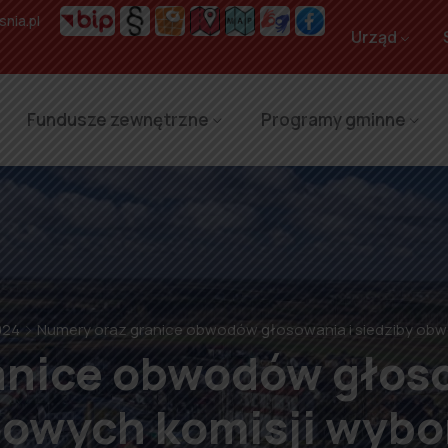
nia.pl
Urząd
Fundusze zewnętrzne
Programy gminne
024
Numery oraz granice obwodów głosowania i siedziby ob
nice obwodów głoso
owych komisji wybo