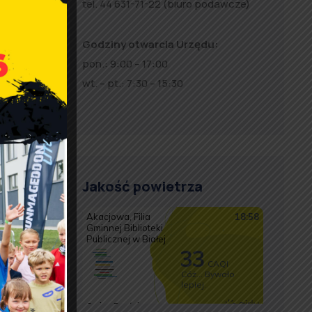
tel. 44 631-71-22 (biuro podawcze)
Godziny otwarcia Urzędu:
pon.: 9:00 – 17:00
wt. – pt.: 7:30 – 15:30
Jakość powietrza