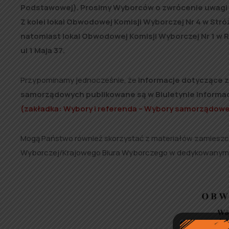
Podstawowej). Prosimy Wyborców o zwrócenie uwagi n
Z kolei lokal Obwodowej Komisji Wyborczej Nr 4 w Stró
natomiast lokal Obwodowej Komisji Wyborczej Nr 1 w 
ul 1 Maja 37.
Przypominamy jednocześnie, że
informacje dotyczące z
samorządowych publikowane są w Biuletynie Informac
(zakładka: Wybory i referenda – Wybory samorządow
Mogą Państwo również skorzystać z materiałów zamieszcz
Wyborczej/Krajowego Biura Wyborczego w dedykowanym