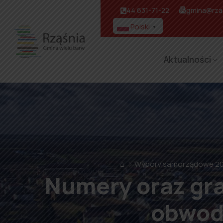
44 631-71-22
gmina@rzas
Polski
▼
Aktualności
⌂
Wybory samorządowe 2
Numery oraz gra
obwod