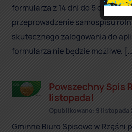
formularza z 14 dni do 5 dni. Od p
przeprowadzenie samospisu roln
skutecznego zalogowania do aplik
formularza nie będzie możliwe. [
Powszechny Spis R
listopada!
Opublikowano: 9 listopada
Gminne Biuro Spisowe w Rząśni 