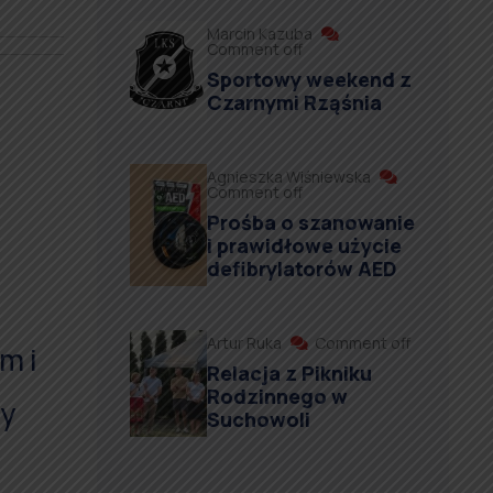
Marcin Kazuba
Comment off
Sportowy weekend z
Czarnymi Rząśnia
Agnieszka Wiśniewska
Comment off
Prośba o szanowanie
i prawidłowe użycie
defibrylatorów AED
Artur Ruka
Comment off
m i
Relacja z Pikniku
Rodzinnego w
zy
Suchowoli