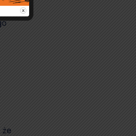
go
 że