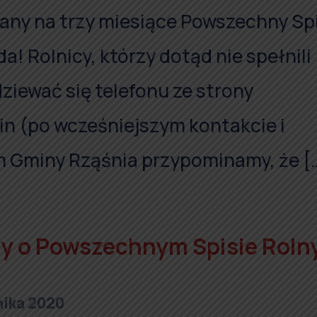
wany na trzy miesiące Powszechny Sp
a! Rolnicy, którzy dotąd nie spełnili
iewać się telefonu ze strony
in (po wcześniejszym kontakcie i
 Gminy Rząśnia przypominamy, że [
wy o Powszechnym Spisie Rol
nika 2020