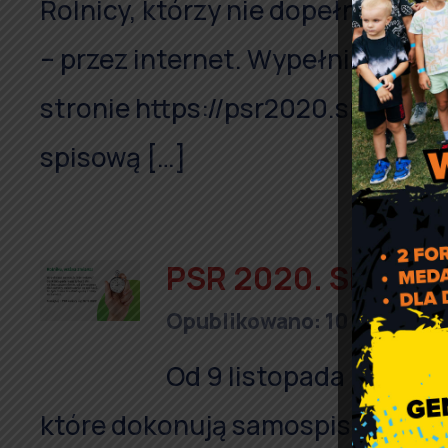
Rolnicy, którzy nie dopełnili ob
– przez internet. Wypełniając sa
stronie https://psr2020.spis.gov.p
spisową […]
PSR 2020. Skrócon
Opublikowano: 10 listopad
Od 9 listopada br. wp
które dokonują samospisu – skró