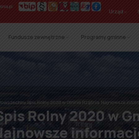
nia.pl
Urząd
Fundusze zewnętrzne
Programy gminne
Powszechny Spis Rolny 2020 w Gminie Rząśnia. Najnowsze infor
pis Rolny 2020 w Gm
Najnowsze informacj