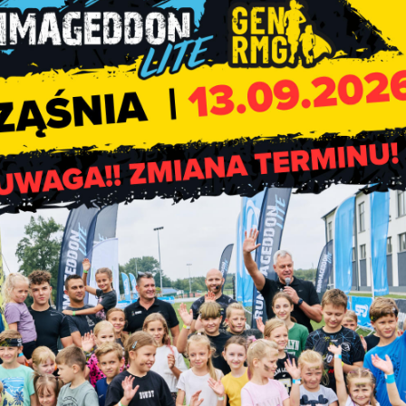
zalogowania do aplikacji. Po upływ
[…]
sam
a 2020
w Rząśni przypomina, o obowiązku
nym Spisem Rolnym 2020. Powszech
istopada br. W związku z powyższym