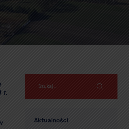
e
 r.
Aktualności
 w