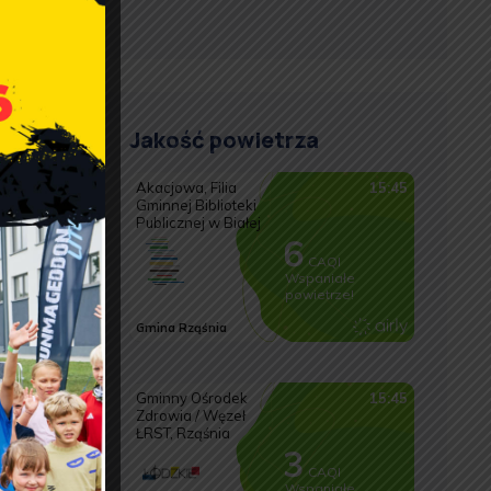
ie 2
Jakość powietrza
ny