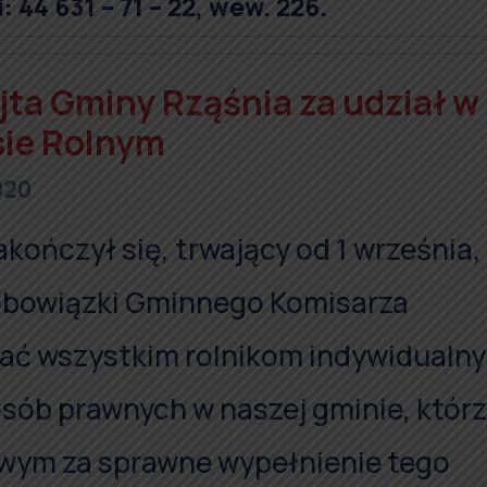
4 631 – 71 – 22, wew. 226.
ta Gminy Rząśnia za udział w
ie Rolnym
020
kończył się, trwający od 1 września,
 obowiązki Gminnego Komisarza
ć wszystkim rolnikom indywidualny
sób prawnych w naszej gminie, któr
owym za sprawne wypełnienie tego