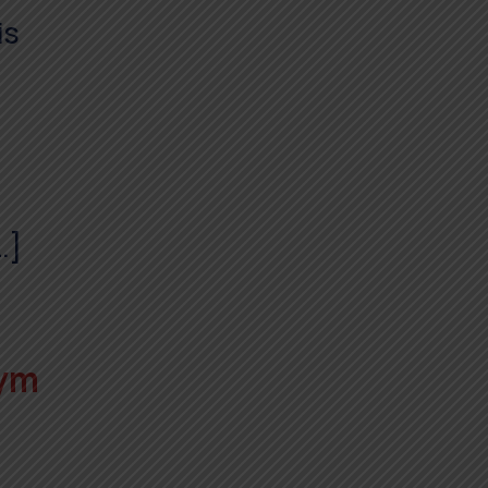
is
…]
nym