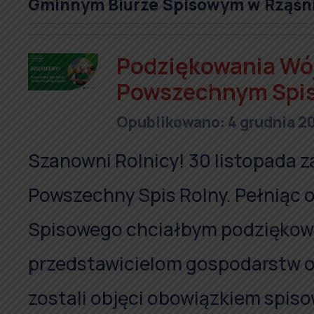
Gminnym Biurze Spisowym w Rząśni: 4
Podziękowania Wój
Powszechnym Spis
Opublikowano: 4 grudnia 2
Szanowni Rolnicy! 30 listopada za
Powszechny Spis Rolny. Pełniąc
Spisowego chciałbym podziękowa
przedstawicielom gospodarstw o
zostali objęci obowiązkiem spis