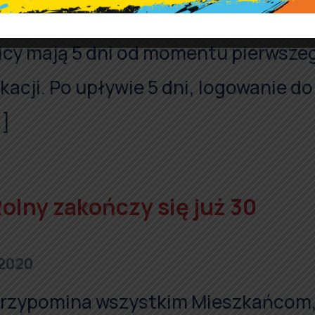
oniedziałku 9 listopada br. na
icy mają 5 dni od momentu pierwsze
acji. Po upływie 5 dni, logowanie do
…]
olny zakończy się już 30
 2020
przypomina wszystkim Mieszkańcom,