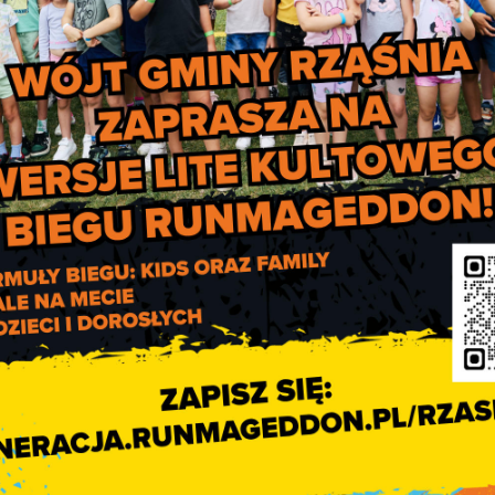
owiązku spisowego powinni tego doko
modzielnie interaktywną aplikację na
l/, – przez telefon. Dzwoniąc na info
y czas na wypełnienie samos
a 2020
rowadzona została ważna zmiana dla 
cony został czas na wypełnienie