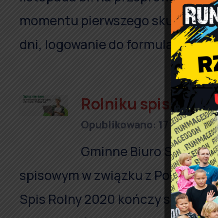
momentu pierwszego skutecznego 
dni, logowanie do formularza nie 
Rolniku spisz się 
Opublikowano: 17 listopad
Gminne Biuro Spisowe 
spisowym w związku z Powszech
Spis Rolny 2020 kończy się 30 l