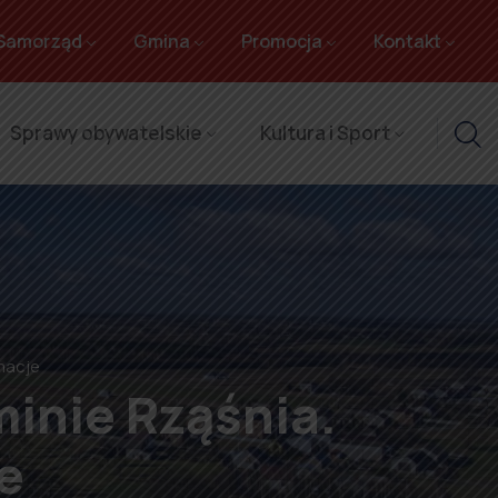
Samorząd
Gmina
Promocja
Kontakt
Sprawy obywatelskie
Kultura i Sport
macje
inie Rząśnia.
e