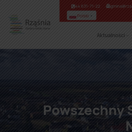
44 631-71-22
gmina@rzas
Polski
▼
Aktualności
⌂
Powszechny S