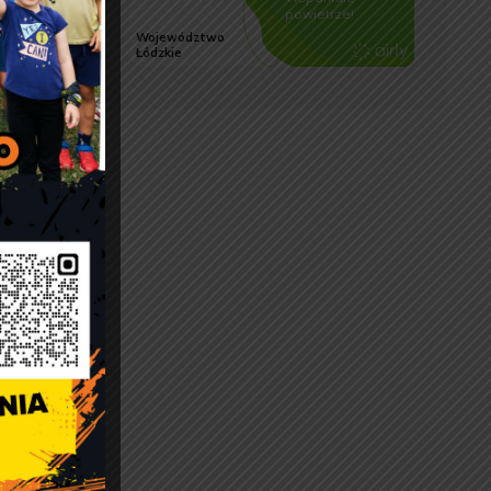
nać:
linię
pisu
osób,