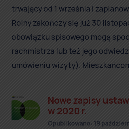
trwający od 1 września i zaplano
Rolny zakończy się już 30 listopad
obowiązku spisowego mogą spodz
rachmistrza lub też jego odwiedz
umówieniu wizyty). Mieszkańcom
Nowe zapisy usta
w 2020 r.
Opublikowano: 19 paździer