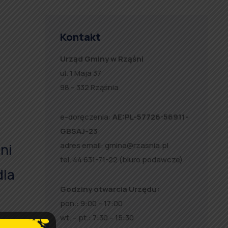
Kontakt
Urząd Gminy w Rząśni
ul. 1 Maja 37
98 – 332 Rząśnia
e-doręczenia:
AE:PL-57726-56911-
GBSAJ-23
adres email:
gmina@rzasnia.pl
ni
tel. 44 631-71-22 (biuro podawcze)
dla
Godziny otwarcia Urzędu:
pon.: 9:00 – 17:00
wt. – pt.: 7:30 – 15:30