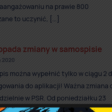
zaangażowaniu na prawie 800
ane to uczynić, […]
stopada zmiany w samospisie
a 2020
is można wypełnić tylko w ciągu 2 d
owania do aplikacji! Ważna zmiana 
dzielnie w PSR. Od poniedziałku 23
 samospisu rolnicy mają 2 dni od