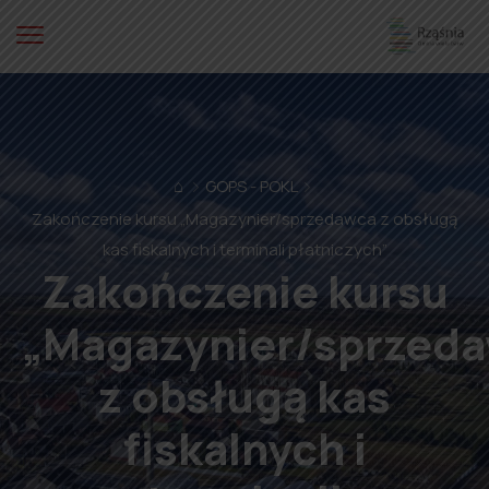
⌂
GOPS - POKL
Zakończenie kursu „Magazynier/sprzedawca z obsługą
kas fiskalnych i terminali płatniczych”
Zakończenie kursu
„Magazynier/sprzed
z obsługą kas
fiskalnych i