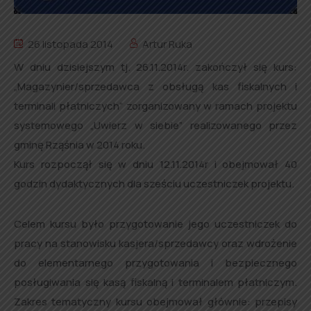
26 listopada 2014
Artur Ruka
W dniu dzisiejszym tj. 26.11.2014r. zakończył się kurs:
„Magazynier/sprzedawca z obsługą kas fiskalnych i
terminali płatniczych” zorganizowany w ramach projektu
systemowego „Uwierz w siebie” realizowanego przez
gminę Rząśnia w 2014 roku.
Kurs rozpoczął się w dniu 12.11.2014r i obejmował 40
godzin dydaktycznych dla sześciu uczestniczek projektu.
Celem kursu było przygotowanie jego uczestniczek do
pracy na stanowisku kasjera/sprzedawcy oraz wdrożenie
do elementarnego przygotowania i bezpiecznego
posługiwania się kasą fiskalną i terminalem płatniczym.
Zakres tematyczny kursu obejmował głównie: przepisy