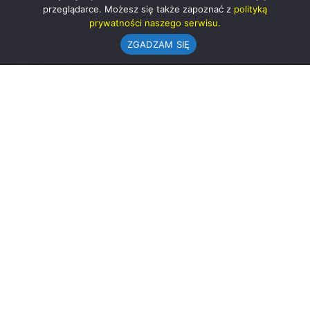
przeglądarce. Możesz się także zapoznać z
polityką
prywatności naszego serwisu.
ZGADZAM SIĘ
Urząd Gminy w Rząśni
ul. 1 Maja 37
98-332 Rząśnia
AE:PL-57726-56911-GBSAJ-23 (e-doręczenia)
gmina@rzasnia.pl
44 631-71-22 (biuro podawcze)
Godziny otwarcia Urzędu:
pon.: 9.00-17.00
wt.-pt.: 7.30-15.30