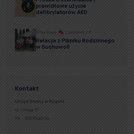
prawidłowe użycie
defibrylatorów AED
Artur Ruka
Comment off
Relacja z Pikniku Rodzinnego
w Suchowoli
Kontakt
Urząd Gminy w Rząśni
ul. 1 Maja 37
98 – 332 Rząśnia