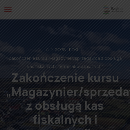
⌂
GOPS - POKL
Zakończenie kursu „Magazynier/sprzedawca z obsługą
kas fiskalnych i terminali płatniczych”
Zakończenie kursu
„Magazynier/sprzed
z obsługą kas
fiskalnych i