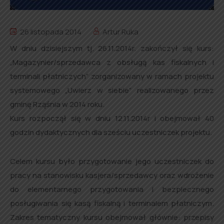
26 listopada 2014
Artur Ruka
W dniu dzisiejszym tj. 26.11.2014r. zakończył się kurs:
„Magazynier/sprzedawca z obsługą kas fiskalnych i
terminali płatniczych” zorganizowany w ramach projektu
systemowego „Uwierz w siebie” realizowanego przez
gminę Rząśnia w 2014 roku.
Kurs rozpoczął się w dniu 12.11.2014r i obejmował 40
godzin dydaktycznych dla sześciu uczestniczek projektu.
Celem kursu było przygotowanie jego uczestniczek do
pracy na stanowisku kasjera/sprzedawcy oraz wdrożenie
do elementarnego przygotowania i bezpiecznego
posługiwania się kasą fiskalną i terminalem płatniczym.
Zakres tematyczny kursu obejmował głównie: przepisy