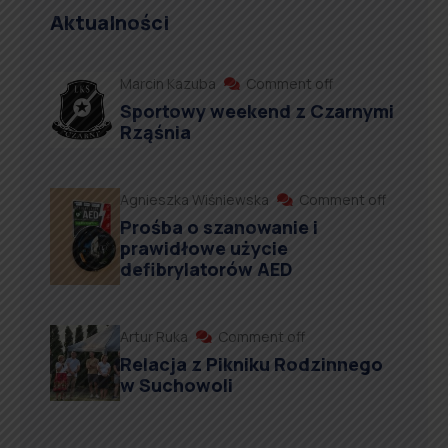
Aktualności
Marcin Kazuba
Comment off
Sportowy weekend z Czarnymi
Rząśnia
Agnieszka Wiśniewska
Comment off
Prośba o szanowanie i
prawidłowe użycie
defibrylatorów AED
Artur Ruka
Comment off
Relacja z Pikniku Rodzinnego
w Suchowoli