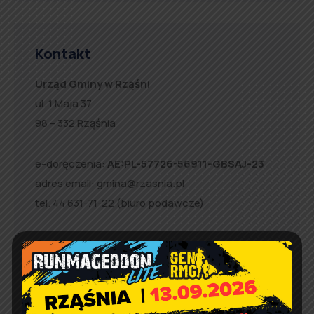
Kontakt
Urząd Gminy w Rząśni
ul. 1 Maja 37
98 – 332 Rząśnia
e-doręczenia:
AE:PL-57726-56911-GBSAJ-23
adres email:
gmina@rzasnia.pl
tel. 44 631-71-22 (biuro podawcze)
Godziny otwarcia Urzędu:
pon.: 9:00 – 17:00
wt. – pt.: 7:30 – 15:30