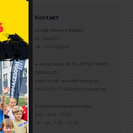
Kontakt
Urząd Gminy w Rząśni
ul. 1 Maja 37
wo do
98 – 332 Rząśnia
e-doręczenia:
AE:PL-57726-56911-
GBSAJ-23
adres email:
gmina@rzasnia.pl
olnym
tel. 44 631-71-22 (biuro podawcze)
Godziny otwarcia Urzędu:
pon.: 9:00 – 17:00
wt. – pt.: 7:30 – 15:30