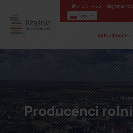
44 631-71-22
gmina@rzas
Polski
▼
Aktualności
⌂
Stron
Producenci rolni