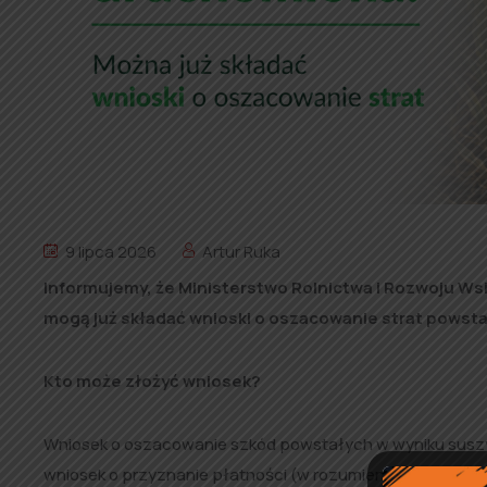
9 lipca 2026
Artur Ruka
Informujemy, że Ministerstwo Rolnictwa i Rozwoju Wsi
mogą już składać wnioski o oszacowanie strat powsta
Kto może złożyć wniosek?
Wniosek o oszacowanie szkód powstałych w wyniku suszy m
wniosek o przyznanie płatności (w rozumieniu przepisów