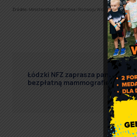
Źródło:
Ministerstwo Rolnictwa i Rozwoju Wsi.
Łódzki NFZ zaprasza panie na
bezpłatną mammografię