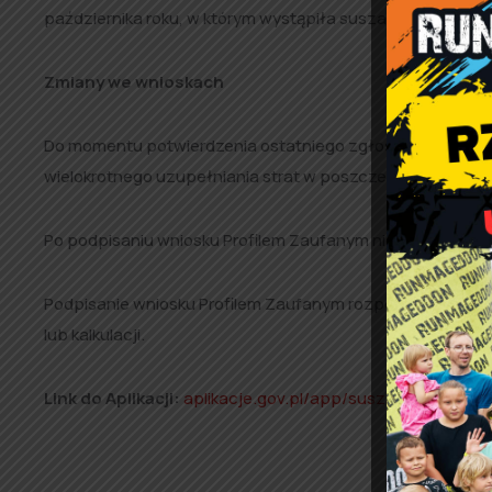
października roku, w którym wystąpiła susza.
Zmiany we wnioskach
Do momentu potwierdzenia ostatniego zgłoszenia przez p
wielokrotnego uzupełniania strat w poszczególnych upr
Po podpisaniu wniosku Profilem Zaufanym nie można wpr
Podpisanie wniosku Profilem Zaufanym rozpoczyna proce
lub kalkulacji.
Link do Aplikacji:
aplikacje.gov.pl/app/susza/#/campai