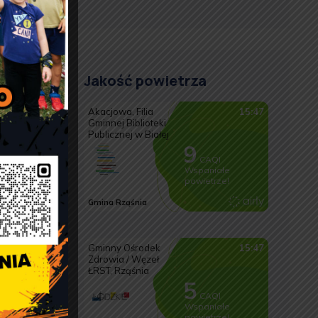
Jakość powietrza
m
u
7