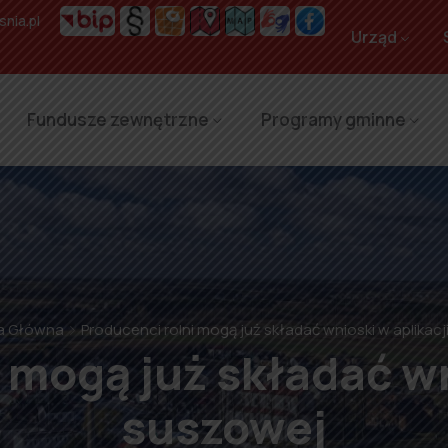
nia.pl
Urząd
Fundusze zewnętrzne
Programy gminne
a Główna
Producenci rolni mogą już składać wnioski w aplikac
 mogą już składać wn
suszowej