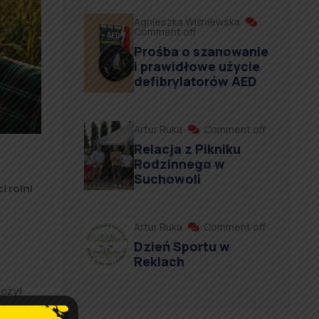
Agnieszka Wiśniewska
Comment off
Prośba o szanowanie
i prawidłowe użycie
defibrylatorów AED
Artur Ruka
Comment off
Relacja z Pikniku
Rodzinnego w
Suchowoli
 rolni
Artur Ruka
Comment off
Dzień Sportu w
Reklach
łożył
 do 15