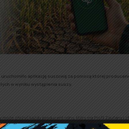
 uruchomiło aplikację suszową za pomocą której producenci
łych w wyniku wystąpienia suszy.
oże złożyć każdy producent rolny, który ma Profil Zaufany i z
 o płatnościach, w ramach systemów wsparcia bezpośredniego)