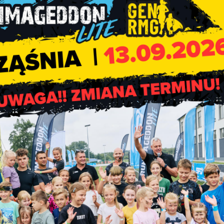
odpisanie wniosku Profilem Zaufanym, producent rolny ma pra
awach i wprowadzania innych zmian we wniosku.
owadzać dalszych zgłoszeń ani zmian we wniosku.
s generowania protokołu oszacowania strat w gospodarstwie r
gn
.