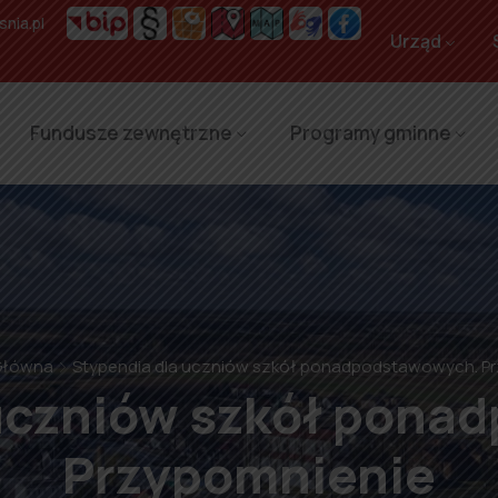
nia.pl
Urząd
Fundusze zewnętrzne
Programy gminne
Główna
Stypendia dla uczniów szkół ponadpodstawowych. P
 uczniów szkół pona
Przypomnienie