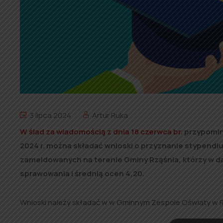
3 lipca 2024
Artur Ruka
W ślad za wiadomością z dnia 18 czerwca br.
przypomina
2024 r. można składać wnioski o przyznanie stypend
zameldowanych na terenie Gminy Rząśnia, którzy w da
sprawowania i średnią ocen 4,20.
Wnioski należy składać w w Gminnym Zespole Oświaty w Rząśn