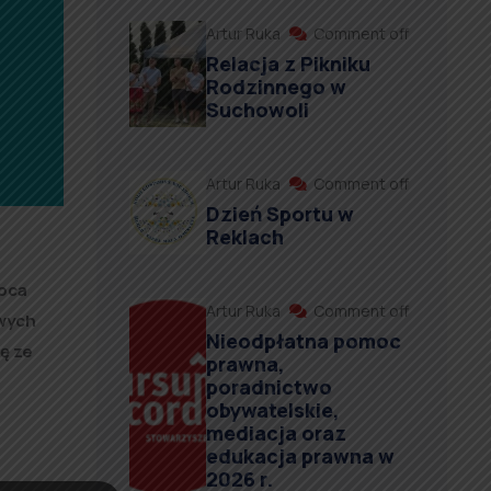
Artur Ruka
Comment off
Relacja z Pikniku
Rodzinnego w
Suchowoli
Artur Ruka
Comment off
Dzień Sportu w
Reklach
ipca
Artur Ruka
Comment off
owych
Nieodpłatna pomoc
ę ze
prawna,
poradnictwo
obywatelskie,
mediacja oraz
edukacja prawna w
2026 r.