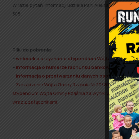
W razie pytań informacji udziela Pani Aleksandra Pęciak 
305.
Pliki do pobrania:
–
wniosek o przyznanie stypendium Wójta Gminy Rząś
–
informacja o numerze rachunku bankowego
,
–
informacja o przetwarzaniu danych osobowych oraz
–
Zarządzenie Wójta Gminy Rząśnia Nr 30/2018 z dnia 18 
stypendium Wójta Gminy Rząśnia za wyniki w nauce dla u
wraz z załącznikami
.