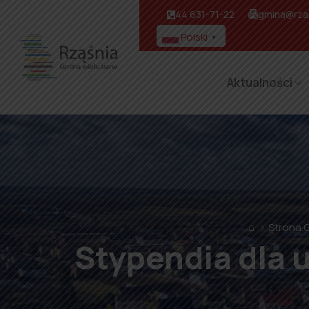
44 631-71-22
gmina@rzas
Polski
▼
Aktualności
⌂
Strona 
Stypendia dla