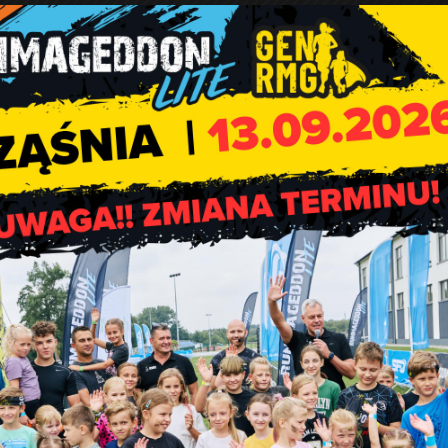
– pracownik Gminnego Zespołu Oświaty w Rząśni: tel. 44 631-71-
nia
,
 zgoda na wykorzystanie wizerunku
,
czerwca 2018 r. w sprawie zasad przyznawania jednorazowego
czniów szkół ponadgimnazjalnych i studentów z terenu Gminy R