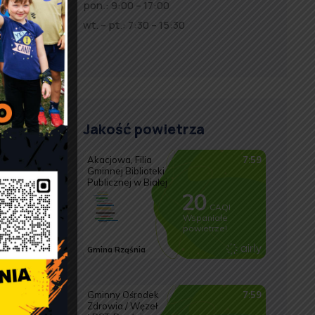
pon.: 9:00 – 17:00
wt. – pt.: 7:30 – 15:30
Jakość powietrza
.
i