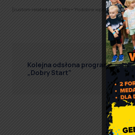
[custom-related-posts title=”Podobne wpisy:” none_text
Kolejna odsłona programu
„Dobry Start”