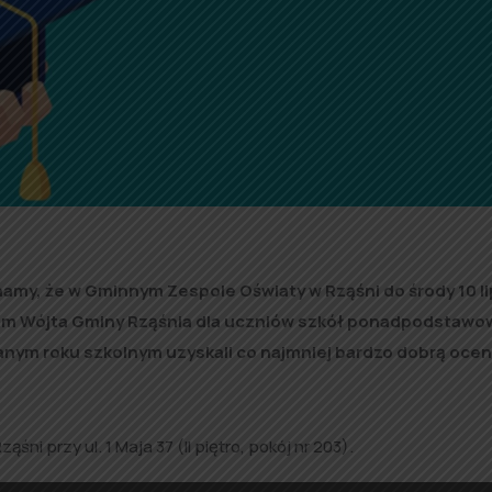
my, że w Gminnym Zespole Oświaty w Rząśni do środy 10 l
ium Wójta Gminy Rząśnia dla uczniów szkół ponadpodstaw
nym roku szkolnym uzyskali co najmniej bardzo dobrą ocen
i przy ul. 1 Maja 37 (II piętro, pokój nr 203).