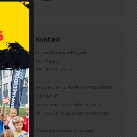
26, wew.
Kontakt
Urząd Gminy w Rząśni
ul. 1 Maja 37
98 – 332 Rząśnia
e-doręczenia:
AE:PL-57726-56911-
ząśnia
GBSAJ-23
adres email:
gmina@rzasnia.pl
tel. 44 631-71-22 (biuro podawcze)
Godziny otwarcia Urzędu: