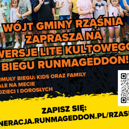
=”None found” order_by=”title” order=”ASC”]
Konsultacje społeczne dot
nadania nazw ulic w Rząśn