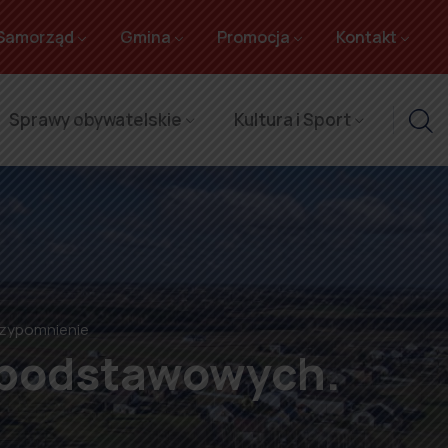
Samorząd
Gmina
Promocja
Kontakt
Sprawy obywatelskie
Kultura i Sport
rzypomnienie
dpodstawowych.