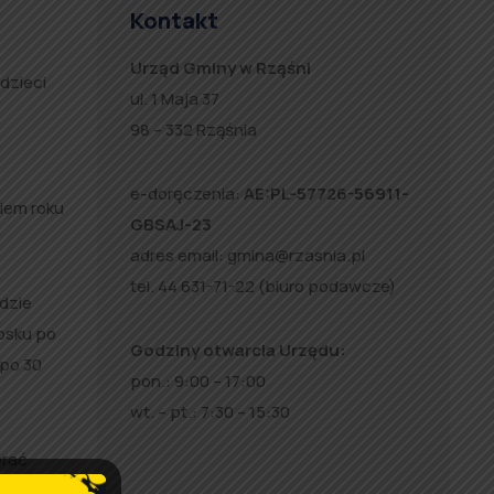
Kontakt
Urząd Gminy w Rząśni
dzieci
ul. 1 Maja 37
98 – 332 Rząśnia
e-doręczenia:
AE:PL-57726-56911-
ciem roku
GBSAJ-23
adres email:
gmina@rzasnia.pl
tel. 44 631-71-22 (biuro podawcze)
ędzie
osku po
Godziny otwarcia Urzędu:
 po 30
pon.: 9:00 – 17:00
wt. – pt.: 7:30 – 15:30
brać
ofilem