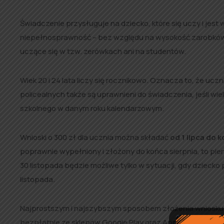
Świadczenie przysługuje na dziecko, które się uczy i jest w 
niepełnosprawność – bez względu na wysokość zarobków, j
uczące się w tzw. zerówkach ani na studentów.
Wiek 20 i 24 lata liczy się rocznikowo. Oznacza to, że ucz
policealnych także są uprawnieni do świadczenia, jeśli wie
szkolnego w danym roku kalendarzowym.
Wnioski o 300 zł dla ucznia można składać
od 1 lipca do 
poprawnie wypełniony i złożony do końca sierpnia, to pi
30 listopada będzie możliwe tylko w sytuacji, gdy dzieck
listopada.
Najprostszym i najszybszym sposobem złożenia wniosku o
bezpłatnie ze sklepów Google Play oraz App Store. Aby a