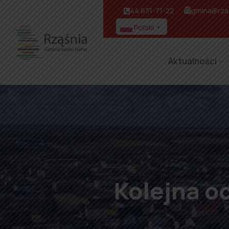
44 631-71-22
gmina@rzas
Polski
▼
Aktualności
Kolejna o