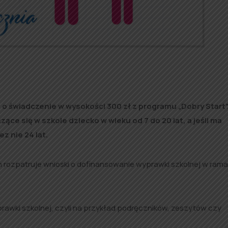
 o świadczenie w wysokości 300 zł z programu „Dobry Start”
e się w szkole dziecko w wieku od 7 do 20 lat, a jeśli ma
 nie 24 lat.
 rozpatruje wnioski o dofinansowanie wyprawki szkolnej w ram
awki szkolnej, czyli na przykład podręczników, zeszytów czy