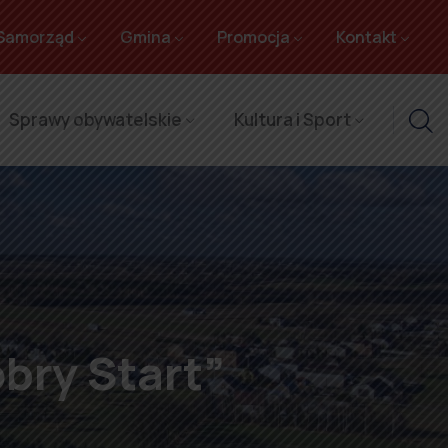
Samorząd
Gmina
Promocja
Kontakt
Sprawy obywatelskie
Kultura i Sport
bry Start”