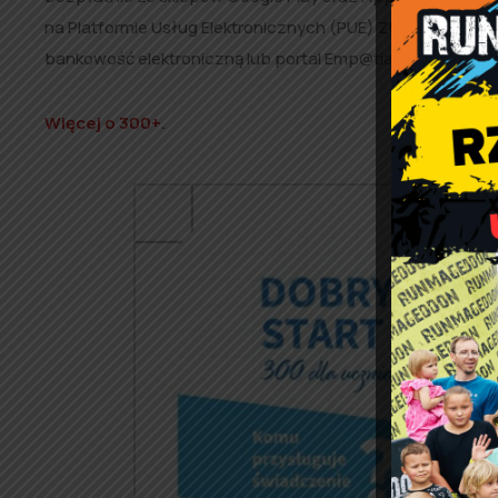
na Platformie Usług Elektronicznych (PUE) ZUS. Rodzice, 
bankowość elektroniczną lub portal Emp@tia.
Więcej o 300+
.