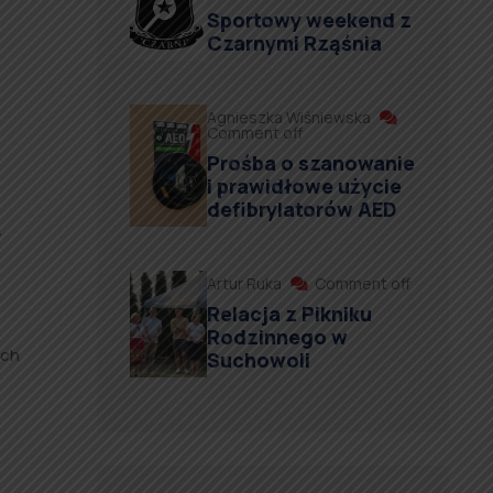
Sportowy weekend z
Czarnymi Rząśnia
Agnieszka Wiśniewska
Comment off
Prośba o szanowanie
i prawidłowe użycie
defibrylatorów AED
.
Artur Ruka
Comment off
Relacja z Pikniku
Rodzinnego w
ach
Suchowoli