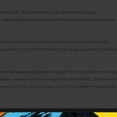
wieku od 7 do 20 lat lub do 24 lat, jeśli ma orzeczoną
akie osiągają rodzice. Wsparcie finansowe nie przysługuje na 
niowie ostatnich klas techników i liceów oraz uczniowie szkół
k graniczny, czyli 20 albo 24 rok życia, osiągnęli przed rozpoczę
końca listopada wyłącznie
drogą elektroniczną. Jeśli wniosek b
eniądze zostaną wypłacone najpóźniej 30 września. Złożenie wni
o powyżej 20 roku życia uzyska orzeczenie o niepełnosprawności
 świadczenie dobry start jest aplikacja mZUS, którą można po
ktywować aplikację mobilną ZUS, należy połączyć ją ze swoim pr