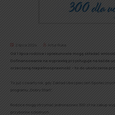
2 lipca 2024
Artur Ruka
Od 1 lipca rodzice i opiekunowie mogą składać wnioski
Dofinansowanie na wyprawkę przysługuje na każde ucząc
orzeczoną niepełnosprawność – to do ukończenia przez
To już czwarty rok, gdy Zakład Ubezpieczeń Społecznych
programu „Dobry Start”.
Rodzice mogą otrzymać jednorazowo 300 zł na zakup wypr
przyborów szkolnych.