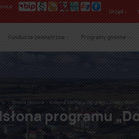
nia.pl
Urząd
Fundusze zewnętrzne
Programy gminne
⌂
Strona Główna
Kolejna odsłona programu „Dobry Start”
dsłona programu „Do