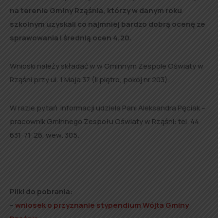
na terenie Gminy Rząśnia, którzy w danym roku
szkolnym uzyskali co najmniej bardzo dobrą ocenę ze
sprawowania i średnią ocen 4,20.
Wnioski należy składać w w Gminnym Zespole Oświaty w
Rząśni przy ul. 1 Maja 37 (II piętro, pokój nr 203).
W razie pytań informacji udziela Pani Aleksandra Pęciak –
pracownik Gminnego Zespołu Oświaty w Rząśni: tel. 44
631-71-26, wew. 305.
Pliki do pobrania:
–
wniosek o przyznanie stypendium Wójta Gminy