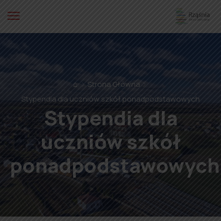
⌂
Strona Główna
Stypendia dla uczniów szkół ponadpodstawowych
Stypendia dla
uczniów szkół
ponadpodstawowych