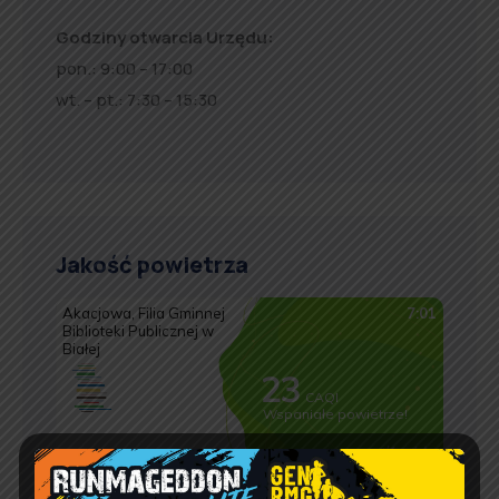
Godziny otwarcia Urzędu:
pon.: 9:00 – 17:00
wt. – pt.: 7:30 – 15:30
Jakość powietrza