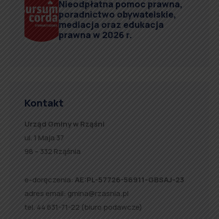
Nieodpłatna pomoc prawna,
poradnictwo obywatelskie,
mediacja oraz edukacja
prawna w 2026 r.
Kontakt
Urząd Gminy w Rząśni
ul. 1 Maja 37
98 – 332 Rząśnia
e-doręczenia:
AE:PL-57726-56911-GBSAJ-23
adres email:
gmina@rzasnia.pl
tel. 44 631-71-22 (biuro podawcze)