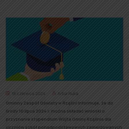
18 czerwca 2024
Artur Ruka
Gminny Zespół Oświaty w Rząśni informuje, że do
środy 10 lipca 2024 r. można składać wnioski o
przyznanie stypendium Wójta Gminy Rząśnia dla
uczniów szkół ponadpodstawowych zameldowanych