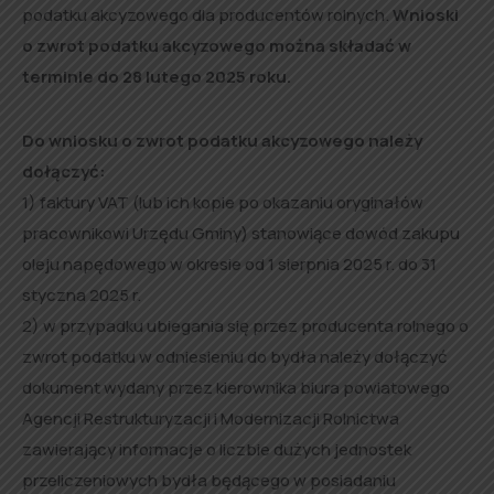
podatku akcyzowego dla producentów rolnych.
Wnioski
o zwrot podatku akcyzowego można składać w
terminie do 28 lutego 2025 roku.
Do wniosku o zwrot podatku akcyzowego należy
dołączyć:
1) faktury VAT (lub ich kopie po okazaniu oryginałów
pracownikowi Urzędu Gminy) stanowiące dowód zakupu
oleju napędowego w okresie od 1 sierpnia 2025 r. do 31
styczna 2025 r.
2) w przypadku ubiegania się przez producenta rolnego o
zwrot podatku w odniesieniu do bydła należy dołączyć
dokument wydany przez kierownika biura powiatowego
Agencji Restrukturyzacji i Modernizacji Rolnictwa
zawierający informacje o liczbie dużych jednostek
przeliczeniowych bydła będącego w posiadaniu