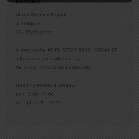
Kontakt
Urząd Gminy w Rząśni
ul. 1 Maja 37
98 – 332 Rząśnia
e-doręczenia:
AE:PL-57726-56911-GBSAJ-23
adres email:
gmina@rzasnia.pl
tel. 44 631-71-22 (biuro podawcze)
Godziny otwarcia Urzędu:
pon.: 9:00 – 17:00
wt. – pt.: 7:30 – 15:30