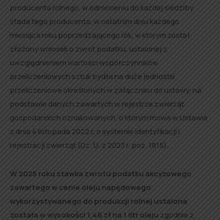
producenta rolnego, w odniesieniu do każdej siedziby
stada tego producenta, w ostatnim dniu każdego
miesiąca roku poprzedzającego rok, w którym został
złożony wniosek o zwrot podatku, ustalonej z
uwzględnieniem wartości współczynników
przeliczeniowych sztuk bydła na duże jednostki
przeliczeniowe określonych w załączniku do ustawy, na
podstawie danych zawartych w rejestrze zwierząt
gospodarskich oznakowanych, o którym mowa w Ustawie
z dnia 4 listopada 2022 r. o systemie identyfikacji i
rejestracji zwierząt (Dz. U. z 2023 r. poz. 1815).
W 2025 roku stawka zwrotu podatku akcyzowego
zawartego w cenie oleju napędowego
wykorzystywanego do produkcji rolnej ustalona
została w wysokości 1,46 zł na 1 litr
oleju
zgodnie z