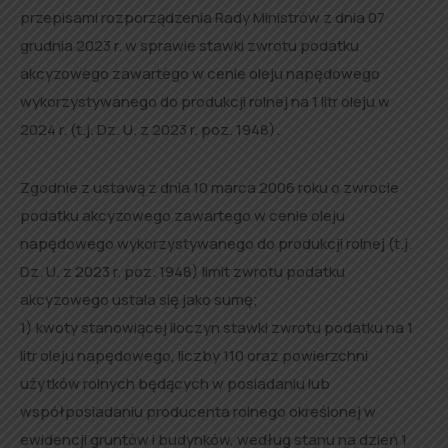
przepisami rozporządzenia Rady Ministrów z dnia 07
grudnia 2023 r. w sprawie stawki zwrotu podatku
akcyzowego zawartego w cenie oleju napędowego
wykorzystywanego do produkcji rolnej na 1 litr oleju w
2024 r. (t.j. Dz. U. z 2023 r. poz. 1948).
Zgodnie z ustawą z dnia 10 marca 2006 roku o zwrocie
podatku akcyzowego zawartego w cenie oleju
napędowego wykorzystywanego do produkcji rolnej (t.j.
Dz. U. z 2023 r. poz. 1948) limit zwrotu podatku
akcyzowego ustala się jako sumę;
1) kwoty stanowiącej iloczyn stawki zwrotu podatku na 1
litr oleju napędowego, liczby 110 oraz powierzchni
użytków rolnych będących w posiadaniu lub
współposiadaniu producenta rolnego określonej w
ewidencji gruntów i budynków, według stanu na dzień 1