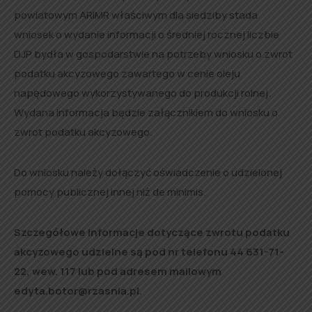
powiatowym ARiMR właściwym dla siedziby stada
wniosek o wydanie informacji o średniej rocznej liczbie
DJP bydła w gospodarstwie na potrzeby wniosku o zwrot
podatku akcyzowego zawartego w cenie oleju
napędowego wykorzystywanego do produkcji rolnej.
Wydana informacja będzie załącznikiem do wniosku o
zwrot podatku akcyzowego.
Do wniosku należy dołączyć oświadczenie o udzielonej
pomocy publicznej innej niż de minimis.
Szczegółowe informacje dotyczące zwrotu podatku
akcyzowego udzielne są pod nr telefonu 44 631-71-
22, wew. 117 lub pod adresem mailowym
edyta.botor@rzasnia.pl.