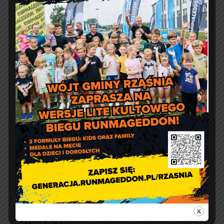
Marcin Kazuba
Comment off
Sportowy weekend z Czarnymi
Rząśnia
Agnieszka Wiśniewska
Comment off
Prośba o szanowanie i
prawidłowe użycie
defibrylatorów AED
Artur Ruka
Comment off
Relacja z Pikniku Rodzinnego
w Suchowoli