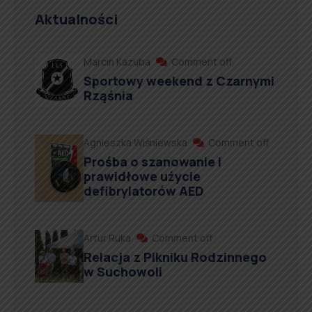
Aktualności
Marcin Kazuba
Comment off
Sportowy weekend z Czarnymi
Rząśnia
Agnieszka Wiśniewska
Comment off
Prośba o szanowanie i
prawidłowe użycie
defibrylatorów AED
Artur Ruka
Comment off
Relacja z Pikniku Rodzinnego
w Suchowoli