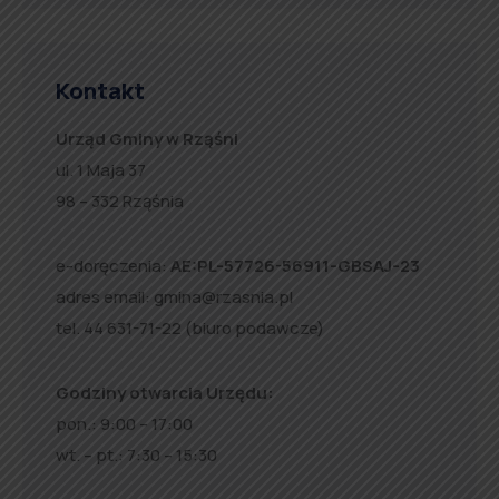
Kontakt
Urząd Gminy w Rząśni
ul. 1 Maja 37
98 – 332 Rząśnia
e-doręczenia:
AE:PL-57726-56911-GBSAJ-23
adres email:
gmina@rzasnia.pl
tel. 44 631-71-22 (biuro podawcze)
Godziny otwarcia Urzędu:
pon.: 9:00 – 17:00
wt. – pt.: 7:30 – 15:30