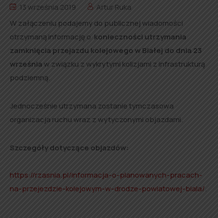
13 września 2019
Artur Ruka
W załączeniu podajemy do publicznej wiadomości
otrzymaną informację o
konieczności utrzymania
zamknięcia przejazdu kolejowego w Białej do dnia 23
września
w związku z wykrytymi kolizjami z infrastrukturą
podziemną.
Jednocześnie utrzymana zostanie tymczasowa
organizacja ruchu wraz z wytyczonymi objazdami.
Szczegóły dotyczące objazdów:
https://rzasnia.pl/informacja-o-planowanych-pracach-
na-przejezdzie-kolejowym-w-drodze-powiatowej-biala/
.