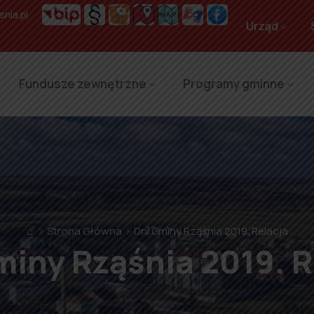
nia.pl
Urząd
Fundusze zewnętrzne
Programy gminne
⌂
Strona Główna
Dni Gminy Rząśnia 2019. Relacja
miny Rząśnia 2019. R