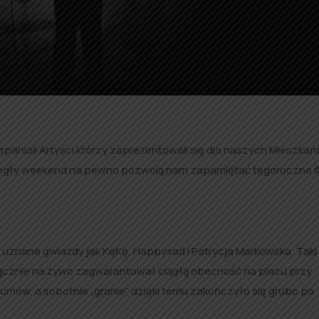
paniali Artyści którzy zaprezentowali się dla naszych Mieszkań
ubiegły weekend na pewno pozwolą nam zapamiętać tegoroczne 
k uznane gwiazdy jak KęKę, Happysad i Patrycja Markowska. Taki 
yłącznie na żywo zagwarantował ciągłą obecność na placu przy
mów, a sobotnie „granie” dzięki temu zakończyło się grubo po