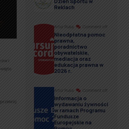
Dzień Sportu w
Reklach
Artur Ruka
Comment off
Nieodpłatna pomoc
prawna,
poradnictwo
obywatelskie,
mediacja oraz
ców i
edukacja prawna w
święto
2026 r.
Artur Ruka
Comment off
Informacja o
przekrój
wydawaniu żywności
w ramach Programu
Fundusze
Europejskie na
Pomoc