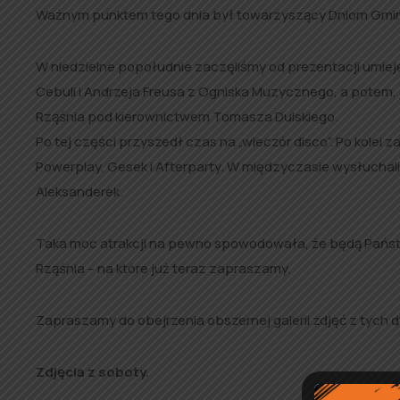
Ważnym punktem tego dnia był towarzyszący Dniom Gmi
W niedzielne popołudnie zaczęliśmy od prezentacji um
Cebuli i Andrzeja Freusa z Ogniska Muzycznego, a potem,
Rząśnia pod kierownictwem Tomasza Dulskiego.
Po tej części przyszedł czas na „wieczór disco”. Po kole
Powerplay, Gesek i Afterparty. W międzyczasie wysłuchali
Aleksanderek.
Taka moc atrakcji na pewno spowodowała, że będą Państw
Rząśnia – na które już teraz zapraszamy.
Zapraszamy do obejrzenia obszernej galerii zdjęć z tych 
Zdjęcia z soboty.