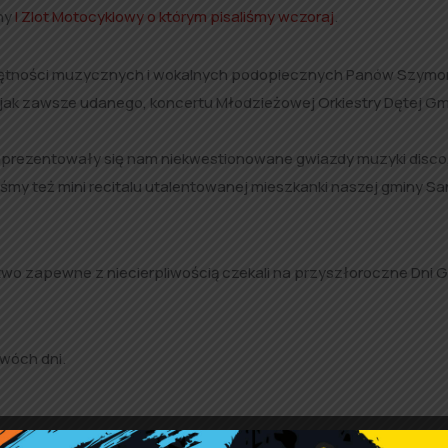
ny
I Zlot Motocyklowy o którym pisaliśmy wczoraj
.
iejętności muzycznych i wokalnych podopiecznych Panów Szym
 jak zawsze udanego, koncertu Młodzieżowej Orkiestry Dętej Gm
i zaprezentowały się nam niekwestionowane gwiazdy muzyki disco,
śmy też mini recitalu utalentowanej mieszkanki naszej gminy Sa
o zapewne z niecierpliwością czekali na przyszłoroczne Dni 
dwóch dni.