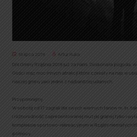
16 lipca 2019
Artur Ruka
Dni Gminy Rząśnia 2019 już za nami. Doskonała pogoda, ws
Gości oraz moc innych atrakcji które czekały na nas w 
naszej gminy jako jedno z najbardziej udanych.
Przypomnijmy.
W sobotę od 17 zagrali dla swych wiernych fanów m. in. ta
i różnorodność zaprezentowanej muzyki granej tylko i w
kompleksie sportowo-rekreacyjnym w Rząśni niemałych tłu
północy.