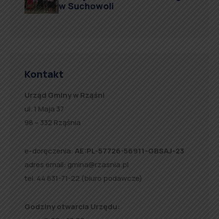
w Suchowoli
Kontakt
Urząd Gminy w Rząśni
ul. 1 Maja 37
98 – 332 Rząśnia
e-doręczenia:
AE:PL-57726-56911-GBSAJ-23
adres email:
gmina@rzasnia.pl
tel. 44 631-71-22 (biuro podawcze)
Godziny otwarcia Urzędu: