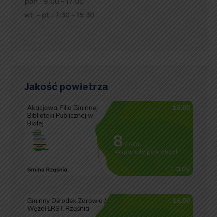
pon.: 9:00 – 17:00
wt. – pt.: 7:30 – 15:30
Jakość powietrza