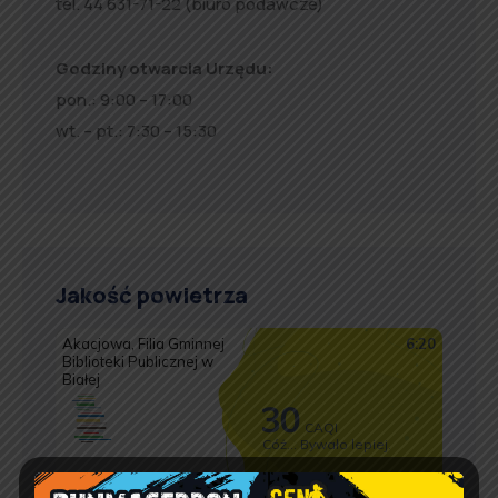
tel. 44 631-71-22 (biuro podawcze)
Godziny otwarcia Urzędu:
pon.: 9:00 – 17:00
wt. – pt.: 7:30 – 15:30
Jakość powietrza