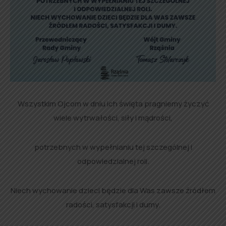
Wszystkim Ojcom w dniu ich święta pragniemy życzyć
wiele wytrwałości, siły i mądrości,
potrzebnych w wypełnianiu tej szczególnej
i
odpowiedzialnej roli.
Niech wychowanie dzieci będzie dla Was zawsze źródłem
radości, satysfakcji i dumy.