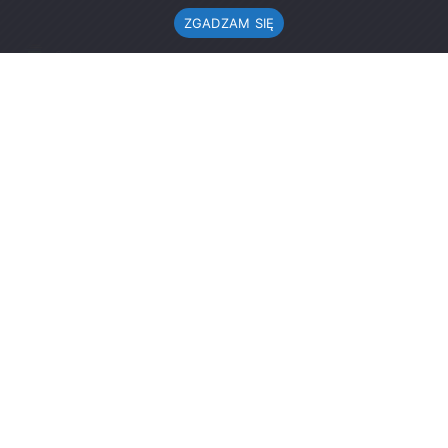
ZGADZAM SIĘ
Urząd Gminy w Rząśni
ul. 1 Maja 37
98-332 Rząśnia
AE:PL-57726-56911-GBSAJ-23 (e-doręczenia)
gmina@rzasnia.pl
44 631-71-22 (biuro podawcze)
Godziny otwarcia Urzędu:
pon.: 9.00-17.00
wt.-pt.: 7.30-15.30