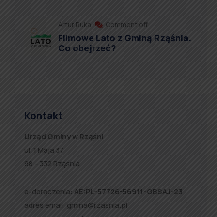
Artur Ruka
Comment off
Filmowe Lato z Gminą Rząśnia.
Co obejrzeć?
Kontakt
Urząd Gminy w Rząśni
ul. 1 Maja 37
98 – 332 Rząśnia
e-doręczenia:
AE:PL-57726-56911-GBSAJ-23
adres email:
gmina@rzasnia.pl