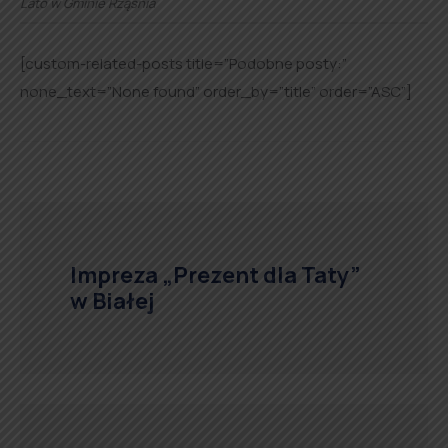
Lato w Gminie Rząśnia
[custom-related-posts title=”Podobne posty:”
none_text=”None found” order_by=”title” order=”ASC”]
Impreza „Prezent dla Taty”
w Białej