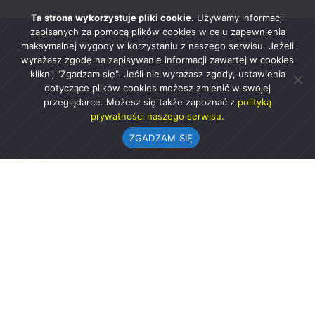
Ta strona wykorzystuje pliki cookie.
Używamy informacji
zapisanych za pomocą plików cookies w celu zapewnienia
maksymalnej wygody w korzystaniu z naszego serwisu. Jeżeli
wyrażasz zgodę na zapisywanie informacji zawartej w cookies
kliknij "Zgadzam się". Jeśli nie wyrażasz zgody, ustawienia
dotyczące plików cookies możesz zmienić w swojej
przeglądarce. Możesz się także zapoznać z
polityką
prywatności naszego serwisu.
ZGADZAM SIĘ
Urząd Gminy w Rząśni
ul. 1 Maja 37
98-332 Rząśnia
AE:PL-57726-56911-GBSAJ-23 (e-doręczenia)
gmina@rzasnia.pl