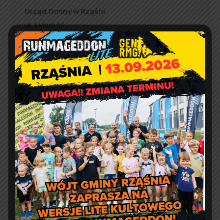
Urząd Gminy w Rząśni
ul. 1 Maja 37
98 – 332 Rząśnia
e-doręczenia:
AE:PL-57726-56911-GBSAJ-23
adres email:
gmina@rzasnia.pl
tel. 44 631-71-22 (biuro podawcze)
Godziny otwarcia Urzędu:
pon.: 9:00 – 17:00
wt. – pt.: 7:30 – 15:30