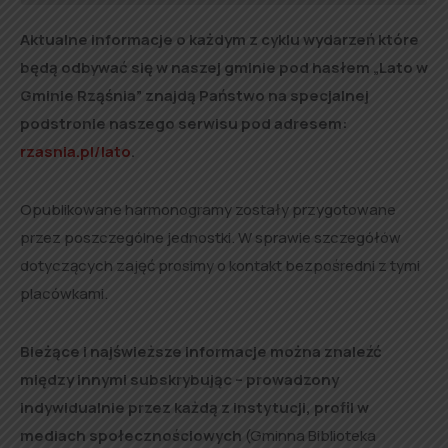
Aktualne informacje o każdym z cyklu wydarzeń które
będą odbywać się w naszej gminie pod hasłem „Lato w
Gminie Rząśnia” znajdą Państwo na specjalnej
podstronie naszego serwisu pod adresem:
rzasnia.pl/lato
.
Opublikowane harmonogramy zostały przygotowane
przez poszczególne jednostki. W sprawie szczegółów
dotyczących zajęć prosimy o kontakt bezpośredni z tymi
placówkami.
Bieżące i najświeższe informacje można znaleźć
między innymi subskrybując – prowadzony
indywidualnie przez każdą z instytucji, profil w
mediach społecznościowych
(Gminna Biblioteka