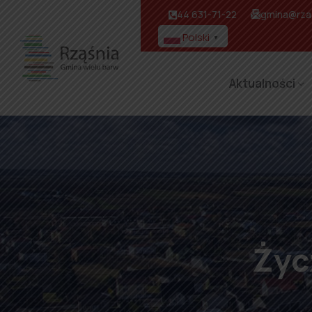
44 631-71-22
gmina@rzas
Polski
▼
Aktualności
Życ