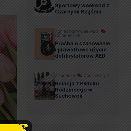
Sportowy weekend z
Czarnymi Rząśnia
Agnieszka Wiśniewska
Comment off
Prośba o szanowanie
i prawidłowe użycie
defibrylatorów AED
Artur Ruka
Comment off
Relacja z Pikniku
Rodzinnego w
Suchowoli