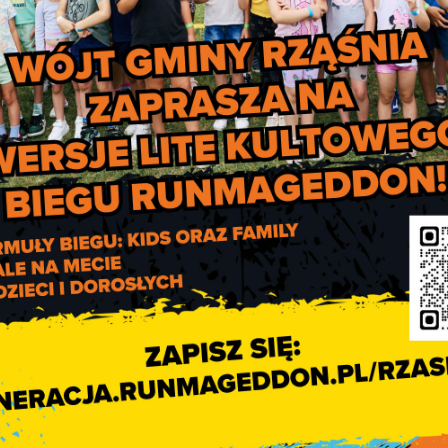
dniczący Rady Gminy
rosław Popławski
Przedłużenie obowiązywani
stopni alarmowych (do 3
sierpnia 2026 r.