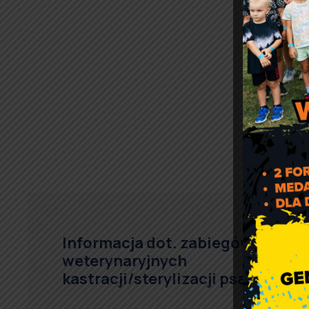
Przewo
Ja
Informacja dot. zabiegów
weterynaryjnych
kastracji/sterylizacji psa/kota