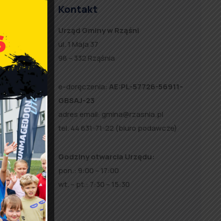
Kontakt
Urząd Gminy w Rząśni
ul. 1 Maja 37
98 – 332 Rząśnia
 Mamach.
pło
e-doręczenia:
AE:PL-57726-56911-
GBSAJ-23
adres email:
gmina@rzasnia.pl
elkiej
tel. 44 631-71-22 (biuro podawcze)
ród
Godziny otwarcia Urzędu:
pon.: 9:00 – 17:00
wt. – pt.: 7:30 – 15:30