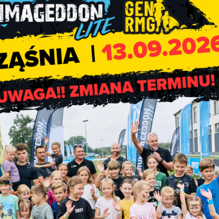
oku. W tym dniu ze szczególną wdzięcznością myślimy o naszych
wypełniającą każdy dzień naszego dzieciństwa. Wspominamy cie
o domu i uśmiech mamy.
 Ich Święta składamy najserdeczniejsze życzenia zdrowia, wsz
najskrytszych marzeń i niegasnącej radości, jaką daje życie wś
najbliższych.
jt Gminy Rząśnia
masz Stolarczyk