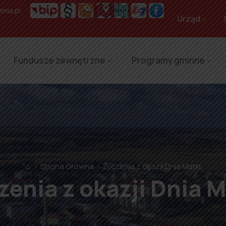
nia.pl
Urząd
Fundusze zewnętrzne
Programy gminne
⌂
Strona Główna
Życzenia z okazji Dnia Matki
zenia z okazji Dnia M