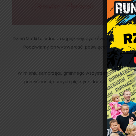
Dzień Matki to jedno z najpiękniejszych świąt w całym r
Podziwiamy ich wytrwałość, poświęcenie i miłość, 
rodzinneg
W imieniu samorządu gminnego wszystkim Mamom w dniu
pomyślności, samych pięknych dni, spełnienia nawet 
Wó
To