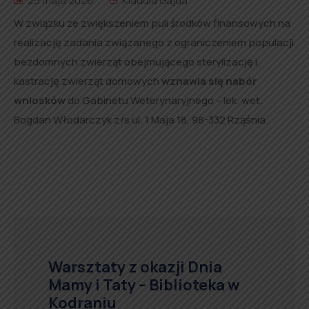
25 maja 2026
Klaudia Gajda
W związku ze zwiększeniem puli środków finansowych na
realizację zadania związanego z ograniczeniem populacji
bezdomnych zwierząt obejmującego sterylizację i
kastrację zwierząt domowych
wznawia się nabór
wniosków
do Gabinetu Weterynaryjnego – lek. wet.
Bogdan Włodarczyk z/s ul. 1 Maja 18, 98-332 Rząśnia.
Warsztaty z okazji Dnia
Mamy i Taty – Biblioteka w
Kodraniu