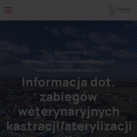
⌂
Strona Główna
Informacja dot. zabiegów weterynaryjnych
kastracji/sterylizacji psa/kota
Informacja dot.
zabiegów
weterynaryjnych
kastracji/sterylizacji