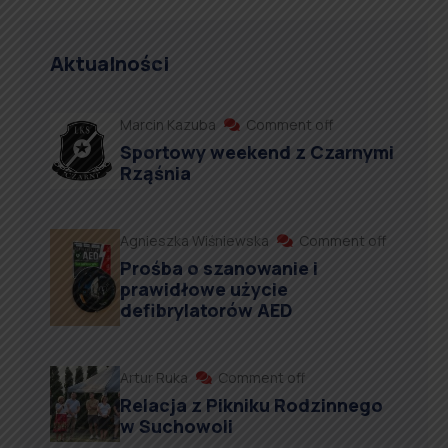
Aktualności
Marcin Kazuba
Comment off
Sportowy weekend z Czarnymi
Rząśnia
Agnieszka Wiśniewska
Comment off
Prośba o szanowanie i
prawidłowe użycie
defibrylatorów AED
Artur Ruka
Comment off
Relacja z Pikniku Rodzinnego
w Suchowoli