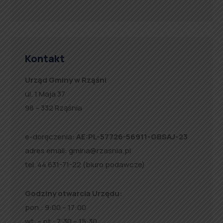
Kontakt
Urząd Gminy w Rząśni
ul. 1 Maja 37
98 – 332 Rząśnia
e-doręczenia:
AE:PL-57726-56911-GBSAJ-23
adres email:
gmina@rzasnia.pl
tel. 44 631-71-22 (biuro podawcze)
Godziny otwarcia Urzędu:
pon.: 9:00 – 17:00
wt. – pt.: 7:30 – 15:30