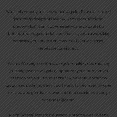
W imieniu własnym i mieszkańców gminy Rząśnia, z okazji
górniczego święta składamy, wszystkim górnikom,
pracownikom górniczo-energetycznego zagłębia
bełchatowskiego oraz Ich rodzinom, życzenia wszelkiej
pomyślności, zdrowia oraz wytrwałości w ciężkiej i
niebezpiecznej pracy.
W dniu Waszego święta szczególnie należy docenić rolę
jaką odgrywacie w życiu gospodarczym i społecznym
naszego regionu. My mieszkańcy, najlepiej potrafimy
zrozumieć podejmowany trud i wartości reprezentowane
przez zawód górnika – zawód od lat tak ściśle związany z
naszym regionem.
Niech Święta Barbara nieustannie otacza Was i Wasze