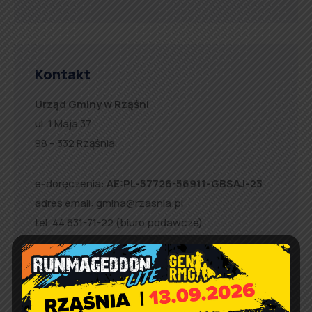
Kontakt
Urząd Gminy w Rząśni
ul. 1 Maja 37
98 – 332 Rząśnia
e-doręczenia:
AE:PL-57726-56911-GBSAJ-23
adres email:
gmina@rzasnia.pl
tel. 44 631-71-22 (biuro podawcze)
Godziny otwarcia Urzędu:
pon.: 9:00 – 17:00
wt. – pt.: 7:30 – 15:30