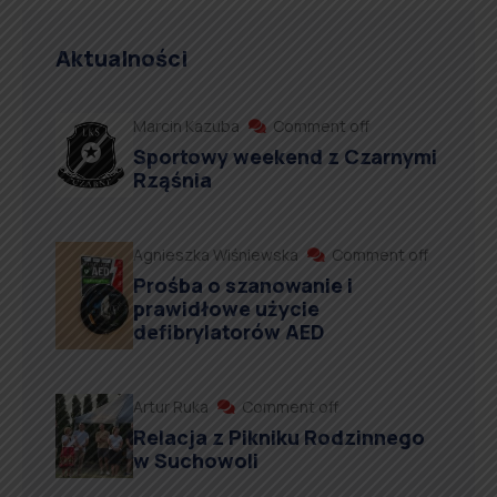
Aktualności
Marcin Kazuba
Comment off
Sportowy weekend z Czarnymi
Rząśnia
Agnieszka Wiśniewska
Comment off
Prośba o szanowanie i
prawidłowe użycie
defibrylatorów AED
Artur Ruka
Comment off
Relacja z Pikniku Rodzinnego
w Suchowoli