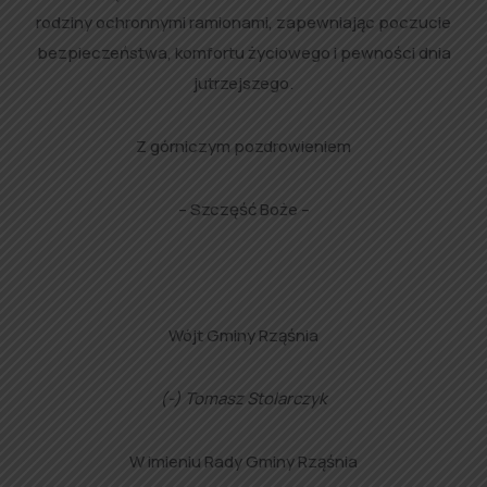
rodziny ochronnymi ramionami, zapewniając poczucie
bezpieczeństwa, komfortu życiowego i pewności dnia
jutrzejszego.
Z górniczym pozdrowieniem
– Szczęść Boże –
Wójt Gminy Rząśnia
(-) Tomasz Stolarczyk
W imieniu Rady Gminy Rząśnia