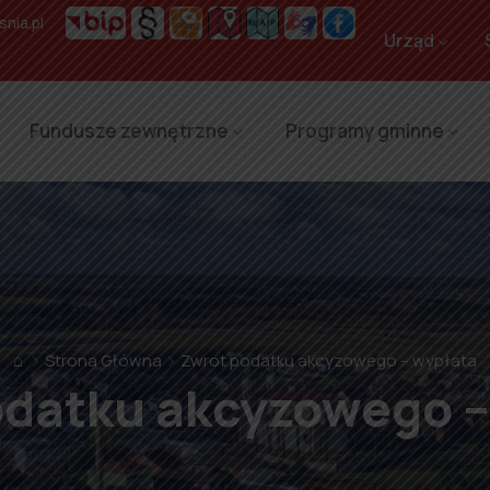
nia.pl
Urząd
Fundusze zewnętrzne
Programy gminne
⌂
Strona Główna
Zwrot podatku akcyzowego – wypłata
odatku akcyzowego –