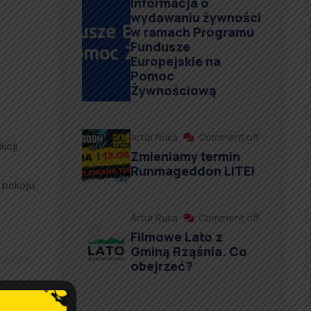
Informacja o
wydawaniu żywności
w ramach Programu
Fundusze
Europejskie na
Pomoc
Żywnościową
Artur Ruka
Comment off
kcji
Zmieniamy termin
Runmageddon LITE!
 pokoju
Artur Ruka
Comment off
Filmowe Lato z
Gminą Rząśnia. Co
obejrzeć?