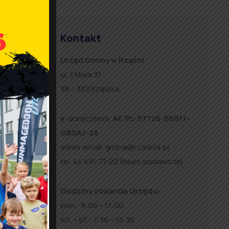
i
Kontakt
a
Urząd Gminy w Rząśni
ul. 1 Maja 37
98 – 332 Rząśnia
e-doręczenia:
AE:PL-57726-56911-
GBSAJ-23
adres email:
gmina@rzasnia.pl
tel. 44 631-71-22 (biuro podawcze)
Godziny otwarcia Urzędu:
pon.: 9:00 – 17:00
wt. – pt.: 7:30 – 15:30