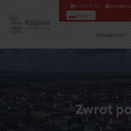
44 631-71-22
gmina@rzas
Polski
▼
Aktualności
Zwrot p