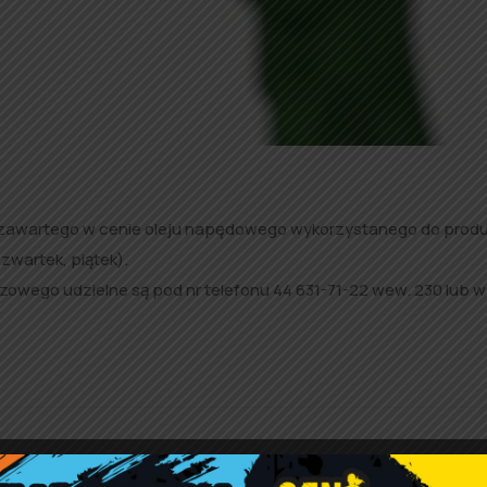
zawartego w cenie oleju napędowego wykorzystanego do produ
zwartek, piątek).
wego udzielne są pod nr telefonu 44 631-71-22 wew. 230 lub w