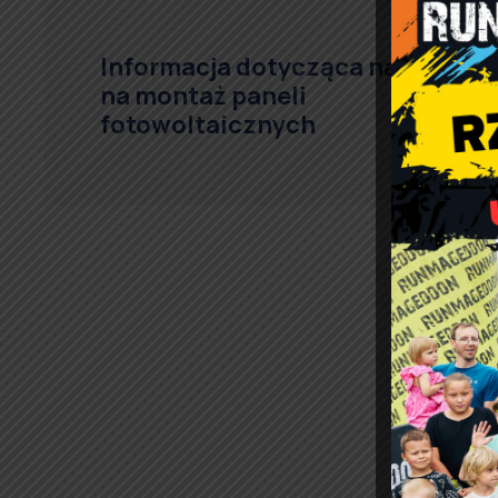
Informacja dotycząca naboru
na montaż paneli
fotowoltaicznych