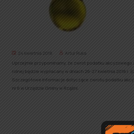
24 kwietnia 2018
Artur Ruka
Uprzejmie przypominamy, że zwrot podatku akcyzowego 
rolnej będzie wypłacany w dniach 26-27 kwietnia 2018 r. (c
Szczegółowe informacje dotyczące zwrotu podatku akcyzo
nr 6 w Urzędzie Gminy w Rząśni.