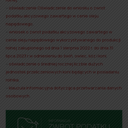
–
oświadczenie Oświadczenie do wniosku o zwrot
podatku akcyzowego zawartego w cenie oleju
napędowego
,
–
wniosek o zwrot podatku akcyzowego zawartego w
cenie oleju napędowego wykorzystywanego do produkcji
rolnej zakupionego od dnia 1 sierpnia 2022 r. do dnia 31
lipca 2023 r.w odniesieniu do świń, owiec, kóz i koni
,
–
oświadczenie o średniej rocznej liczbie dużych
jednostek przeliczeniowych koni będących w posiadaniu
rolnika
,
–
klauzula informacyjna dotycząca przetwarzania danych
osobowych
.