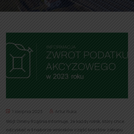
1 sierpnia 2023
Artur Ruka
Wójt Gminy Rząśnia informuje, że każdy rolnik, który chce
odzyskać w II naborze wniosków część kosztów zakupu