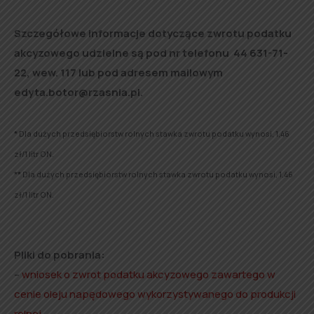
Szczegółowe informacje dotyczące zwrotu podatku
akcyzowego udzielne są pod nr telefonu 44 631-71-
22, wew. 117 lub pod adresem mailowym
edyta.botor@rzasnia.pl.
*
Dla dużych przedsiębiorstw rolnych stawka zwrotu podatku wynosi, 1,46
zł/1 litr ON.
**
Dla dużych przedsiębiorstw rolnych stawka zwrotu podatku wynosi, 1,46
zł/1 litr ON.
Pliki do pobrania:
–
wniosek o zwrot podatku akcyzowego zawartego w
cenie oleju napędowego wykorzystywanego do produkcji
rolnej
,