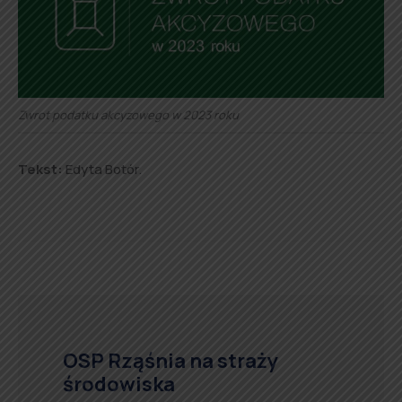
Zwrot podatku akcyzowego w 2023 roku
Tekst:
Edyta Botór.
OSP Rząśnia na straży
środowiska