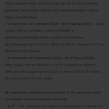
oleju napędowego wykorzystanego do produkcji rolnej
powinien gromadzić faktury VAT dokumentujące zakup
oleju napędowego:
– w terminie od 1 lutego 2023 r. do 31 lipca 2023 r.
– jako
załączniki do wniosku o zwrot podatku z
niewykorzystanego limitu z I naboru wniosków
przysługującego w 2023 r. (limit na 2023 r. wynosi 110 l/1 ha
UR i 40 l/1 DJP bydła);
– w terminie od 1 sierpnia 2022 r. do 31 lipca 2023 r.
–
jako załączniki do wniosku o zwrot podatku w ramach
limitu przysługującego w 2023 r. w ilości 40 l/1 DJP owiec,
kóz i koni oraz 4 l/1 szt. świń.
W II terminie składania wniosków (1-31 sierpnia 2023
r.) stawka zwrotu podatku wynosi:
*
– 2 zł
/ 1 litr zakupionego oleju napędowego w okresie od 1