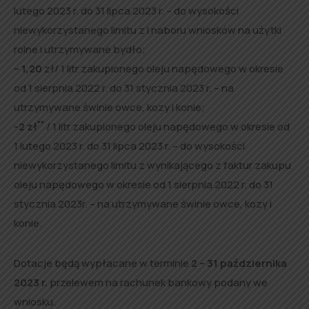
lutego 2023 r. do 31 lipca 2023 r. – do wysokości
niewykorzystanego limitu z I naboru wniosków na użytki
rolne i utrzymywane bydło;
– 1,20
zł/ 1 litr zakupionego oleju napędowego w okresie
od 1 sierpnia 2022 r. do 31 stycznia 2023 r. – na
utrzymywane świnie owce, kozy i konie;
**
-2 zł
/ 1 litr zakupionego oleju napędowego w okresie od
1 lutego 2023 r. do 31 lipca 2023 r. – do wysokości
niewykorzystanego limitu z wynikającego z faktur zakupu
oleju napędowego w okresie od 1 sierpnia 2022 r. do 31
stycznia 2023r. – na utrzymywane świnie owce, kozy i
konie.
Dotacje będą wypłacane w terminie
2 – 31 października
2023 r.
przelewem na rachunek bankowy podany we
wniosku.