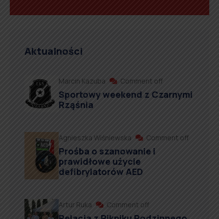
Aktualności
Marcin Kazuba
Comment off
Sportowy weekend z Czarnymi
Rząśnia
Agnieszka Wiśniewska
Comment off
Prośba o szanowanie i
prawidłowe użycie
defibrylatorów AED
Artur Ruka
Comment off
Relacja z Pikniku Rodzinnego