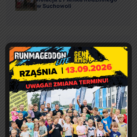
w Suchowoli
Kontakt
Urząd Gminy w Rząśni
ul. 1 Maja 37
98 – 332 Rząśnia
e-doręczenia:
AE:PL-57726-56911-GBSAJ-23
adres email:
gmina@rzasnia.pl
tel. 44 631-71-22 (biuro podawcze)
Godziny otwarcia Urzędu: