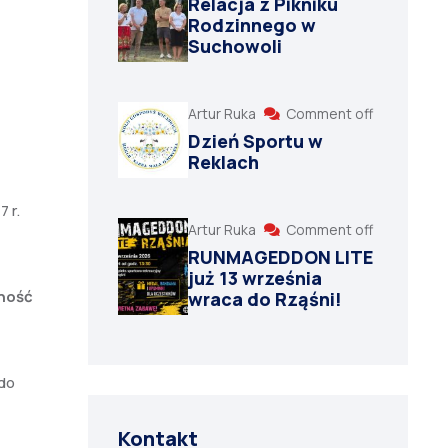
Relacja z Pikniku
Rodzinnego w
Suchowoli
Artur Ruka
Comment off
Dzień Sportu w
Reklach
 r.
Artur Ruka
Comment off
RUNMAGEDDON LITE
już 13 września
ność
wraca do Rząśni!
do
Kontakt