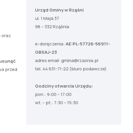
Urząd Gminy w Rząśni
ul. 1 Maja 37
98 – 332 Rząśnia
e oraz
e-doręczenia:
AE:PL-57726-56911-
GBSAJ-23
adres email:
gmina@rzasnia.pl
 usunąć
tel. 44 631-71-22 (biuro podawcze)
wa przed
Godziny otwarcia Urzędu:
pon.: 9:00 – 17:00
wt. – pt.: 7:30 – 15:30