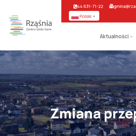
44 631-71-22
gmina@rzas
Polski
▼
Aktualności
⌂
Zmiana prze