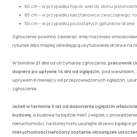
80 cm – w przypadku topoli, wierzb, klonu jesionoli
65 cm – w przypadku kasztanowca zwyczajnego, robi
50 cm – w przypadku pozostałych gatunków drzew.
Zgłoszenie powinno zawierać: imię i nazwisko wnioskodaw
rysunek albo mapkę określającą usytuowanie drzewa na n
W terminie
21 dni
od otrzymania zgłoszenia,
pracownik U
dopiero po upływie 14 dni od oględzin
, pod warunkiem,
upływem 6 miesięcy od przeprowadzonych oględzin, usu
zgłoszenia.
Jeżeli w terminie 5 lat od dokonania oględzin właścic
budowę
, a budowa ta będzie mieć związek z prowadzenie
nieruchomości, na której rosło usunięte drzewo będące 
nieruchomości nałożony zostanie obowiązek uiszczeni