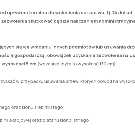
d upływem terminu do wniesienia sprzeciwu, tj. 14 dni od
z zezwolenia skutkować będzie naliczeniem administracyjne
jących się we władaniu innych podmiotów
lub usuwania dr
lnością gospodarczą, obowiązek uzyskania zezwolenia na u
a wysokości 5 cm
(wcześniej była to wysokość 130 cm).
uzyskać w przypadku usuwania drzew, których obwód na wysoko
stnego oraz klonu srebrzystego
nii akacjowej oraz platanu klonolistnego