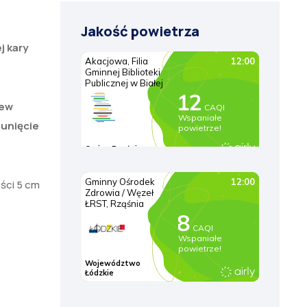
Jakość powietrza
j kary
zew
sunięcie
ści 5 cm