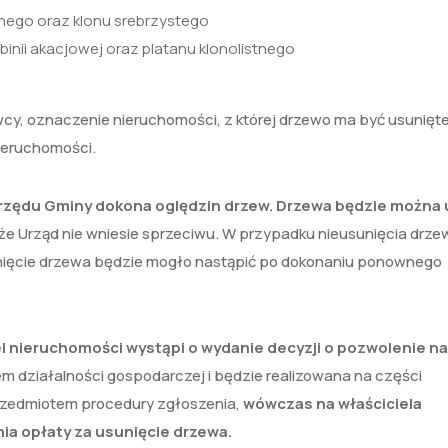
stnego oraz klonu srebrzystego
nii akacjowej oraz platanu klonolistnego
cy, oznaczenie nieruchomości, z której drzewo ma być usunięt
ieruchomości.
rzędu Gminy dokona oględzin drzew. Drzewa będzie można
 że Urząd nie wniesie sprzeciwu. W przypadku nieusunięcia drze
nięcie drzewa będzie mogło nastąpić po dokonaniu ponownego
iel nieruchomości wystąpi o wydanie decyzji o pozwolenie na
m działalności gospodarczej i będzie realizowana na części
przedmiotem procedury zgłoszenia,
wówczas na właściciela
a opłaty za usunięcie drzewa.