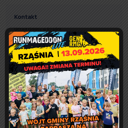
Kontakt
Urząd Gminy w Rząśni
ul. 1 Maja 37
98 – 332 Rząśnia
e-doręczenia:
AE:PL-57726-56911-GBSAJ-23
adres email:
gmina@rzasnia.pl
tel. 44 631-71-22 (biuro podawcze)
Godziny otwarcia Urzędu:
pon.: 9:00 – 17:00
wt. – pt.: 7:30 – 15:30