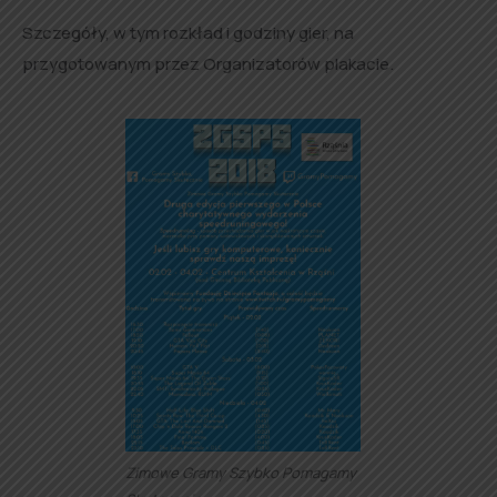
Szczegóły, w tym rozkład i godziny gier, na
przygotowanym przez Organizatorów plakacie.
Zimowe Gramy Szybko Pomagamy