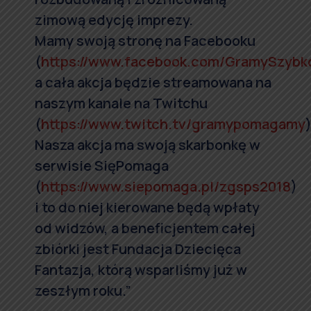
zimową edycję imprezy.
Mamy swoją stronę na Facebooku
(
https://www.facebook.com/GramySzyb
a cała akcja będzie streamowana na
naszym kanale na Twitchu
(
https://www.twitch.tv/gramypomagamy
)
Nasza akcja ma swoją skarbonkę w
serwisie SięPomaga
(
https://www.siepomaga.pl/zgsps2018
)
i to do niej kierowane będą wpłaty
od widzów, a beneficjentem całej
zbiórki jest Fundacja Dziecięca
Fantazja, którą wsparliśmy już w
zeszłym roku.”