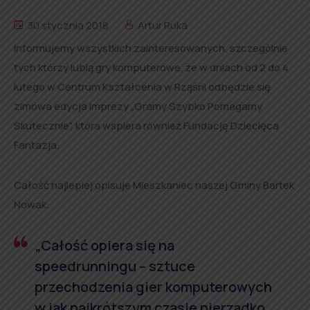
30 stycznia 2018
Artur Ruka
Informujemy wszystkich zainteresowanych, szczególnie
tych którzy lubią gry komputerowe, że w dniach od 2 do 4
lutego w Centrum Kształcenia w Rząśni odbędzie się
zimowa edycja imprezy „Gramy Szybko Pomagamy
Skutecznie”, która wspiera również Fundację Dziecięca
Fantazja.
Całość najlepiej opisuje Mieszkaniec naszej Gminy Bartek
Nowak:
„Całość opiera się na
speedrunningu – sztuce
przechodzenia gier komputerowych
w jak najkrótszym czasie nierzadko