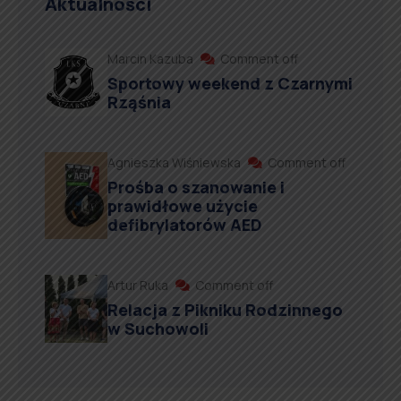
Aktualności
Marcin Kazuba
Comment off
Sportowy weekend z Czarnymi
Rząśnia
Agnieszka Wiśniewska
Comment off
Prośba o szanowanie i
prawidłowe użycie
defibrylatorów AED
Artur Ruka
Comment off
Relacja z Pikniku Rodzinnego
w Suchowoli