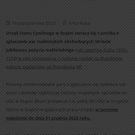
19 października 2023
Artur Ruka
Urząd Stanu Cywilnego w Rząśni zwraca się z prośbą o
zgłaszanie par małżeńskich obchodzących 50-lecie
jubileuszu pożycia małżeńskiego
(rok zawarcia ślubu 1973 i
1974)
w celu wystąpienia o nadanie medali za długoletnie
pożycie małżeńskie od Prezydenta RP.
Prosimy zainteresowane pary o zgłaszanie się osobiście lub
przez członków najbliższej rodziny, znajomych, sąsiadów do
USC w Rząśni (Biuro podawcze lub pokój 001/002 w Urzędzie
Gminy w Rząśni) w godzinach pracy Urzędu
w terminie
najpóźniej do dnia 31 grudnia 2023 roku.