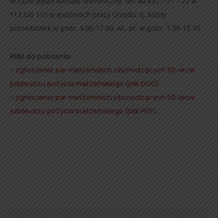
W razie pytań kontakt telefoniczny: tel. 44 631 – 71 – 22 w.
113 lub 110 w godzinach pracy Urzędu, tj. każdy
poniedziałek w godz. 9.00-17.00, wt.-pt. w godz. 7.30-15.30.
Pliki do pobrania:
–
zgłoszenie par małżeńskich obchodzących 50-lecie
jubileuszu pożycia małżeńskiego (plik DOC)
,
–
zgłoszenie par małżeńskich obchodzących 50-lecie
jubileuszu pożycia małżeńskiego (plik PDF)
.