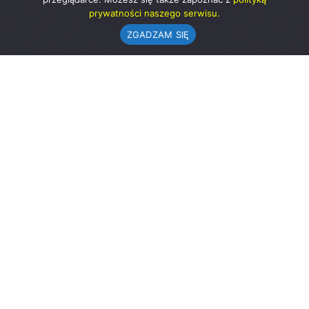
prywatności naszego serwisu.
ZGADZAM SIĘ
Urząd Gminy w Rząśni
ul. 1 Maja 37
98-332 Rząśnia
AE:PL-57726-56911-GBSAJ-23 (e-doręczenia)
gmina@rzasnia.pl
44 631-71-22 (biuro podawcze)
Godziny otwarcia Urzędu:
pon.: 9.00-17.00
wt.-pt.: 7.30-15.30