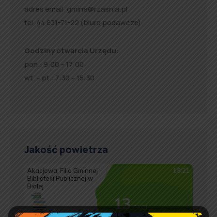
adres email:
gmina@rzasnia.pl
tel. 44 631-71-22 (biuro podawcze)
Godziny otwarcia Urzędu:
pon.: 9:00 – 17:00
wt. – pt.: 7:30 – 15:30
Jakość powietrza