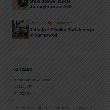
prawidłowe użycie
defibrylatorów AED
Artur Ruka
Comment off
Relacja z Pikniku Rodzinnego
w Suchowoli
Kontakt
Urząd Gminy w Rząśni
ul. 1 Maja 37
98 – 332 Rząśnia
e-doręczenia:
AE:PL-57726-56911-GBSAJ-23