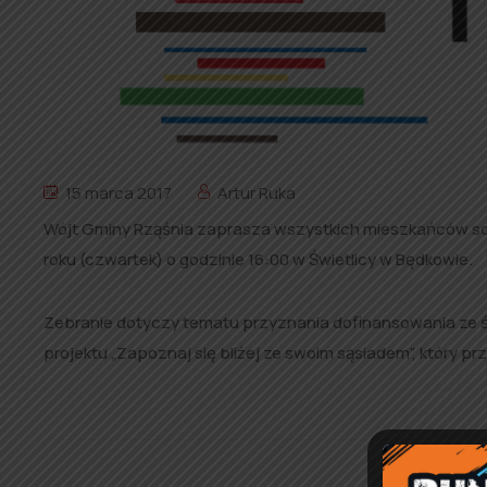
15 marca 2017
Artur Ruka
Wójt Gminy Rząśnia zaprasza wszystkich mieszkańców soł
roku (czwartek) o godzinie 16:00 w Świetlicy w Będkowie.
Zebranie dotyczy tematu przyznania dofinansowania ze 
projektu „Zapoznaj się bliżej ze swoim sąsiadem”, który prz