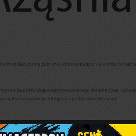
ectwa Będków na zebranie, które odbędzie się w dniu 16 marca
środków budżetu Województwa Łódzkiego dla sołectwa, na real
yczyni się do rozwoju i integracji społeczności lokalnej.