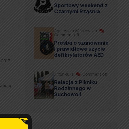
Sportowy weekend z
Czarnymi Rząśnia
Agnieszka Wiśniewska
Comment off
Prośba o szanowanie
i prawidłowe użycie
defibrylatorów AED
 2017
Artur Ruka
Comment off
Relacja z Pikniku
izację
Rodzinnego w
Suchowoli