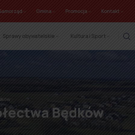
Samorząd
Gmina
Promocja
Kontakt
Sprawy obywatelskie
Kultura i Sport
ędków
sołectwa Będków