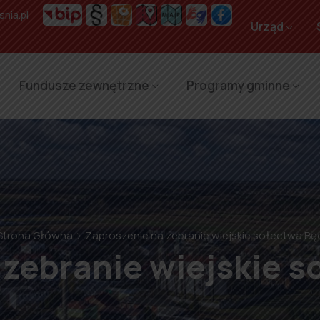
nia.pl
Urząd
Fundusze zewnętrzne
Programy gminne
Strona Główna
Zaproszenie na zebranie wiejskie sołectwa B
 zebranie wiejskie 