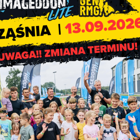
SIDOMIS Sp. z o. o. – nabó
pracowników – spotkanie – 2
marze