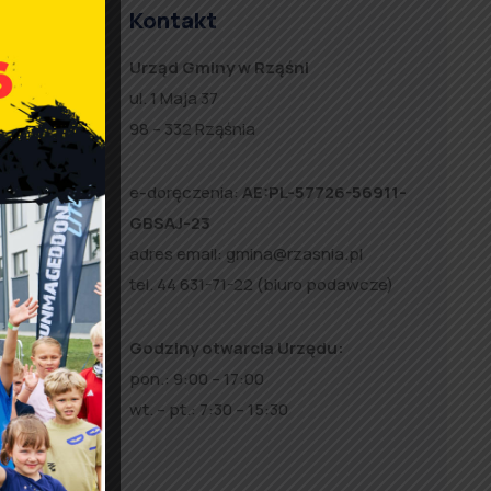
Kontakt
Urząd Gminy w Rząśni
r
ul. 1 Maja 37
3
98 – 332 Rząśnia
c
e-doręczenia:
AE:PL-57726-56911-
GBSAJ-23
adres email:
gmina@rzasnia.pl
tel. 44 631-71-22 (biuro podawcze)
Godziny otwarcia Urzędu:
pon.: 9:00 – 17:00
wt. – pt.: 7:30 – 15:30