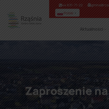
44 631-71-22
gmina@rzas
Polski
▼
Aktualności
⌂
Zaproszenie na