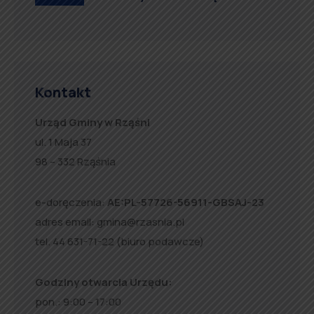
Kontakt
Urząd Gminy w Rząśni
ul. 1 Maja 37
98 – 332 Rząśnia
e-doręczenia:
AE:PL-57726-56911-GBSAJ-23
adres email:
gmina@rzasnia.pl
tel. 44 631-71-22 (biuro podawcze)
Godziny otwarcia Urzędu:
pon.: 9:00 – 17:00