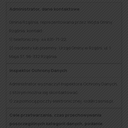
Administrator, dane kontaktowe
Gmina Rząśnia, reprezentowana przez Wójta Gminy
Rząśnia, kontakt:
1) telefoniczny: 44 631-71-22.
2) osobisty lub pisemny: Urząd Gminy w Rząśni, ul. 1
Maja 37, 98-332 Rząśnia.
Inspektor Ochrony Danych
Administrator wyznaczył Inspektora Ochrony Danych,
z którym można się skontaktować:
1) za pomocą poczty elektronicznej: iod@rzasnia.pl.
Cele przetwarzania, czas przechowywania
poszczególnych kategorii danych, podanie