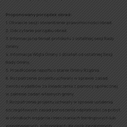
Proponowany porządek obrad:
1. Otwarcie sesji i stwierdzenie prawomocności obrad.
2. Odczytanie porządku obrad.
3. Informacja na temat protokołu z ostatniej sesji Rady
Gminy.
4. Informacja Wójta Gminy z działań od ostatniej Sesji
Rady Gminy.
5. Przedłożenie raportu o stanie Gminy Rząśnia.
6. Rozpatrzenie projektu uchwały w sprawie zasad
zwrotu wydatków za świadczenia z pomocy społecznej
w zakresie zadań własnych gminy.
7. Rozpatrzenie projektu uchwały w sprawie ustalenia
szczegółowych zasad ponoszenia odpłatności za pobyt
w ośrodkach wsparcia i mieszkaniach treningowych lub
wspomaganych, schroniskach dla osób bezdomnych