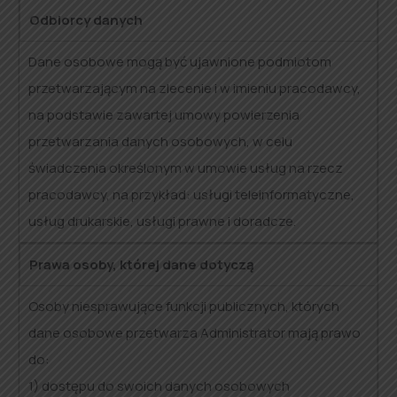
Odbiorcy danych
Dane osobowe mogą być ujawnione podmiotom
przetwarzającym na zlecenie i w imieniu pracodawcy,
na podstawie zawartej umowy powierzenia
przetwarzania danych osobowych, w celu
świadczenia określonym w umowie usług na rzecz
pracodawcy, na przykład: usługi teleinformatyczne,
usług drukarskie, usługi prawne i doradcze.
Prawa osoby, której dane dotyczą
Osoby niesprawujące funkcji publicznych, których
dane osobowe przetwarza Administrator mają prawo
do:
1) dostępu do swoich danych osobowych