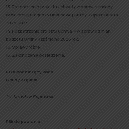
13. Rozpatrzenie projektu uchwały w sprawie zmiany
Wieloletniej Prognozy Finansowej Gminy Rząśnia na lata
2026-2033.
14. Rozpatrzenie projektu uchwały w sprawie zmian
budżetu Gminy Rząśnia na 2026 rok.
15. Sprawy różne.
16. Zakończenie posiedzenia.
Przewodniczący Rady
Gminy Rząśnia
(-) Jarosław Popławski
Plik do pobrania: