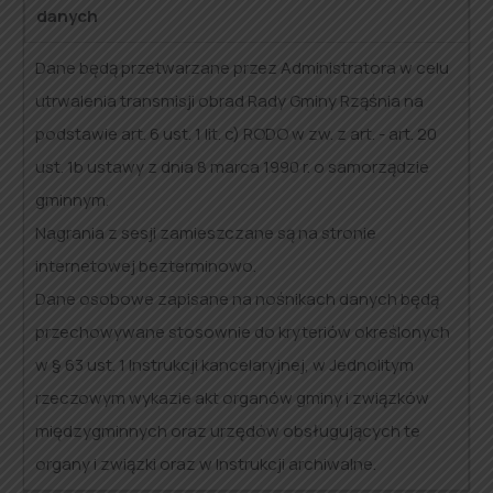
danych
Dane będą przetwarzane przez Administratora w celu
utrwalenia transmisji obrad Rady Gminy Rząśnia na
podstawie art. 6 ust. 1 lit. c) RODO w zw. z art. - art. 20
ust. 1b ustawy z dnia 8 marca 1990 r. o samorządzie
gminnym.
Nagrania z sesji zamieszczane są na stronie
internetowej bezterminowo.
Dane osobowe zapisane na nośnikach danych będą
przechowywane stosownie do kryteriów określonych
w § 63 ust. 1 Instrukcji kancelaryjnej, w Jednolitym
rzeczowym wykazie akt organów gminy i związków
międzygminnych oraz urzędów obsługujących te
organy i związki oraz w Instrukcji archiwalne.