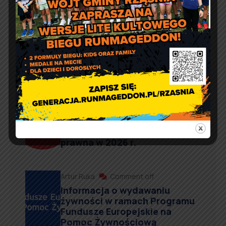
Aktualności
Artur Ruka
Comment off
Dzień Sportu w Reklach
Artur Ruka
Comment off
Nieodpłatna pomoc prawna,
poradnictwo obywatelskie,
mediacja oraz edukacja
prawna w 2026 r.
Artur Ruka
Comment off
Informacja o wydawaniu
żywności w ramach Programu
Fundusze Europejskie na
Pomoc Żywnościową