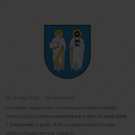
13 maja 2026
Artur Ruka
Uprzejmie zapraszamy na XXII sesję IX kadencji Rady
Gminy Rząśnia,
która
odbędzie się w dniu 21 maja 2026
r. (czwartek) o godz. 8.00
w sali posiedzeń Urzędu
Gminy w Rząśni przy ul. 1 Maja 37.