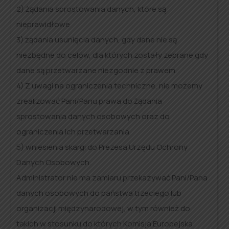
2) żądania sprostowania danych, które są
nieprawidłowe
3) żądania usunięcia danych, gdy dane nie są
niezbędne do celów, dla których zostały zebrane gdy
dane są przetwarzane niezgodnie z prawem.
4) Z uwagi na ograniczenia techniczne, nie możemy
zrealizować Pani/Panu prawa do żądania
sprostowania danych osobowych oraz do
ograniczenia ich przetwarzania.
5) wniesienia skargi do Prezesa Urzędu Ochrony
Danych Osobowych.
Administrator nie ma zamiaru przekazywać Pani/Pana
danych osobowych do państwa trzeciego lub
organizacji międzynarodowej, w tym również do
takich w stosunku do których Komisja Europejska