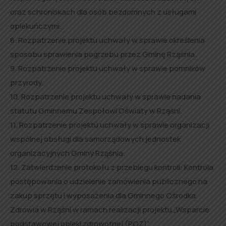
oraz schroniskach dla osób bezdomnych z usługami
opiekuńczymi.
8. Rozpatrzenie projektu uchwały w sprawie określenia
sposobu sprawienia pogrzebu przez Gminę Rząśnia.
9. Rozpatrzenie projektu uchwały w sprawie pomników
przyrody.
10. Rozpatrzenie projektu uchwały w sprawie nadania
statutu Gminnemu Zespołowi Oświaty w Rząśni.
11. Rozpatrzenie projektu uchwały w sprawie organizacji
wspólnej obsługi dla samorządowych jednostek
organizacyjnych Gminy Rząśnia.
12. Zatwierdzenie protokołu z przebiegu kontroli: Kontrola
postępowania o udzielenie zamówienia publicznego na
zakup sprzętu i wyposażenia dla Gminnego Ośrodka
Zdrowia w Rząśni w ramach realizacji projektu „Wsparcie
podstawowej opieki zdrowotnej (POZ)”.