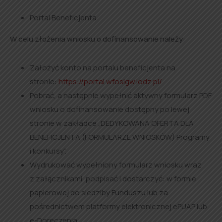
Portal Beneficjenta
W celu złożenia wniosku o dofinansowanie należy:
Założyć konto na portalu beneficjenta na
stronie:
https://portal.wfosigw.lodz.pl/
Pobrać, a następnie wypełnić aktywny formularz PDF
wniosku o dofinansowanie dostępny po lewej
stronie w zakładce „DEDYKOWANA OFERTA DLA
BENEFICJENTA (FORMULARZE WNIOSKÓW) Programy
i konkursy”.
Wydrukować wypełniony formularz wniosku wraz
z załącznikami, podpisać i dostarczyć: w formie
papierowej do siedziby Funduszu lub za
pośrednictwem platformy elektronicznej ePUAP lub
e-Doręczenia.