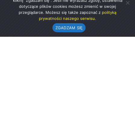
kliknij "Zgadzam się". Jeśli nie wyrażasz zgody, ustawienia
dotyczące plików cookies możesz zmienić w swojej
przeglądarce. Możesz się także zapoznać z
polityką
prywatności naszego serwisu.
ZGADZAM SIĘ
Urząd Gminy w Rząśni
ul. 1 Maja 37
98-332 Rząśnia
AE:PL-57726-56911-GBSAJ-23 (e-doręczenia)
gmina@rzasnia.pl
44 631-71-22 (biuro podawcze)
Godziny otwarcia Urzędu:
pon.: 9.00-17.00