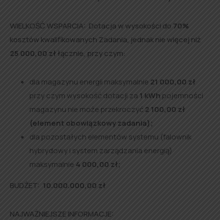
WIELKOŚĆ WSPARCIA: Dotacja w wysokości do
70%
kosztów kwalifikowanych Zadania, jednak nie więcej niż
25 000,00 zł
łącznie, przy czym:
dla magazynu energii maksymalnie
21 000,00 zł
przy czym wysokość dotacji za
1 kWh
pojemności
magazynu nie może przekroczyć
2 100,00 zł
(element obowiązkowy zadania);
dla pozostałych elementów systemu (falownik
hybrydowy i system zarządzania energią)
maksymalnie
4 000,00 zł;
BUDŻET:
10.000.000,00 zł
NAJWAŻNIEJSZE INFORMACJE: