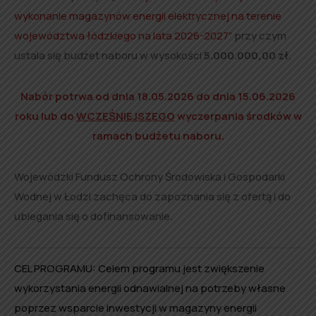
wykonanie magazynów energii elektrycznej na terenie
województwa łódzkiego na lata 2026-2027”
przy czym
ustala się budżet naboru w wysokości
5.000.000,00 zł
.
Nabór potrwa od dnia 18.05.2026 do dnia 15.06.2026
roku
lub do
WCZEŚNIEJSZEGO
wyczerpania środków w
ramach budżetu naboru.
Wojewódzki Fundusz Ochrony Środowiska i Gospodarki
Wodnej w Łodzi zachęca do zapoznania się z ofertą i do
ubiegania się o dofinansowanie.
CEL PROGRAMU: Celem programu jest zwiększenie
wykorzystania energii odnawialnej na potrzeby własne
poprzez wsparcie inwestycji w magazyny energii