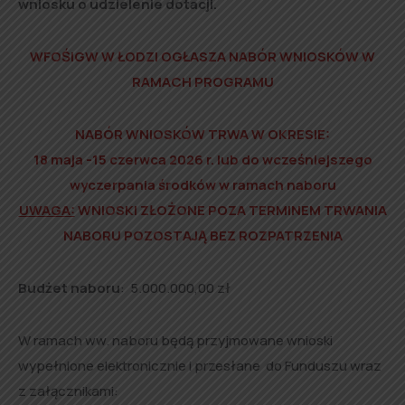
wniosku o udzielenie dotacji.
WFOŚiGW W ŁODZI OGŁASZA NABÓR WNIOSKÓW W
RAMACH PROGRAMU
NABÓR WNIOSKÓW TRWA W OKRESIE:
18 maja -15 czerwca 2026 r. lub do wcześniejszego
wyczerpania środków w ramach naboru
UWAGA:
WNIOSKI ZŁOŻONE POZA TERMINEM TRWANIA
NABORU POZOSTAJĄ BEZ ROZPATRZENIA
Budżet naboru
: 5.000.000,00 zł
W ramach ww. naboru będą przyjmowane wnioski
wypełnione elektronicznie i przesłane do Funduszu wraz
z załącznikami: