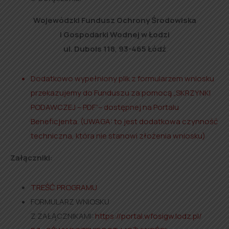
Wojewódzki Fundusz Ochrony Środowiska
i Gospodarki Wodnej w Łodzi
ul. Dubois 118
,
93-465 Łódź
Dodatkowo wypełniony plik z formularzem wniosku
przekazujemy do Funduszu za pomocą „SKRZYNKI
PODAWCZEJ – PDF”– dostępnej na Portalu
Beneficjenta. (UWAGA: to jest dodatkowa czynność
techniczna, która nie stanowi złożenia wniosku)
Załączniki
:
TREŚĆ PROGRAMU
FORMULARZ WNIOSKU
Z ZAŁĄCZNIKAMI:
https://portal.wfosigw.lodz.pl/