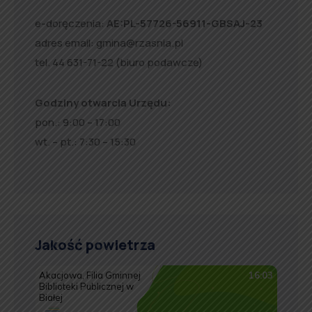
e-doręczenia:
AE:PL-57726-56911-GBSAJ-23
adres email:
gmina@rzasnia.pl
tel. 44 631-71-22 (biuro podawcze)
Godziny otwarcia Urzędu:
pon.: 9:00 – 17:00
wt. – pt.: 7:30 – 15:30
Jakość powietrza