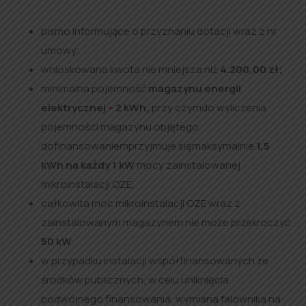
pismo informujące o przyznaniu dotacji wraz z nr
umowy;
wnioskowana kwota nie mniejsza niż
4.200,00 zł;
minimalna pojemność
magazynu energii
elektrycznej
–
2 kWh,
przy czymdo wyliczenia
pojemności magazynu objętego
dofinansowaniemprzyjmuje sięmaksymalnie
1,5
kWh na każdy 1 kW
mocy zainstalowanej
mikroinstalacji OZE,
całkowita moc mikroinstalacji OZE wraz z
zainstalowanym magazynem nie może przekroczyć
50 kW
.
w przypadku instalacji współfinansowanych ze
środków publicznych, w celu uniknięcia
podwójnego finansowania, wymiana falownika na