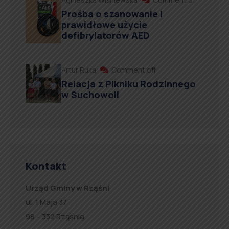
Prośba o szanowanie i
prawidłowe użycie
defibrylatorów AED
Artur Ruka
Comment off
Relacja z Pikniku Rodzinnego
w Suchowoli
Kontakt
Urząd Gminy w Rząśni
ul. 1 Maja 37
98 – 332 Rząśnia