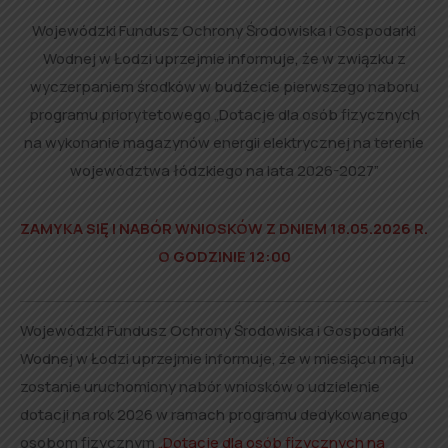
Wojewódzki Fundusz Ochrony Środowiska i Gospodarki
Wodnej w Łodzi uprzejmie informuje, że w związku z
wyczerpaniem środków w budżecie pierwszego naboru
programu priorytetowego „Dotacje dla osób fizycznych
na wykonanie magazynów energii elektrycznej na terenie
województwa łódzkiego na lata 2026-2027”
ZAMYKA SIĘ I NABÓR WNIOSKÓW Z DNIEM 18.05.2026 R.
O GODZINIE 12:00
Wojewódzki Fundusz Ochrony Środowiska i Gospodarki
Wodnej w Łodzi uprzejmie informuje, że w miesiącu maju
zostanie uruchomiony nabór wniosków o udzielenie
dotacji na rok 2026 w ramach programu dedykowanego
osobom fizycznym
„Dotacje dla osób fizycznych na