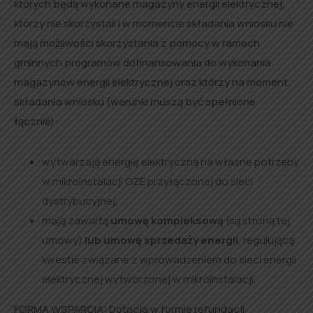
których będą wykonane magazyny energii elektrycznej,
którzy nie skorzystali i w momencie składania wniosku nie
mają możliwości skorzystania z pomocy w ramach
gminnych programów dofinansowania do wykonania
magazynów energii elektrycznej oraz którzy na moment
składania wniosku (warunki muszą być spełnione
łącznie):
wytwarzają energię elektryczną na własne potrzeby
w mikroinstalacji OZE przyłączonej do sieci
dystrybucyjnej,
mają zawartą
umowę kompleksową
(są stroną tej
umowy)
lub umowę sprzedaży energii
, regulującą
kwestie związane z wprowadzeniem do sieci energii
elektrycznej wytworzonej w mikroinstalacji.
FORMA WSPARCIA: Dotacja w formie refundacji