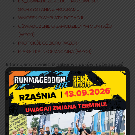
E.3_OŚWIADCZENIE DOT. MOŻLIWOŚCI
SKORZYSTANIA Z PROGRAMU
WNIOSEK O WYPŁATĘ DOTACJI
OŚWIADCZENIE O SAMODZIELNYM MONTAŻU
(WZÓR)
PROTOKÓŁ ODBIORU (WZÓR)
PLAKIETKA INFORMACYJNA (WZÓR)
Informujemy również, iż
nabór wniosków może zostać
zakończony lub wstrzymany w przypadku
wcześniejszego wykorzystania środków w budżecie
,
o czym zostaną Państwo informowani poprzez stronę
internetową:
www.wfosigw.lodz.pl
.
Zachęcamy do kontaktu z Funduszem za pomocą
poczty elektronicznej:
fundusz@wfosigw.lodz.pl
, lub
pod nr telefonu 42 207 14 80
.