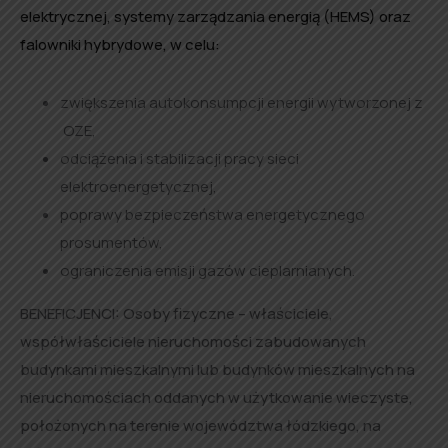
elektrycznej, systemy zarządzania energią (HEMS) oraz
falowniki hybrydowe, w celu:
zwiększenia autokonsumpcji energii wytworzonej z
OZE,
odciążenia i stabilizacji pracy sieci
elektroenergetycznej,
poprawy bezpieczeństwa energetycznego
prosumentów,
ograniczenia emisji gazów cieplarnianych.
BENEFICJENCI: Osoby fizyczne – właściciele,
współwłaściciele nieruchomości zabudowanych
budynkami mieszkalnymi lub budynków mieszkalnych na
nieruchomościach oddanych w użytkowanie wieczyste,
położonych na terenie województwa łódzkiego, na