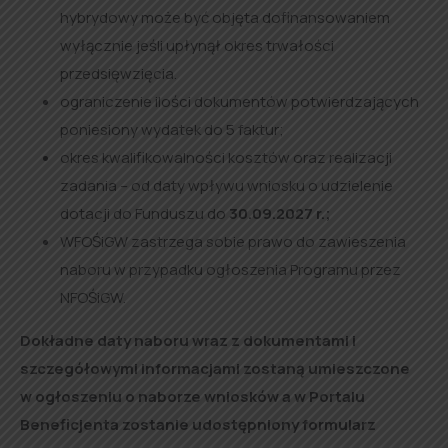
hybrydowy może być objęta dofinansowaniem
wyłącznie jeśli upłynął okres trwałości
przedsięwzięcia.
ograniczenie ilości dokumentów potwierdzających
poniesiony wydatek do 5 faktur;
okres kwalifikowalności kosztów oraz realizacji
zadania – od daty wpływu wniosku o udzielenie
dotacji do Funduszu do
30.09.2027 r.;
WFOŚiGW zastrzega sobie prawo do zawieszenia
naboru w przypadku ogłoszenia Programu przez
NFOŚiGW.
Dokładne daty naboru wraz z dokumentami i
szczegółowymi informacjami zostaną umieszczone
w ogłoszeniu o naborze wniosków a w Portalu
Beneficjenta zostanie udostępniony formularz