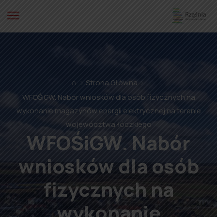
⌂
Strona Główna
WFOŚiGW. Nabór wniosków dla osób fizycznych na
wykonanie magazynów energii elektrycznej na terenie
województwa łódzkiego
WFOŚiGW. Nabór
wniosków dla osób
fizycznych na
wykonanie