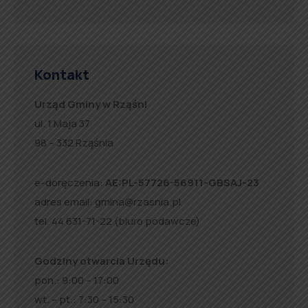
Kontakt
Urząd Gminy w Rząśni
ul. 1 Maja 37
98 – 332 Rząśnia
e-doręczenia:
AE:PL-57726-56911-GBSAJ-23
adres email:
gmina@rzasnia.pl
tel. 44 631-71-22 (biuro podawcze)
Godziny otwarcia Urzędu:
pon.: 9:00 – 17:00
wt. – pt.: 7:30 – 15:30