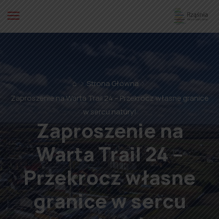
⌂
Strona Główna
Zaproszenie na Warta Trail 24 – Przekrocz własne granice
w sercu natury!
Zaproszenie na
Warta Trail 24 –
Przekrocz własne
granice w sercu