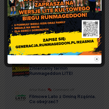
Aktualności
Artur Ruka
Comment off
Informacja o wydawaniu
żywności w ramach Programu
Fundusze Europejskie na
Pomoc Żywnościową
Artur Ruka
Comment off
Zmieniamy termin
Runmageddon LITE!
Artur Ruka
Comment off
Filmowe Lato z Gminą Rząśnia.
Co obejrzeć?