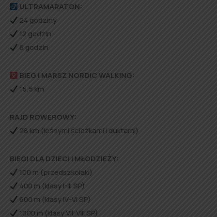
ULTRAMARATON:
24 godziny
12 godzin
6 godzin
BIEG I MARSZ NORDIC WALKING:
15,5 km
RAJD ROWEROWY:
28 km (leśnymi ścieżkami i duktami)
BIEGI DLA DZIECI I MŁODZIEŻY:
100 m (przedszkolaki)
400 m (klasy I-III SP)
600 m (klasy IV-VI SP)
1000 m (klasy VII-VIII SP)