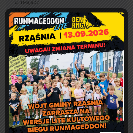
ul. 1 Maja 37
98 – 332 Rząśnia
e-doręczenia:
AE:PL-57726-56911-GBSAJ-23
adres email:
gmina@rzasnia.pl
tel. 44 631-71-22 (biuro podawcze)
Godziny otwarcia Urzędu:
pon.: 9:00 – 17:00
wt. – pt.: 7:30 – 15:30
Jakość powietrza