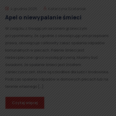
4 grudnia 2025
Katarzyna Szataniak
Apel o niewypalanie śmieci
W związku z trwającym sezonem grzewczym
przypominamy, że zgodnie z obowiązującymi przepisami
prawa, obowiązuje całkowity zakaz spalania odpadów
komunalnych w piecach. Palenie śmieci jest
niebezpieczne i grozi wysoką grzywną. Musimy być
świadomi, że spalanie śmieci jest źródłem
zanieczyszczeń, które są szkodliwe dla ludzi i środowiska.
Podczas spalania odpadów w domowych piecach lub na
terenie własnego […]
Czytaj więcej