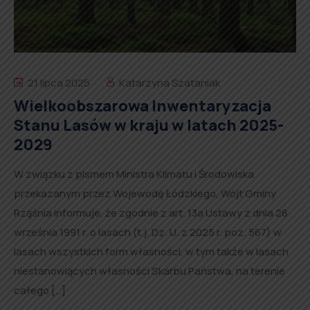
21 lipca 2025
Katarzyna Szataniak
Wielkoobszarowa Inwentaryzacja
Stanu Lasów w kraju w latach 2025-
2029
W związku z pismem Ministra Klimatu i Środowiska
przekazanym przez Wojewodę Łódzkiego, Wójt Gminy
Rząśnia informuje, że zgodnie z art. 13a Ustawy z dnia 28
września 1991 r. o lasach (t.j. Dz. U. z 2025 r. poz. 567) w
lasach wszystkich form własności, w tym także w lasach
niestanowiących własności Skarbu Państwa, na terenie
całego […]