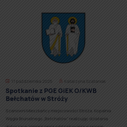
17 października 2025
Katarzyna Szataniak
Spotkanie z PGE GiEK O/KWB
Bełchatów w Stróży
Szanowni Mieszkańcy miejscowości Stróża. Kopalnia
Węgla Brunatnego „Bełchatów” realizując działania
dotyczące zmniejszenia oddziaływania w rejonie