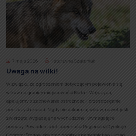
7 maja 2026
Katarzyna Szataniak
Uwaga na wilki!
W związku ze zgłoszeniem dotyczącym pojawienia się
wilków na granicy miejscowości Biała – Wręczyca,
apelujemy o zachowanie ostrożności i przestrzeganie
poniższych zasad: Nigdy nie dokarmiaj wilków, nawet jeśli
zwierzęta wyglądają na wychudzone i wymagające
pomocy. Powiadom o ich obecności Regionalną Dyrekcję
Ochrony Środowiska oraz pobliskie nadleśnictwo i urząd