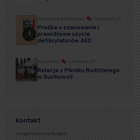
Agnieszka Wiśniewska
Comment off
Prośba o szanowanie i
prawidłowe użycie
defibrylatorów AED
Artur Ruka
Comment off
Relacja z Pikniku Rodzinnego
w Suchowoli
Kontakt
Urząd Gminy w Rząśni