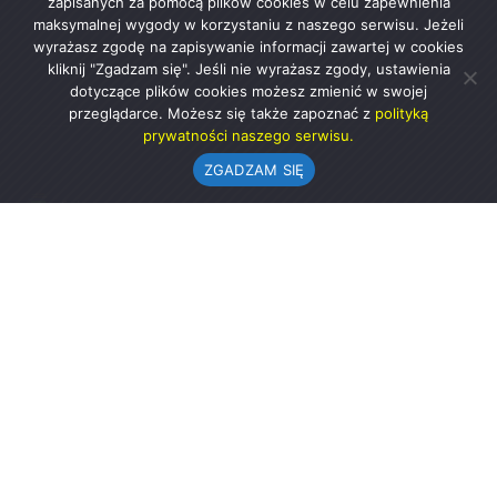
zapisanych za pomocą plików cookies w celu zapewnienia
maksymalnej wygody w korzystaniu z naszego serwisu. Jeżeli
wyrażasz zgodę na zapisywanie informacji zawartej w cookies
kliknij "Zgadzam się". Jeśli nie wyrażasz zgody, ustawienia
dotyczące plików cookies możesz zmienić w swojej
przeglądarce. Możesz się także zapoznać z
polityką
prywatności naszego serwisu.
ZGADZAM SIĘ
Urząd Gminy w Rząśni
ul. 1 Maja 37
98-332 Rząśnia
AE:PL-57726-56911-GBSAJ-23 (e-doręczenia)
gmina@rzasnia.pl
44 631-71-22 (biuro podawcze)