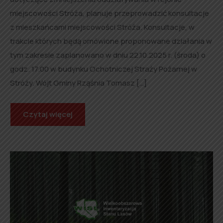
miejscowości Stróża, planuje przeprowadzić konsultacje
z mieszkańcami miejscowości Stróża. Konsultacje, w
trakcie których będą omówione proponowane działania w
tym zakresie zaplanowano w dniu 22.10.2025 r. (środa) o
godz. 17.00 w budynku Ochotniczej Straży Pożarnej w
Stróży. Wójt Gminy Rząśnia Tomasz […]
Czytaj więcej