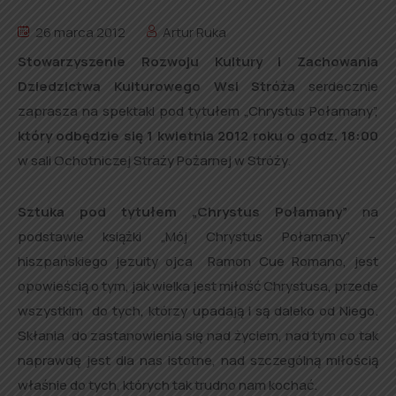
26 marca 2012
Artur Ruka
Stowarzyszenie Rozwoju Kultury i Zachowania
Dziedzictwa Kulturowego Wsi Stróża
serdecznie
zaprasza na spektakl pod tytułem „Chrystus Połamany”,
który odbędzie się 1 kwietnia 2012 roku o godz. 18:00
w sali Ochotniczej Straży Pożarnej w Stróży.
Sztuka pod tytułem „Chrystus Połamany”
na
podstawie książki „Mój Chrystus Połamany” –
hiszpańskiego jezuity ojca Ramon Cue Romano, jest
opowieścią o tym, jak wielka jest miłość Chrystusa, przede
wszystkim do tych, którzy upadają i są daleko od Niego.
Skłania do zastanowienia się nad życiem, nad tym co tak
naprawdę jest dla nas istotne, nad szczególną miłością
właśnie do tych, których tak trudno nam kochać.