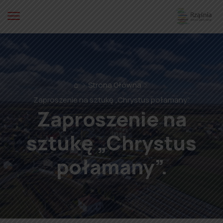
⌂
Strona Główna
Zaproszenie na sztukę „Chrystus połamany”.
Zaproszenie na
sztukę „Chrystus
połamany”.