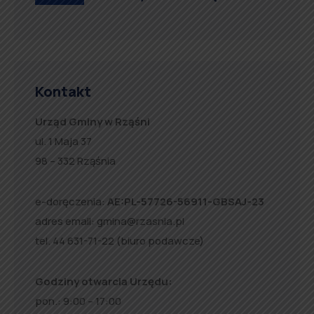
Kontakt
Urząd Gminy w Rząśni
ul. 1 Maja 37
98 – 332 Rząśnia
e-doręczenia:
AE:PL-57726-56911-GBSAJ-23
adres email:
gmina@rzasnia.pl
tel. 44 631-71-22 (biuro podawcze)
Godziny otwarcia Urzędu:
pon.: 9:00 – 17:00