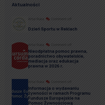
Aktualności
Artur Ruka
Comment off
Dzień Sportu w Reklach
Artur Ruka
Comment off
Nieodpłatna pomoc prawna,
poradnictwo obywatelskie,
mediacja oraz edukacja
prawna w 2026 r.
Artur Ruka
Comment off
Informacja o wydawaniu
żywności w ramach Programu
Fundusze Europejskie na
Pomoc Żywnościową