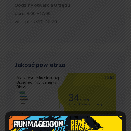
Godziny otwarcia Urzędu:
pon.: 9:00 – 17:00
wt. – pt.: 7:30 – 15:30
Jakość powietrza