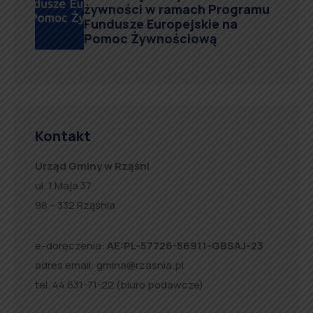
żywności w ramach Programu
Fundusze Europejskie na
Pomoc Żywnościową
Kontakt
Urząd Gminy w Rząśni
ul. 1 Maja 37
98 – 332 Rząśnia
e-doręczenia:
AE:PL-57726-56911-GBSAJ-23
adres email:
gmina@rzasnia.pl
tel. 44 631-71-22 (biuro podawcze)