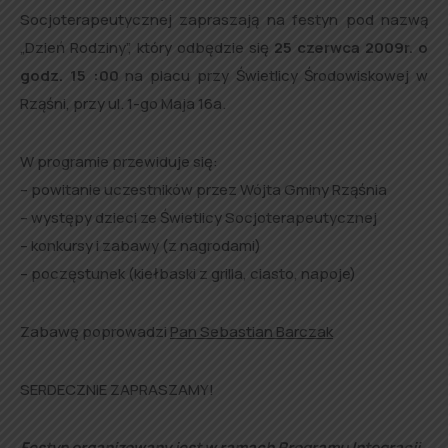
Socjoterapeutycznej zapraszają na festyn pod nazwą
„Dzień Rodziny”, który odbędzie się
25 czerwca 2009r. o
godz. 15 :00
na placu przy Świetlicy Środowiskowej w
Rząśni, przy ul. 1-go Maja 16a.
W programie przewiduje się:
– powitanie uczestników przez Wójta Gminy Rząśnia
– występy dzieci ze Świetlicy Socjoterapeutycznej
– konkursy i zabawy (z nagrodami)
– poczęstunek (kiełbaski z grilla, ciasto, napoje)
Zabawę poprowadzi
Pan Sebastian Barczak
SERDECZNIE ZAPRASZAMY!
Festyn organizowany jest w ramach Programu Integracji