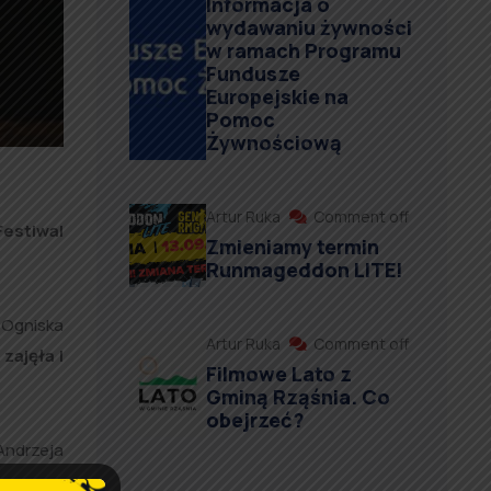
Informacja o
wydawaniu żywności
w ramach Programu
Fundusze
Europejskie na
Pomoc
Żywnościową
Artur Ruka
Comment off
Festiwal
Zmieniamy termin
Runmageddon LITE!
 Ogniska
Artur Ruka
Comment off
zajęła I
Filmowe Lato z
Gminą Rząśnia. Co
obejrzeć?
Andrzeja