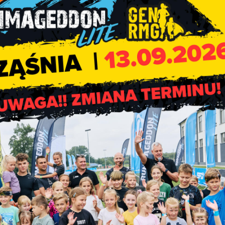
Opracowywanie Plan
Gospodarki Niskoemisyjnej 
ankiet