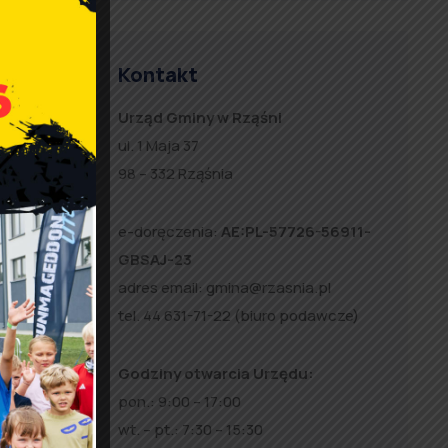
Kontakt
Urząd Gminy w Rząśni
ul. 1 Maja 37
98 – 332 Rząśnia
e-doręczenia:
AE:PL-57726-56911-
GBSAJ-23
adres email:
gmina@rzasnia.pl
tel. 44 631-71-22 (biuro podawcze)
Godziny otwarcia Urzędu:
u
pon.: 9:00 – 17:00
–
wt. – pt.: 7:30 – 15:30
a