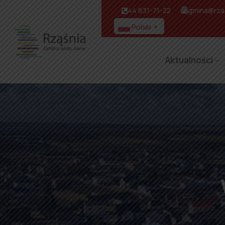
44 631-71-22
gmina@rzas
Polski
▼
Aktualności