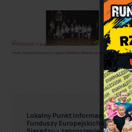
Tekst:
Zdzisława Retkiewicz, zdjęcia
:
PMDKiS w Wieluniu
(profil Facebook)
Lokalny Punkt Informacyjny
Funduszy Europejskich w
Sieradzu – zaproszenie