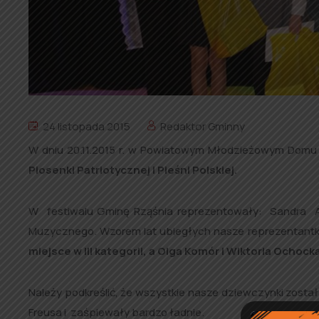
24 listopada 2015
Redaktor Gminny
W dniu 20.11.2015 r. w Powiatowym Młodzieżowym Domu K
Piosenki Patriotycznej i Pieśni Polskiej.
W festiwalu Gminę Rząśnia reprezentowały: Sandra Al
Muzycznego. Wzorem lat ubiegłych nasze reprezentantki
miejsce w III kategorii, a Olga Komór i Wiktoria Ochock
Należy podkreślić, że wszystkie nasze dziewczynki zost
Freusa i zaśpiewały bardzo ładnie.