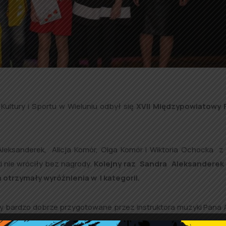
ultury i Sportu w Wieluniu odbył się
XVII Międzypowiatowy 
eksanderek, Alicja Komór, Olga Komór i Wiktoria Ochocka z
 nie wróciły bez nagrody.
Kolejny raz Sandra Aleksanderek 
a otrzymały wyróżnienia w I kategorii.
ały bardzo dobrze przygotowane przez instruktora muzyki Pana 