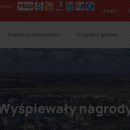
nia.pl
Urząd
Fundusze zewnętrzne
Programy gminne
⌂
Strona Główna
Wyśpiewały nagrody
Wyśpiewały nagrod