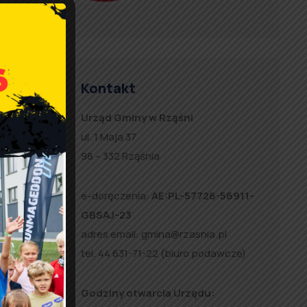
adomości
Kontakt
Urząd Gminy w Rząśni
ul. 1 Maja 37
98 – 332 Rząśnia
a
e-doręczenia:
AE:PL-57726-56911-
”
GBSAJ-23
adres email:
gmina@rzasnia.pl
tel. 44 631-71-22 (biuro podawcze)
Godziny otwarcia Urzędu: