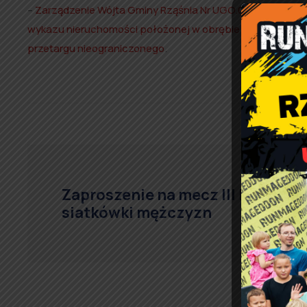
–
Zarządzenie Wójta Gminy Rząśnia Nr UGO.0050.95.2025 z
wykazu nieruchomości położonej w obrębie geodezyjnym
przetargu nieograniczonego
.
Zaproszenie na mecz III ligi
siatkówki mężczyzn