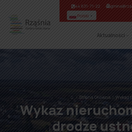
44 631-71-22
gmina@rzas
Polski
▼
Aktualności
⌂
Strona Główna
Wykaz n
Wykaz nieruchom
drodze ustn