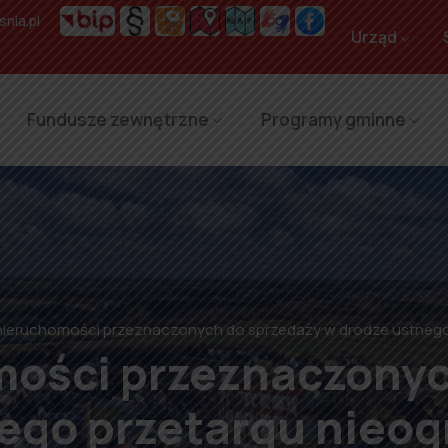
nia.pl
Urząd
Fundusze zewnętrzne
Programy gminne
ieruchomości przeznaczonych do sprzedaży w drodze ustnego
ości przeznaczonyc
ego przetargu nieo