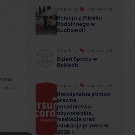
Artur Ruka
Comment off
Relacja z Pikniku
Rodzinnego w
Suchowoli
Artur Ruka
Comment off
Dzień Sportu w
Reklach
odania
Artur Ruka
Comment off
rzedaży
Nieodpłatna pomoc
prawna,
poradnictwo
obywatelskie,
mediacja oraz
edukacja prawna w
2026 r.