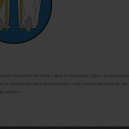
a Nr UGO.0050.95.2025 z dnia 18 listopada 2025 r. w sprawie p
ej w obrębie geodezyjnym Kodrań – Kopy przeznaczonej do sp
ącznikami.