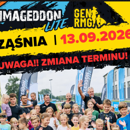
 dnia 18 listopada 2025 r. w sprawie podania do publicznej wi
 Kodrań – Kopy przeznaczonej do sprzedaży w drodze ustnego
Ogólnopolska kampani
„Dzieciństwo bez przemocy