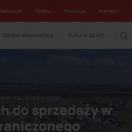
Samorząd
Gmina
Promocja
Kontakt
Sprawy obywatelskie
Kultura i Sport
 przetargu nieograniczonego
h do sprzedaży w
graniczonego