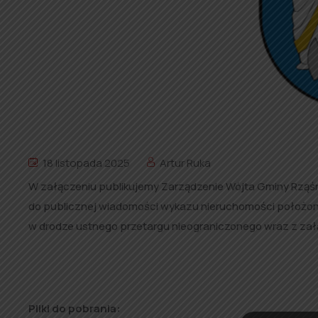
18 listopada 2025
Artur Ruka
W załączeniu publikujemy Zarządzenie Wójta Gminy Rząśni
do publicznej wiadomości wykazu nieruchomości położon
w drodze ustnego przetargu nieograniczonego wraz z zał
Pliki do pobrania: