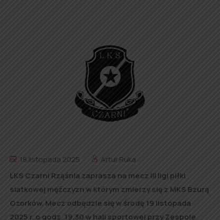
18 listopada 2025
Artur Ruka
LKS Czarni Rząśnia zaprasza na mecz III ligi piłki
siatkowej mężczyzn w którym zmierzy się z MKS Bzurą
Ozorków. Mecz odbędzie się w środę 19 listopada
2025 r. o godz. 19.30 w hali sportowej przy Zespole