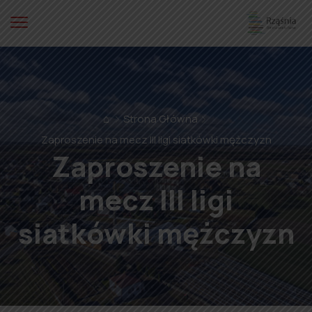
⌂
Strona Główna
Zaproszenie na mecz III ligi siatkówki mężczyzn
Zaproszenie na
mecz III ligi
siatkówki mężczyzn