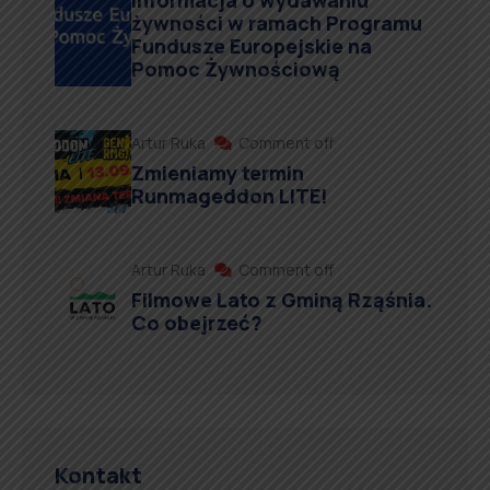
Informacja o wydawaniu
żywności w ramach Programu
Fundusze Europejskie na
Pomoc Żywnościową
Artur Ruka
Comment off
Zmieniamy termin
Runmageddon LITE!
Artur Ruka
Comment off
Filmowe Lato z Gminą Rząśnia.
Co obejrzeć?
Kontakt