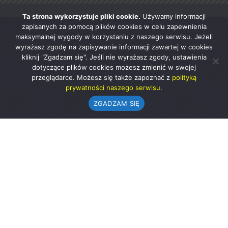
Ta strona wykorzystuje pliki cookie.
Używamy informacji
zapisanych za pomocą plików cookies w celu zapewnienia
maksymalnej wygody w korzystaniu z naszego serwisu. Jeżeli
wyrażasz zgodę na zapisywanie informacji zawartej w cookies
kliknij "Zgadzam się". Jeśli nie wyrażasz zgody, ustawienia
dotyczące plików cookies możesz zmienić w swojej
przeglądarce. Możesz się także zapoznać z
polityką
prywatności naszego serwisu.
ZGADZAM SIĘ
Urząd Gminy w Rząśni
ul. 1 Maja 37
98-332 Rząśnia
AE:PL-57726-56911-GBSAJ-23 (e-doręczenia)
gmina@rzasnia.pl