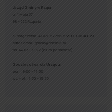
Urząd Gminy w Rząśni
ul. 1 Maja 37
98 – 332 Rząśnia
e-doręczenia:
AE:PL-57726-56911-GBSAJ-23
adres email:
gmina@rzasnia.pl
tel. 44 631-71-22 (biuro podawcze)
Godziny otwarcia Urzędu:
pon.: 9:00 – 17:00
wt. – pt.: 7:30 – 15:30