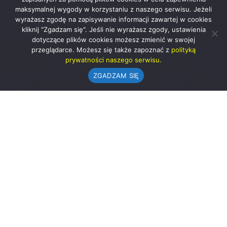
maksymalnej wygody w korzystaniu z naszego serwisu. Jeżeli
wyrażasz zgodę na zapisywanie informacji zawartej w cookies
kliknij "Zgadzam się". Jeśli nie wyrażasz zgody, ustawienia
dotyczące plików cookies możesz zmienić w swojej
przeglądarce. Możesz się także zapoznać z
polityką
prywatności naszego serwisu.
ZGADZAM SIĘ
Urząd Gminy w Rząśni
ul. 1 Maja 37
98-332 Rząśnia
AE:PL-57726-56911-GBSAJ-23 (e-doręczenia)
gmina@rzasnia.pl
44 631-71-22 (biuro podawcze)