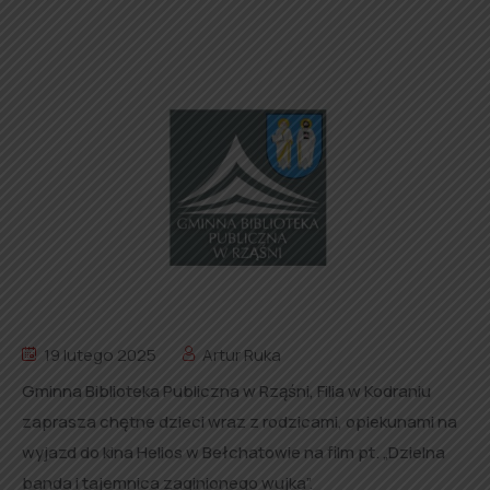
19 lutego 2025
Artur Ruka
Gminna Biblioteka Publiczna w Rząśni, Filia w Kodraniu
zaprasza chętne dzieci wraz z rodzicami, opiekunami na
wyjazd do kina Helios w Bełchatowie na film pt. „Dzielna
banda i tajemnica zaginionego wujka”.