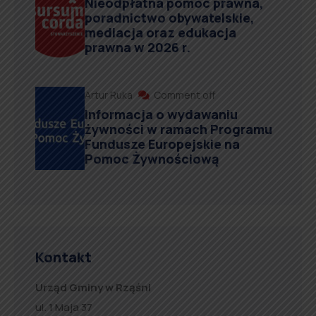
Nieodpłatna pomoc prawna,
poradnictwo obywatelskie,
mediacja oraz edukacja
prawna w 2026 r.
Artur Ruka
Comment off
Informacja o wydawaniu
żywności w ramach Programu
Fundusze Europejskie na
Pomoc Żywnościową
Kontakt
Urząd Gminy w Rząśni
ul. 1 Maja 37