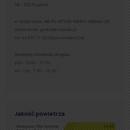
98 – 332 Rząśnia
e-doręczenia:
AE:PL-57726-56911-GBSAJ-23
adres email:
gmina@rzasnia.pl
tel. 44 631-71-22 (biuro podawcze)
Godziny otwarcia Urzędu:
pon.: 9:00 – 17:00
wt. – pt.: 7:30 – 15:30
Jakość powietrza