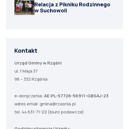
Relacja z Pikniku Rodzinnego
w Suchowoli
Kontakt
Urząd Gminy w Rząśni
ul. 1 Maja 37
98 – 332 Rząśnia
e-doręczenia:
AE:PL-57726-56911-GBSAJ-23
adres email:
gmina@rzasnia.pl
tel. 44 631-71-22 (biuro podawcze)
Godziny otwarcia Urzędu: