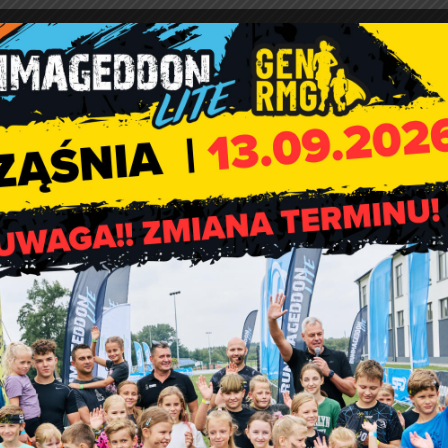
BORCZY W GMINIE RZĄŚNIA
Patrycja Brzeszczyńska
l:
urz-100905-1@pkw.gov.pl
Wycieczka uczniów ZSP 