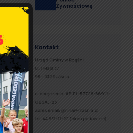
Żywnościową
Kontakt
Urząd Gminy w Rząśni
ul. 1 Maja 37
98 – 332 Rząśnia
e-doręczenia:
AE:PL-57726-56911-
GBSAJ-23
adres email:
gmina@rzasnia.pl
tel. 44 631-71-22 (biuro podawcze)
w