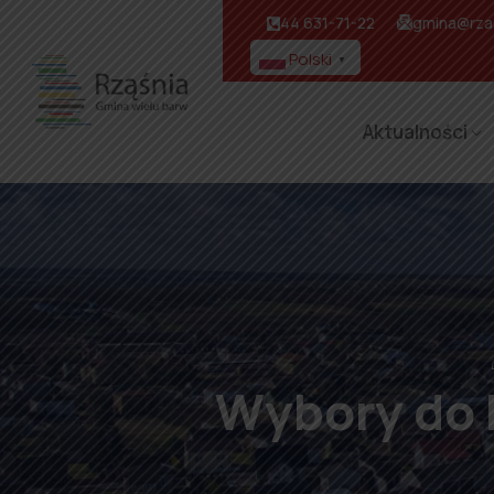
44 631-71-22
gmina@rzas
Polski
▼
Aktualności
Wybory do 