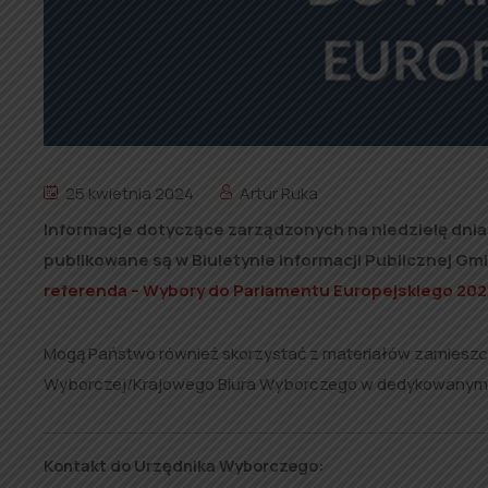
25 kwietnia 2024
Artur Ruka
Informacje dotyczące zarządzonych na niedzielę dni
publikowane są w Biuletynie Informacji Publicznej Gm
referenda – Wybory do Parlamentu Europejskiego 202
Mogą Państwo również skorzystać z materiałów zamieszcz
Wyborczej/Krajowego Biura Wyborczego w dedykowanym
Kontakt do Urzędnika Wyborczego: