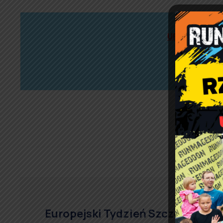
URZĘDNIK WY
Gabriela 
adres e-mai
Europejski Tydzień Szczepień