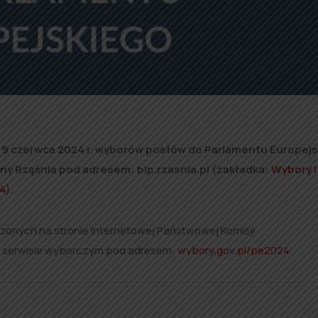
a 9 czerwca 2024 r. wyborów posłów do Parlamentu Europej
iny Rząśnia pod adresem: bip.rzasnia.pl (zakładka:
Wybory i
4
).
onych na stronie internetowej Państwowej Komisji
 serwisie wyborczym pod adresem:
wybory.gov.pl/pe2024
.