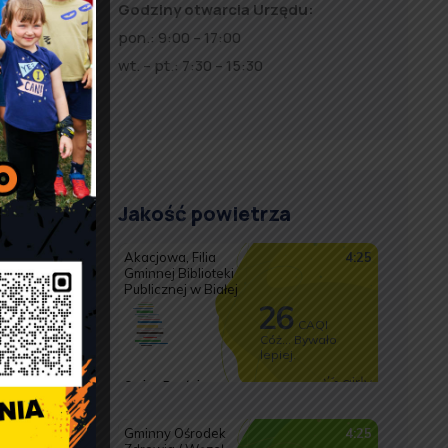
y
Godziny otwarcia Urzędu:
pon.: 9:00 – 17:00
wt. – pt.: 7:30 – 15:30
Jakość powietrza