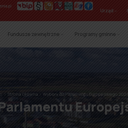
nia.pl
Urząd
Fundusze zewnętrzne
Programy gminne
⌂
Strona Główna
Wybory do Parlamentu Europejskiego 202
Parlamentu Europej