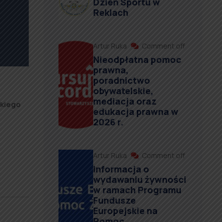
Dzień Sportu w
Reklach
Artur Ruka
Comment off
Nieodpłatna pomoc
prawna,
poradnictwo
obywatelskie,
mediacja oraz
skiego
edukacja prawna w
2026 r.
Artur Ruka
Comment off
Informacja o
wydawaniu żywności
w ramach Programu
Fundusze
Europejskie na
Pomoc