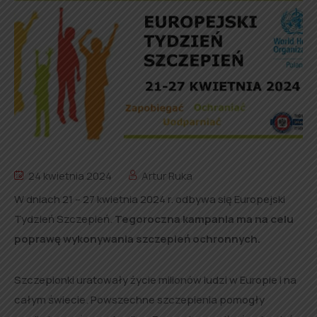
24 kwietnia 2024
Artur Ruka
W dniach 21 – 27 kwietnia 2024 r. odbywa się Europejski
Tydzień Szczepień.
Tegoroczna kampania ma na celu
poprawę wykonywania szczepień ochronnych.
Szczepionki uratowały życie milionów ludzi w Europie i na
całym świecie. Powszechne szczepienia pomogły