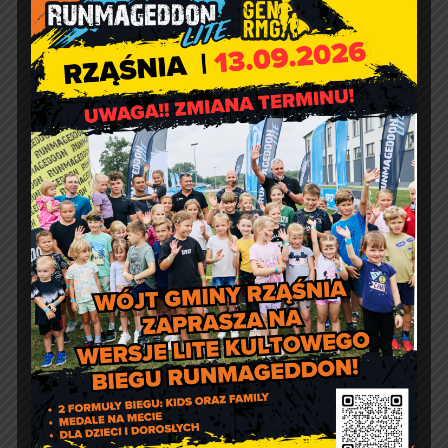
adres email:
gmina@rzasnia.pl
tel. 44 631-71-22 (biuro podawcze)
Godziny otwarcia Urzędu:
pon.: 9:00 – 17:00
wt. – pt.: 7:30 – 15:30
Jakość powietrza