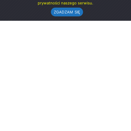
prywatności naszego serwisu.
ZGADZAM SIĘ
Urząd Gminy w Rząśni
ul. 1 Maja 37
98-332 Rząśnia
AE:PL-57726-56911-GBSAJ-23 (e-doręczenia)
gmina@rzasnia.pl
44 631-71-22 (biuro podawcze)
Godziny otwarcia Urzędu:
pon.: 9.00-17.00
wt.-pt.: 7.30-15.30