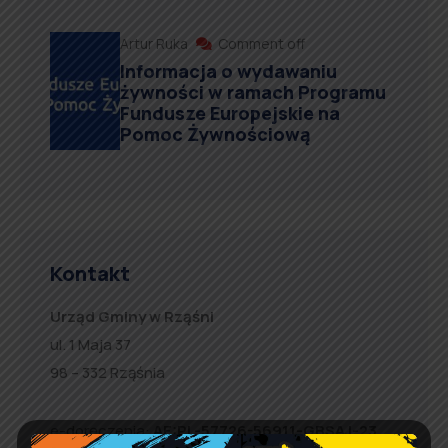
Artur Ruka
Comment off
Informacja o wydawaniu
żywności w ramach Programu
Fundusze Europejskie na
Pomoc Żywnościową
Kontakt
Urząd Gminy w Rząśni
ul. 1 Maja 37
98 – 332 Rząśnia
e-doręczenia:
AE:PL-57726-56911-GBSAJ-23