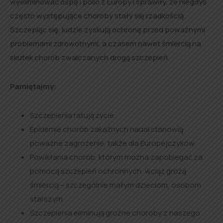
wyeliminować ospę i polio z Europy i sprawiły, że niegdyś
często występujące choroby stały się rzadkością.
Szczepiąc się, ludzie zyskują ochronę przed poważnymi
problemami zdrowotnymi, a czasem nawet śmiercią na
skutek chorób zwalczanych drogą szczepień.
Pamiętajmy:
Szczepienia ratują życie.
Epidemie chorób zakaźnych nadal stanowią
poważne zagrożenie, także dla Europejczyków.
Powikłania chorób, którym można zapobiegać za
pomocą szczepień ochronnych, wciąż grożą
śmiercią – szczególnie małym dzieciom, osobom
starszym.
Szczepienia eliminują groźne choroby z naszego