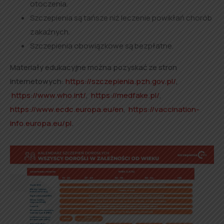
otoczenia.
Szczepienia są tańsze niż leczenie powikłań chorób
zakaźnych.
Szczepienia obowiązkowe są bezpłatne.
Materiały edukacyjne można pozyskać ze stron
internetowych:
https://szczepienia.pzh.gov.pl/
,
https://www.who.int/
,
https://medfake.pl/
,
https://www.ecdc.europa.eu/en
,
https://vaccination-
info.europa.eu/pl
.