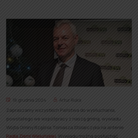
18 grudnia 2024
Artur Ruka
Zapraszamy wszystkich Państwa do wysłuchania,
powstałego we współpracy z naszą gminą, wywiadu
Wójta Gminy Rząśnia Tomasza Stolarczyka na antenie
Radia Ziemi Wieluńskiej
. Wywiadu można posłuchać