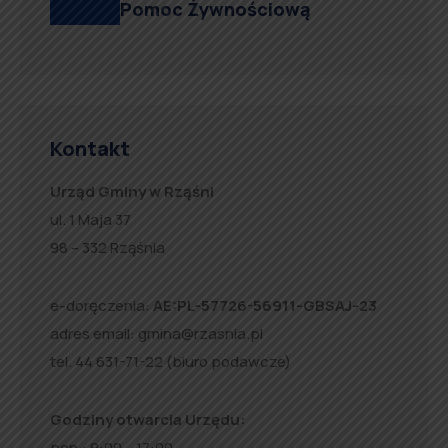
Pomoc Żywnościową
Kontakt
Urząd Gminy w Rząśni
ul. 1 Maja 37
98 – 332 Rząśnia
e-doręczenia:
AE:PL-57726-56911-GBSAJ-23
adres email:
gmina@rzasnia.pl
tel. 44 631-71-22 (biuro podawcze)
Godziny otwarcia Urzędu:
pon.: 9:00 – 17:00