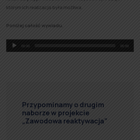
którym ich realizacja była możliwa.
Poniżej całość wywiadu.
Odtwarzacz
00:00
00:00
plików
dźwiękowych
Przypominamy o drugim
naborze w projekcie
„Zawodowa reaktywacja”