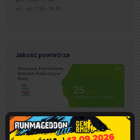
wt. – pt.: 7:30 – 15:30
Jakość powietrza