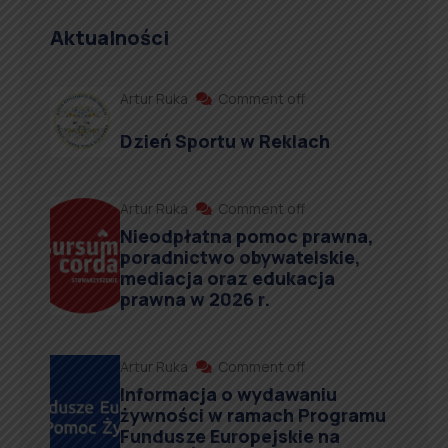
Aktualności
Artur Ruka
Comment off
Dzień Sportu w Reklach
Artur Ruka
Comment off
Nieodpłatna pomoc prawna,
poradnictwo obywatelskie,
mediacja oraz edukacja
prawna w 2026 r.
Artur Ruka
Comment off
Informacja o wydawaniu
żywności w ramach Programu
Fundusze Europejskie na