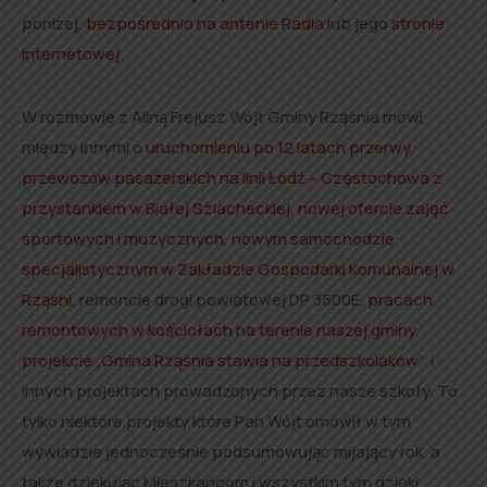
poniżej,
bezpośrednio na antenie Radia
lub jego
stronie
internetowej
.
W rozmowie z Aliną Frejusz Wójt Gminy Rząśnia mówi
między innymi o
uruchomieniu po 12 latach przerwy
przewozów pasażerskich na linii Łódź – Częstochowa z
przystankiem w Białej Szlacheckiej
,
nowej ofercie zajęć
sportowych i muzycznych
,
nowym samochodzie
specjalistycznym w Zakładzie Gospodarki Komunalnej w
Rząśni
, remoncie drogi powiatowej DP 3500E,
pracach
remontowych w kościołach na terenie naszej gminy
,
projekcie „Gmina Rząśnia stawia na przedszkolaków
” i
innych projektach prowadzonych przez nasze szkoły. To
tylko niektóre projekty które Pan Wójt omówił w tym
wywiadzie jednocześnie podsumowując mijający rok, a
także dziękując Mieszkańcom i wszystkim tym dzięki