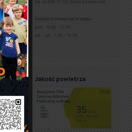
tel. 44 631-71-22 (biuro podawcze)
Godziny otwarcia Urzędu:
pon.: 9:00 – 17:00
wt. – pt.: 7:30 – 15:30
Jakość powietrza