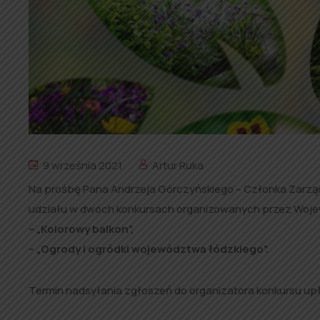
9 września 2021
Artur Ruka
Na prośbę Pana Andrzeja Górczyńskiego – Członka Zar
udziału w dwóch konkursach organizowanych przez Woj
– „Kolorowy balkon”
,
– „Ogrody i ogródki województwa łódzkiego”.
Termin nadsyłania zgłoszeń do organizatora konkursu u