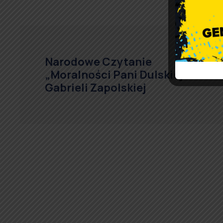
Narodowe Czytanie
„Moralności Pani Dulskiej”
Gabrieli Zapolskiej