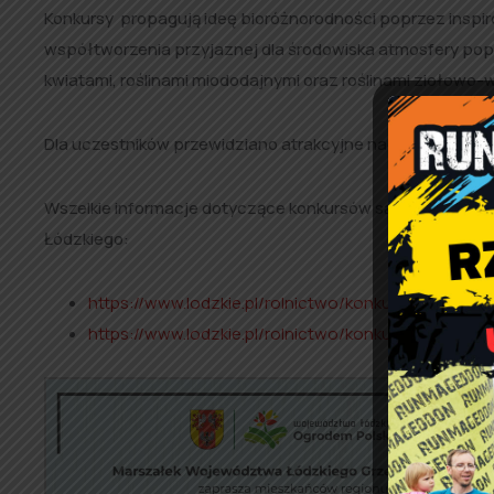
Konkursy propagują ideę bioróżnorodności poprzez insp
współtworzenia przyjaznej dla środowiska atmosfery po
kwiatami, roślinami miododajnymi oraz roślinami zioło
Dla uczestników przewidziano atrakcyjne nagrody finanso
Wszelkie informacje dotyczące konkursów są dostępne 
Łódzkiego:
https://www.lodzkie.pl/rolnictwo/konkurs-na-kolor
https://www.lodzkie.pl/rolnictwo/konkurs-na-ogro