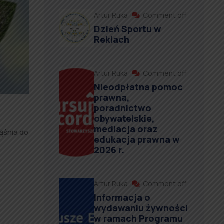
Artur Ruka
Comment off
Dzień Sportu w
Reklach
Artur Ruka
Comment off
Nieodpłatna pomoc
prawna,
poradnictwo
obywatelskie,
mediacja oraz
ąśnia do
edukacja prawna w
2026 r.
Artur Ruka
Comment off
Informacja o
wydawaniu żywności
w ramach Programu