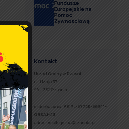
Fundusze
Europejskie na
Pomoc
Żywnościową
twa
Kontakt
Urząd Gminy w Rząśni
ul. 1 Maja 37
98 – 332 Rząśnia
e-doręczenia:
AE:PL-57726-56911-
GBSAJ-23
adres email:
gmina@rzasnia.pl