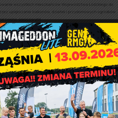
irowanie wszystkich mieszkańców Województwa Łódzkiego do
przez upiększanie balkonów, działek i przydomowych ogródków
wo-warzywno-owocowymi.
we i rzeczowe.
na stronach internetowych Urzędu Marszałkowskiego Wojewódz
owy-balkon
dy-i-ogródki-województwa-lodzkiego