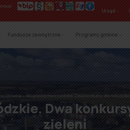
nia.pl
Urząd
Fundusze zewnętrzne
Programy gminne
na Główna
Województwo Łódzkie. Dwa konkursy dla miłośnikó
dzkie. Dwa konkursy
zieleni