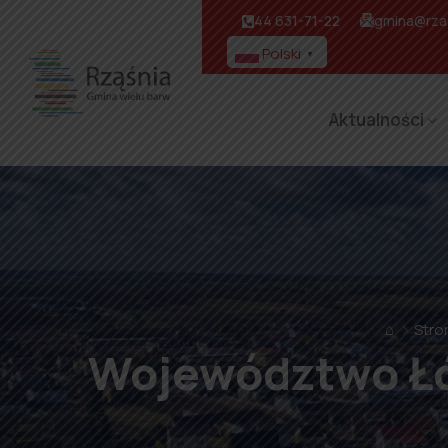
44 631-71-22
gmina@rzas
Polski
▼
Aktualności
⌂
Stro
Województwo Łó