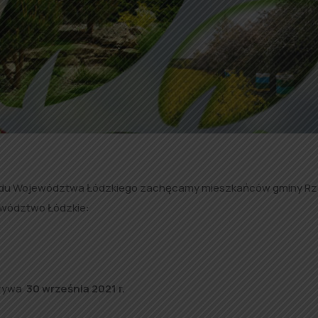
ządu Województwa Łódzkiego zachęcamy mieszkańców gminy Rz
ewództwo Łódzkie:
pływa
30 września 2021 r.