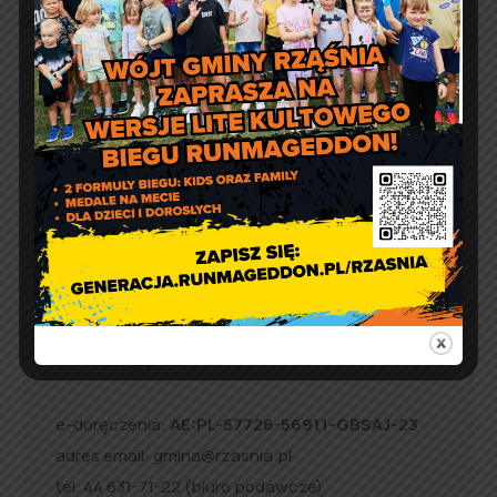
Artur Ruka
Comment off
Relacja z Pikniku Rodzinnego
w Suchowoli
Kontakt
Urząd Gminy w Rząśni
ul. 1 Maja 37
98 – 332 Rząśnia
e-doręczenia:
AE:PL-57726-56911-GBSAJ-23
adres email:
gmina@rzasnia.pl
tel. 44 631-71-22 (biuro podawcze)