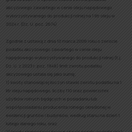
akcyzowego zawartego w cenie oleju napędowego
wykorzystywanego do produkcji rolnej na 1 litr oleju w
2024 r. (Dz. U. poz. 2674)
Zgodnie z ustawą z dnia 10 marca 2006 roku o zwrocie
podatku akcyzowego zawartego w cenie oleju
napędowego wykorzystywanego do produkcji rolnej (t.j.
Dz. U. z 2023 r. poz. 1948) limit zwrotu podatku
akcyzowego ustala się jako sumę;
1) kwoty stanowiącej iloczyn stawki zwrotu podatku na 1
litr oleju napędowego, liczby 110 oraz powierzchni
użytków rolnych będących w posiadaniu lub
współposiadaniu producenta rolnego określonej w
ewidencji gruntów i budynków, według stanu na dzień 1
lutego danego roku, oraz
2) kwoty stanowiącej iloczyn stawki zwrotu podatku na 1