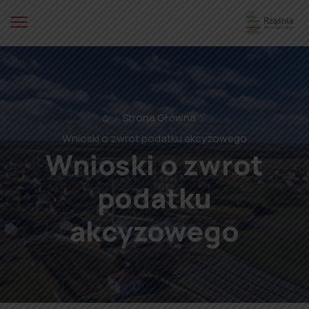
⌂
Strona Główna
Wnioski o zwrot podatku akcyzowego
Wnioski o zwrot
podatku
akcyzowego