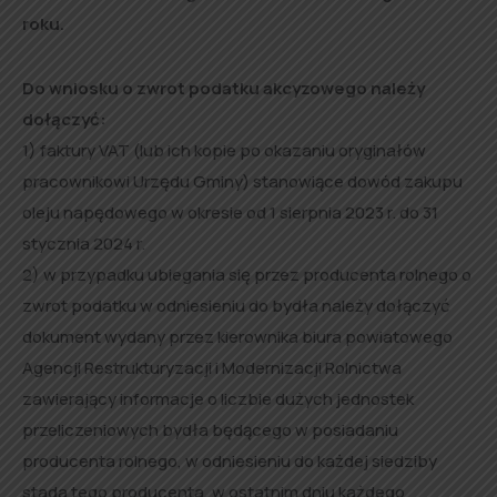
roku.
Do wniosku o zwrot podatku akcyzowego należy
dołączyć:
1) faktury VAT (lub ich kopie po okazaniu oryginałów
pracownikowi Urzędu Gminy) stanowiące dowód zakupu
oleju napędowego w okresie od 1 sierpnia 2023 r. do 31
stycznia 2024 r.
2) w przypadku ubiegania się przez producenta rolnego o
zwrot podatku w odniesieniu do bydła należy dołączyć
dokument wydany przez kierownika biura powiatowego
Agencji Restrukturyzacji i Modernizacji Rolnictwa
zawierający informacje o liczbie dużych jednostek
przeliczeniowych bydła będącego w posiadaniu
producenta rolnego, w odniesieniu do każdej siedziby
stada tego producenta, w ostatnim dniu każdego