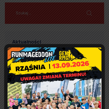
Aktualności
Marcin Kazuba
Comment off
Sportowy weekend z Czarnymi
Rząśnia
Agnieszka Wiśniewska
Comment off
Prośba o szanowanie i
prawidłowe użycie
defibrylatorów AED