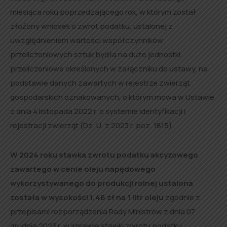
miesiąca roku poprzedzającego rok, w którym został
złożony wniosek o zwrot podatku, ustalonej z
uwzględnieniem wartości współczynników
przeliczeniowych sztuk bydła na duże jednostki
przeliczeniowe określonych w załączniku do ustawy, na
podstawie danych zawartych w rejestrze zwierząt
gospodarskich oznakowanych, o którym mowa w Ustawie
z dnia 4 listopada 2022 r. o systemie identyfikacji i
rejestracji zwierząt (Dz. U. z 2023 r. poz. 1815).
W 2024 roku stawka zwrotu podatku akcyzowego
zawartego w cenie oleju napędowego
wykorzystywanego do produkcji rolnej ustalona
została w wysokości 1,46 zł na 1 litr oleju
zgodnie z
przepisami rozporządzenia Rady Ministrów z dnia 07
grudnia 2023 r. w sprawie stawki zwrotu podatku