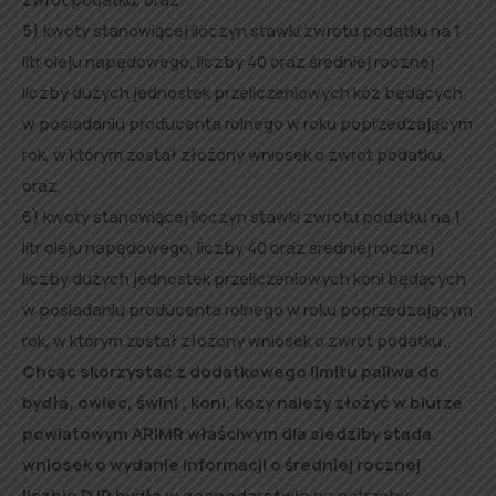
5) kwoty stanowiącej iloczyn stawki zwrotu podatku na 1
litr oleju napędowego, liczby 40 oraz średniej rocznej
liczby dużych jednostek przeliczeniowych kóz będących
w posiadaniu producenta rolnego w roku poprzedzającym
rok, w którym został złożony wniosek o zwrot podatku,
oraz
6) kwoty stanowiącej iloczyn stawki zwrotu podatku na 1
litr oleju napędowego, liczby 40 oraz średniej rocznej
liczby dużych jednostek przeliczeniowych koni będących
w posiadaniu producenta rolnego w roku poprzedzającym
rok, w którym został złożony wniosek o zwrot podatku.
Chcąc skorzystać z dodatkowego limitu paliwa do
bydła, owiec, świni , koni, kozy należy złożyć w biurze
powiatowym ARiMR właściwym dla siedziby stada
wniosek o wydanie informacji o średniej rocznej
liczbie DJP bydła w gospodarstwie
na potrzeby