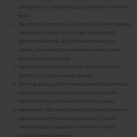
umiejętności i umiejętności pozostałych członków
grupy,
nie planujcie żadnych wyjść w góry czy inne odludne
miejsca po zmroku, w nocy, gdy temperatura
gwałtownie spada, dużo trudniej znaleźć jest
osobę, która się zgubiła, a także pomóc osobie,
która uległa wypadkowi,
zanim wybierzecie się na stok, sprawdźcie stan
techniczny użytkowanego sprzętu,
jeśli w grupie są dzieci w wieku przedszkolnym bądź
wczesnoszkolnym, podczas pobytu na stoku
narciarskim nie pozostawiajcie ich bez opieki,
pamiętajcie, aby wszyscy podczas jazdy na desce
bądź na nartach mieli na głowie kask, czasami
nawet niegroźny upadek może nieść za sobą
poważne konsekwencje,