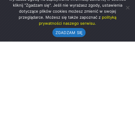
kliknij "Zgadzam się". Jeśli nie wyrażasz zgody, ustawienia
dotyczące plików cookies możesz zmienić w swojej
przeglądarce. Możesz się także zapoznać z
polityką
prywatności naszego serwisu.
ZGADZAM SIĘ
Urząd Gminy w Rząśni
ul. 1 Maja 37
98-332 Rząśnia
AE:PL-57726-56911-GBSAJ-23 (e-doręczenia)
gmina@rzasnia.pl
44 631-71-22 (biuro podawcze)
Godziny otwarcia Urzędu:
pon.: 9.00-17.00