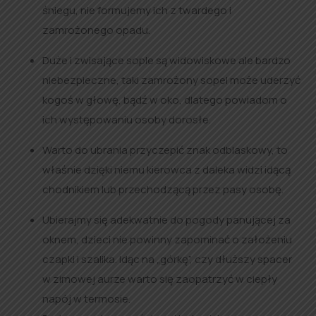
śniegu, nie formujemy ich z twardego i
zamrożonego opadu.
Duże i zwisające sople są widowiskowe ale bardzo
niebezpieczne, taki zamrożony sopel może uderzyć
kogoś w głowę, bądź w oko, dlatego powiadom o
ich występowaniu osoby dorosłe.
Warto do ubrania przyczepić znak odblaskowy, to
właśnie dzięki niemu kierowca z daleka widzi idącą
chodnikiem lub przechodzącą przez pasy osobę.
Ubierajmy się adekwatnie do pogody panującej za
oknem, dzieci nie powinny zapominać o założeniu
czapki i szalika. Idąc na „górkę”, czy dłuższy spacer
w zimowej aurze warto się zaopatrzyć w ciepły
napój w termosie.