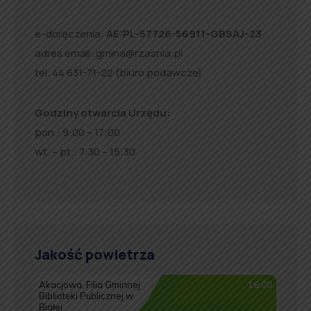
e-doręczenia:
AE:PL-57726-56911-GBSAJ-23
adres email:
gmina@rzasnia.pl
tel. 44 631-71-22 (biuro podawcze)
Godziny otwarcia Urzędu:
pon.: 9:00 – 17:00
wt. – pt.: 7:30 – 15:30
Jakość powietrza