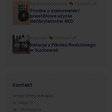
Agnieszka Wiśniewska
Comment off
Prośba o szanowanie i
prawidłowe użycie
defibrylatorów AED
Artur Ruka
Comment off
Relacja z Pikniku Rodzinnego
w Suchowoli
Kontakt
Urząd Gminy w Rząśni
ul. 1 Maja 37
98 – 332 Rząśnia