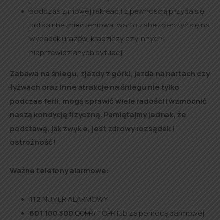
podczas zimowej rekreacji z pewnością przyda się
polisa ubezpieczeniowa, warto zabezpieczyć się na
wypadek urazów, kradzieży czy innych
nieprzewidzianych sytuacji.
Zabawa na śniegu, zjazdy z górki, jazda na nartach czy
łyżwach oraz inne atrakcje na śniegu nie tylko
podczas ferii, mogą sprawić wiele radości i wzmocnić
naszą kondycję fizyczną. Pamiętajmy jednak, że
podstawą, jak zwykle, jest zdrowy rozsądek i
ostrożność!
Ważne telefony alarmowe:
112
NUMER ALARMOWY
601 100 300
GOPR/TOPR lub za pomocą darmowej