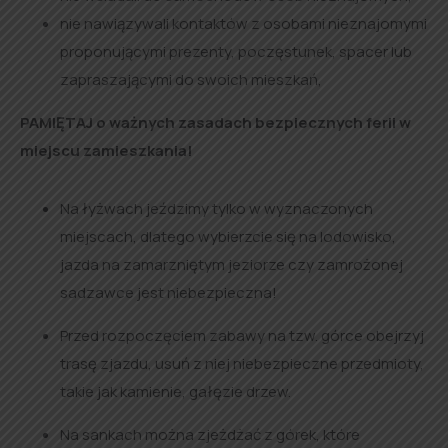
nie nawiązywali kontaktów z osobami nieznajomymi
proponującymi prezenty, poczęstunek, spacer lub
zapraszającymi do swoich mieszkań,
PAMIĘTAJ o ważnych zasadach bezpiecznych ferii w
miejscu zamieszkania!
Na łyżwach jeździmy tylko w wyznaczonych
miejscach, dlatego wybierzcie się na lodowisko,
jazda na zamarzniętym jeziorze czy zamrożonej
sadzawce jest niebezpieczna!
Przed rozpoczęciem zabawy na tzw. górce obejrzyj
trasę zjazdu, usuń z niej niebezpieczne przedmioty,
takie jak kamienie, gałęzie drzew.
Na sankach można zjeżdżać z górek, które