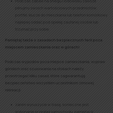
Podczas zabaw na śniegu i lodowisku zawsze
pilnujmy swoich wartościowych przedmiotów;
portfel, klucze do mieszkania lub telefon komórkowy
najlepiej oddać pod opiekę zaufanej osobie lub
trzymać przy sobie.
Pamiętaj także o zasadach bezpiecznych ferii poza
miejscem zamieszkania oraz w górach!
Podczas wyjazdów poza miejsce zamieszkania, wypraw
górskich oraz szusowania na stokach należy
przestrzegać kilku zasad, które zagwarantują
bezpieczeństwo wszystkim uczestnikom zimowej
rekreacji:
zanim wyruszycie w trasę, konieczne jest
wykonanie przegląd samochodu, pamiętaj o