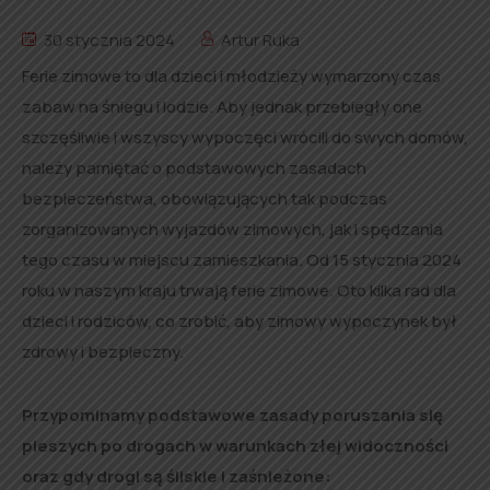
30 stycznia 2024
Artur Ruka
Ferie zimowe to dla dzieci i młodzieży wymarzony czas
zabaw na śniegu i lodzie. Aby jednak przebiegły one
szczęśliwie i wszyscy wypoczęci wrócili do swych domów,
należy pamiętać o podstawowych zasadach
bezpieczeństwa, obowiązujących tak podczas
zorganizowanych wyjazdów zimowych, jak i spędzania
tego czasu w miejscu zamieszkania. Od 15 stycznia 2024
roku w naszym kraju trwają ferie zimowe. Oto kilka rad dla
dzieci i rodziców, co zrobić, aby zimowy wypoczynek był
zdrowy i bezpieczny.
Przypominamy podstawowe zasady poruszania się
pieszych po drogach w warunkach złej widoczności
oraz gdy drogi są śliskie i zaśnieżone: