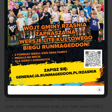
Bezpieczny i aktywny zimowy wypoczynek 2024
Źródło:
Komenda Powiatowa Policji w Pajęcznie.
[custom-related-posts title=”Podobne posty:”
none_text=”None found” order_by=”title” order=”ASC”]