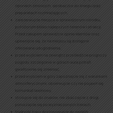
oponach zimowych, skrobaczce do śniegu oraz
preparatach rozmrażających,
zarezerwujcie miejsca w sprawdzonym ośrodku,
położonym blisko najlepszych terenów i atrakcji.
Przed zakupem sprawdźcie opinie klientów oraz
upewnijcie się, że na miejscu są dostępne
oferowane udogodnienia,
przed wyjściem na zewnątrz prześledźcie prognozy
pogody, szczególnie w górach aura potrafi
gwałtownie się zmieniać,
przed wyjściem w góry zapoznajcie się z warunkami
atmosferycznymi, obserwujcie czy nie pojawił się
komunikat lawinowy,
stosujcie się do znaków, nie zbaczajcie z drogi,
poruszajcie się po wyznaczonych trasach,
trudność trasy dostosowujcie do swoich