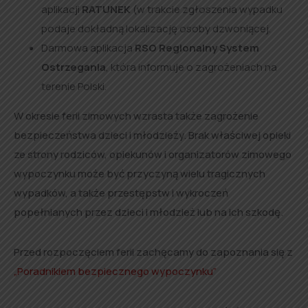
aplikacji
RATUNEK
(w trakcie zgłoszenia wypadku
podaje dokładną lokalizację osoby dzwoniącej.
Darmowa aplikacja
RSO Regionalny System
Ostrzegania
, która informuje o zagrożeniach na
terenie Polski.
W okresie ferii zimowych wzrasta także zagrożenie
bezpieczeństwa dzieci i młodzieży. Brak właściwej opieki
ze strony rodziców, opiekunów i organizatorów zimowego
wypoczynku może być przyczyną wielu tragicznych
wypadków, a także przestępstw i wykroczeń
popełnianych przez dzieci i młodzież lub na ich szkodę.
Przed rozpoczęciem ferii zachęcamy do zapoznania się z
„Poradnikiem bezpiecznego wypoczynku”