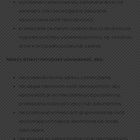
wyrobienie u dzieci nawyku zamykania drzwi od
wewnątrz oraz bezwzględne zakazanie
wpuszczania osób nieznajomych,
przekazanie zaufanym osobom kluczy do domu na
wypadek potrzeby udzielenia pomocy, np. otwarciu
drzwi w przypadku pożaru lub zalania.
Należy dzieci i młodzież uświadomić, aby:
nie podawali nikomu adresu zamieszkania,
nie ulegali namowom osób nieznajomych, aby
wprowadzić je do mieszkania pod pozorem np.
przekazania rodzicom rzeczy lub dokumentów,
nie przebywali w miejscach grupowania się osób
spożywających napoje alkoholowe lub środki
odurzające,
nie wsiadali do samochodów osób nieznajomych,