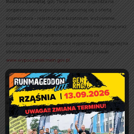
Rodzicu pamiętaj
, gdy Twoje dziecko wyjeżdża na
zorganizowany wypoczynek zapoznaj się z ofertą
organizatora – rejestracja w kuratorium, wyżywienie,
kwalifikacje kadry, zabezpieczenie opieki medycznej oraz
sprawdzenia wiarygodności organizatora za
pośrednictwem bazy danych o wypoczynku dostępnej na
stronie internetowej Ministerstwa Edukacji i Nauki
www.wypoczynek.mein.gov.pl
.
Przestrzeganie zasad bezpieczeństwa, świadomość
występujących zagrożeń oraz właściwa edukacja z
pewnością pozwolą cieszyć się zimową aurą oraz
aktywnie spędzić ferie zimowe w domu i poza domem
rozwijając przy tym swoje pasje.