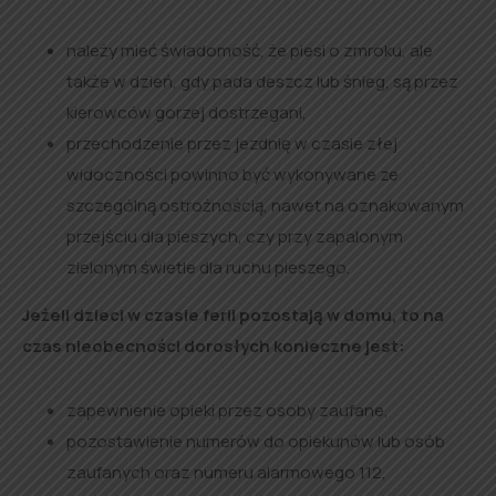
należy mieć świadomość, że piesi o zmroku, ale
także w dzień, gdy pada deszcz lub śnieg, są przez
kierowców gorzej dostrzegani,
przechodzenie przez jezdnię w czasie złej
widoczności powinno być wykonywane ze
szczególną ostrożnością, nawet na oznakowanym
przejściu dla pieszych, czy przy zapalonym
zielonym świetle dla ruchu pieszego.
Jeżeli dzieci w czasie ferii pozostają w domu, to na
czas nieobecności dorosłych konieczne jest:
zapewnienie opieki przez osoby zaufane,
pozostawienie numerów do opiekunów lub osób
zaufanych oraz numeru alarmowego 112,