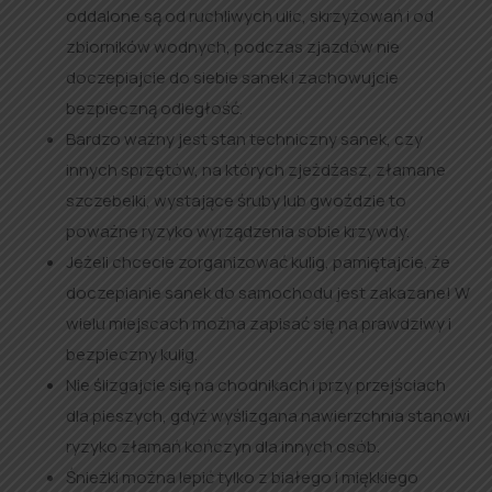
oddalone są od ruchliwych ulic, skrzyżowań i od
zbiorników wodnych, podczas zjazdów nie
doczepiajcie do siebie sanek i zachowujcie
bezpieczną odległość.
Bardzo ważny jest stan techniczny sanek, czy
innych sprzętów, na których zjeżdżasz, złamane
szczebelki, wystające śruby lub gwoździe to
poważne ryzyko wyrządzenia sobie krzywdy.
Jeżeli chcecie zorganizować kulig, pamiętajcie, że
doczepianie sanek do samochodu jest zakazane! W
wielu miejscach można zapisać się na prawdziwy i
bezpieczny kulig.
Nie ślizgajcie się na chodnikach i przy przejściach
dla pieszych, gdyż wyślizgana nawierzchnia stanowi
ryzyko złamań kończyn dla innych osób.
Śnieżki można lepić tylko z białego i miękkiego